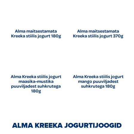
Alma maitsestamata
Alma maitsestamata
Kreeka stiilis jogurt 180g
Kreeka stiilis jogurt 370g
Alma Kreeka stiilis jogurt
Alma Kreeka stiilis jogurt
maasika-mustika
mango puuviljadest
puuviljadest suhkrutega
suhkrutega 180g
180g
ALMA KREEKA JOGURTIJOOGID