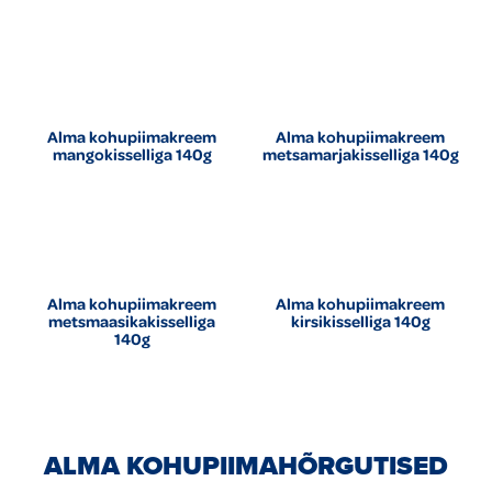
Alma kohupiimakreem
Alma kohupiimakreem
mangokisselliga 140g
metsamarjakisselliga 140g
Alma kohupiimakreem
Alma kohupiimakreem
metsmaasikakisselliga
kirsikisselliga 140g
140g
ALMA KOHUPIIMAHÕRGUTISED