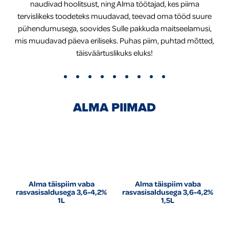
naudivad hoolitsust, ning Alma töötajad, kes piima
tervislikeks toodeteks muudavad, teevad oma tööd suure
Global
pühendumusega, soovides Sulle pakkuda maitseelamusi,
mis muudavad päeva eriliseks. Puhas piim, puhtad mõtted,
täisväärtuslikuks eluks!
ALMA PIIMAD
Alma täispiim vaba
Alma täispiim vaba
rasvasisaldusega 3,6-4,2%
rasvasisaldusega 3,6-4,2%
1L
1,5L