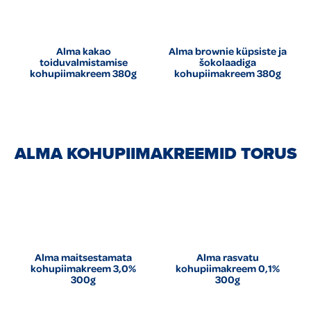
Alma kakao
Alma brownie küpsiste ja
toiduvalmistamise
šokolaadiga
kohupiimakreem 380g
kohupiimakreem 380g
ALMA KOHUPIIMAKREEMID TORUS
Alma maitsestamata
Alma rasvatu
kohupiimakreem 3,0%
kohupiimakreem 0,1%
300g
300g