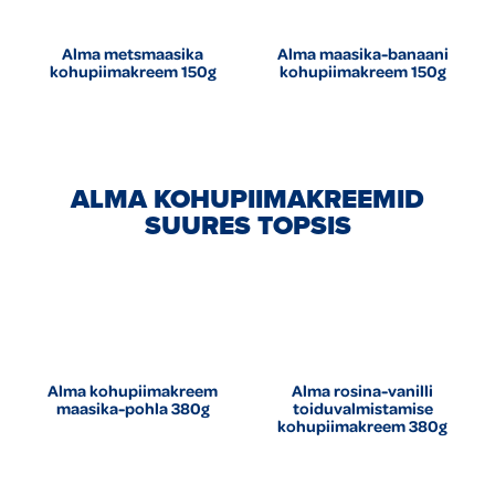
Alma metsmaasika
Alma maasika-banaani
kohupiimakreem 150g
kohupiimakreem 150g
ALMA KOHUPIIMAKREEMID
SUURES TOPSIS
Alma kohupiimakreem
Alma rosina-vanilli
maasika-pohla 380g
toiduvalmistamise
kohupiimakreem 380g