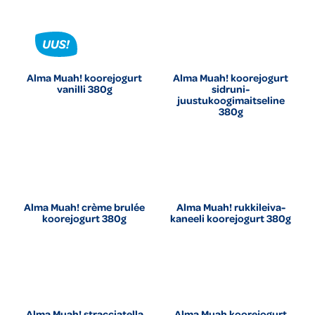
Alma Muah! koorejogurt
Alma Muah! koorejogurt
vanilli 380g
sidruni-
juustukoogimaitseline
380g
Alma Muah! crème brulée
Alma Muah! rukkileiva-
koorejogurt 380g
kaneeli koorejogurt 380g
Alma Muah! stracciatella
Alma Muah koorejogurt