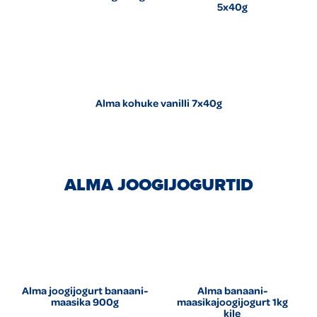
5x40g
Alma kohuke vanilli 7x40g
ALMA JOOGIJOGURTID
Alma joogijogurt banaani-
Alma banaani-
maasika 900g
maasikajoogijogurt 1kg
kile