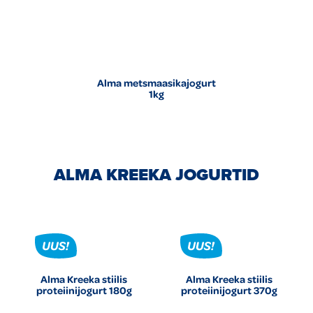
Alma metsmaasikajogurt
1kg
ALMA KREEKA JOGURTID
Alma Kreeka stiilis
Alma Kreeka stiilis
proteiinijogurt 180g
proteiinijogurt 370g