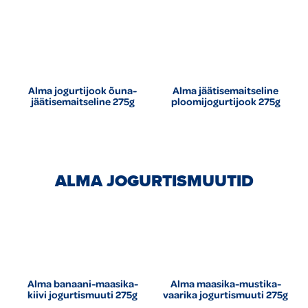
Alma jogurtijook õuna-
Alma jäätisemaitseline
jäätisemaitseline 275g
ploomijogurtijook 275g
ALMA JOGURTISMUUTID
Alma banaani-maasika-
Alma maasika-mustika-
kiivi jogurtismuuti 275g
vaarika jogurtismuuti 275g