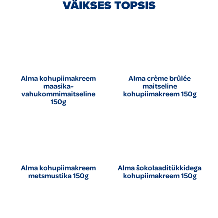
VÄIKSES TOPSIS
Alma kohupiimakreem
Alma crème brûlée
maasika-
maitseline
vahukommimaitseline
kohupiimakreem 150g
150g
Alma kohupiimakreem
Alma šokolaaditükkidega
metsmustika 150g
kohupiimakreem 150g