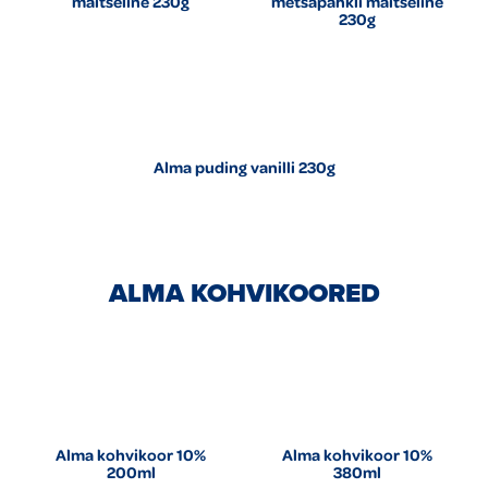
maitseline 230g
metsapähkli maitseline
230g
Alma puding vanilli 230g
ALMA KOHVIKOORED
Alma kohvikoor 10%
Alma kohvikoor 10%
200ml
380ml