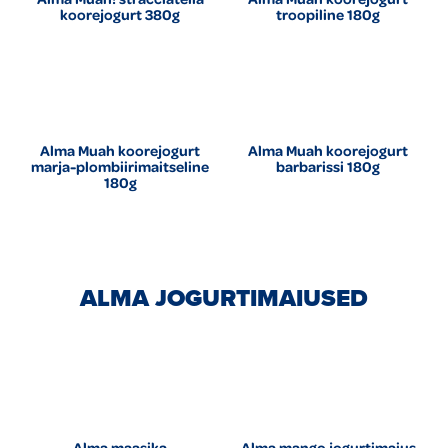
koorejogurt 380g
troopiline 180g
Alma Muah koorejogurt
Alma Muah koorejogurt
marja-plombiirimaitseline
barbarissi 180g
180g
ALMA JOGURTIMAIUSED
Alma maasika
Alma mango jogurtimaius