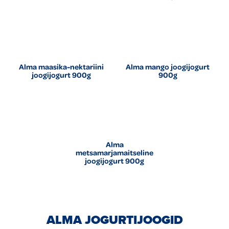
Alma maasika-nektariini
Alma mango joogijogurt
joogijogurt 900g
900g
Alma
metsamarjamaitseline
joogijogurt 900g
ALMA JOGURTIJOOGID