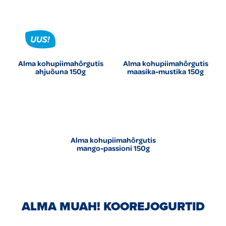
Alma kohupiimahõrgutis
Alma kohupiimahõrgutis
ahjuõuna 150g
maasika-mustika 150g
Alma kohupiimahõrgutis
mango-passioni 150g
ALMA MUAH! KOOREJOGURTID