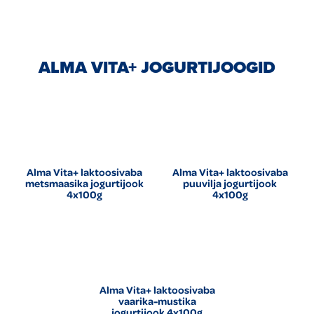
ALMA VITA+ JOGURTIJOOGID
Alma Vita+ laktoosivaba
Alma Vita+ laktoosivaba
metsmaasika jogurtijook
puuvilja jogurtijook
4x100g
4x100g
Alma Vita+ laktoosivaba
vaarika-mustika
jogurtijook 4x100g