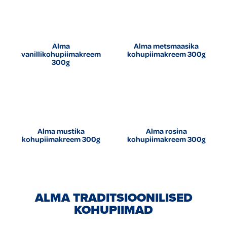
Alma
Alma metsmaasika
vanillikohupiimakreem
kohupiimakreem 300g
300g
Alma mustika
Alma rosina
kohupiimakreem 300g
kohupiimakreem 300g
ALMA TRADITSIOONILISED
KOHUPIIMAD