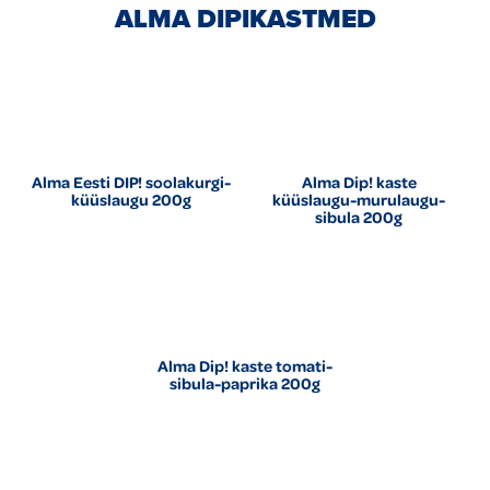
ALMA DIPIKASTMED
Alma Eesti DIP! soolakurgi-
Alma Dip! kaste
küüslaugu 200g
küüslaugu-murulaugu-
sibula 200g
Alma Dip! kaste tomati-
sibula-paprika 200g