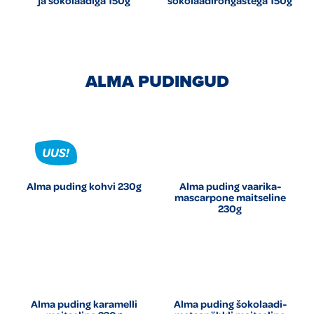
ja šokolaadiga 150g
šokolaadirõngastega 150g
ALMA PUDINGUD
Alma puding kohvi 230g
Alma puding vaarika-
mascarpone maitseline
230g
Alma puding karamelli
Alma puding šokolaadi-