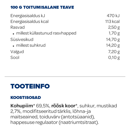
100 G TOITUMISALANE TEAVE
Energiasisaldus kJ
470
kJ
Energiasisaldus kcal
113
kcal
Rasvad
2,50
g
millest küllastunud rasvhapped
1,70
g
Süsivesikud
14,70
g
millest suhkrud
14,20
g
Valgud
7,20
g
Sool
0,10
g
TOOTEINFO
KOOSTISOSAD
Kohupiim
* 69,5%,
rõõsk koor
*, suhkur, mustikad
2,7%, modifitseeritud tärklis, lõhna-ja
maitseained, toiduvärv (antotsüaanid),
happesuse regulaator (naatriumtsitraat).