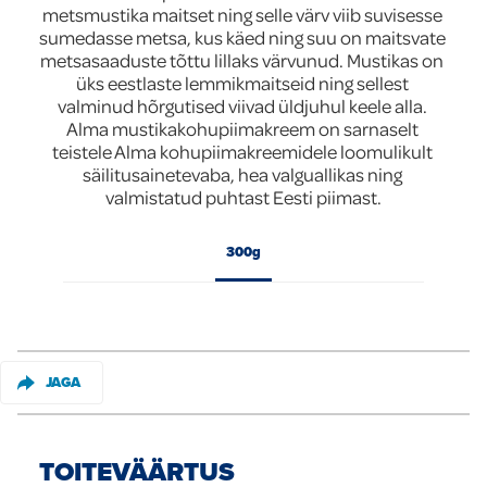
metsmustika maitset ning selle värv viib suvisesse 
Global
sumedasse metsa, kus käed ning suu on maitsvate 
metsasaaduste tõttu lillaks värvunud. Mustikas on 
üks eestlaste lemmikmaitseid ning sellest 
valminud hõrgutised viivad üldjuhul keele alla. 
Alma mustikakohupiimakreem on sarnaselt 
teistele Alma kohupiimakreemidele loomulikult 
säilitusainetevaba, hea valguallikas ning 
valmistatud puhtast Eesti piimast.
300g
JAGA
TOITEVÄÄRTUS