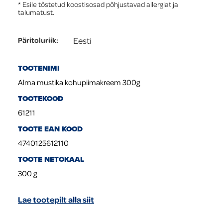
* Esile tõstetud koostisosad põhjustavad allergiat ja
talumatust.
Eesti
Päritoluriik
:
TOOTENIMI
Alma mustika kohupiimakreem 300g
TOOTEKOOD
61211
TOOTE EAN KOOD
4740125612110
TOOTE NETOKAAL
300
g
Lae tootepilt alla siit