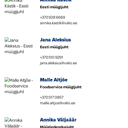
Eesti müügijuht
+372 508 6669
annika.kastik@valio.ee
Jana Aleksius
Eesti müügijuht
+372 510 9291
jana.aleksius@valio.ee
Malle Altjõe
Foodservice müügijuht
+372 517 0857
malle.altjoe@valio.ee
Annika Väljaäär
Müügiedendusjuht