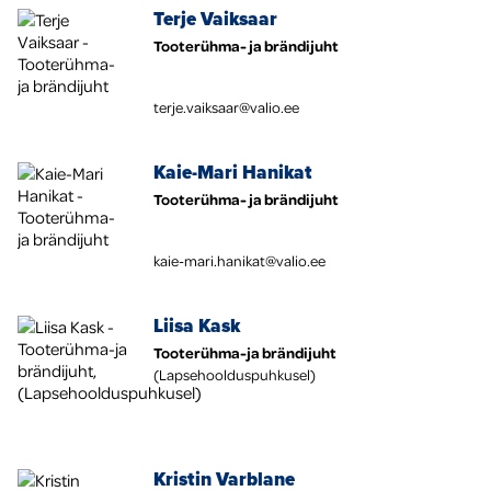
Terje Vaiksaar
Tooterühma- ja brändijuht
terje.vaiksaar@valio.ee
Kaie-Mari Hanikat
Tooterühma- ja brändijuht
kaie-mari.hanikat@valio.ee
Liisa Kask
Tooterühma-ja brändijuht
(Lapsehoolduspuhkusel)
Kristin Varblane