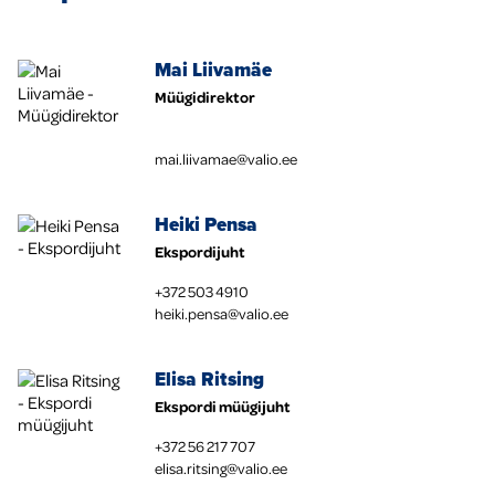
Mai Liivamäe
Müügidirektor
mai.liivamae@valio.ee
Heiki Pensa
Ekspordijuht
+372 503 4910
heiki.pensa@valio.ee
Elisa Ritsing
Ekspordi müügijuht
+372 56 217 707
elisa.ritsing@valio.ee