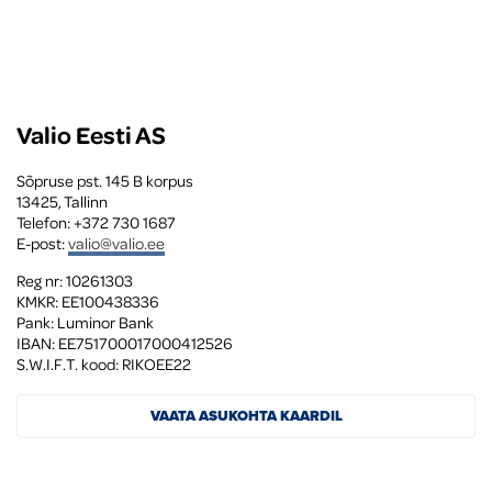
Valio Eesti AS
Sõpruse pst. 145 B korpus

13425, Tallinn

Telefon: +372 730 1687

E-post: 
valio@valio.ee
Reg nr: 10261303

KMKR: EE100438336

Pank: Luminor Bank

IBAN: EE751700017000412526

S.W.I.F.T. kood: RIKOEE22
VAATA ASUKOHTA KAARDIL