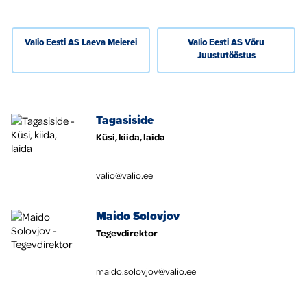
Global
Valio Eesti AS Laeva Meierei
Valio Eesti AS Võru
Juustutööstus
Tagasiside
Küsi, kiida, laida
valio@valio.ee
Maido Solovjov
Tegevdirektor
maido.solovjov@valio.ee