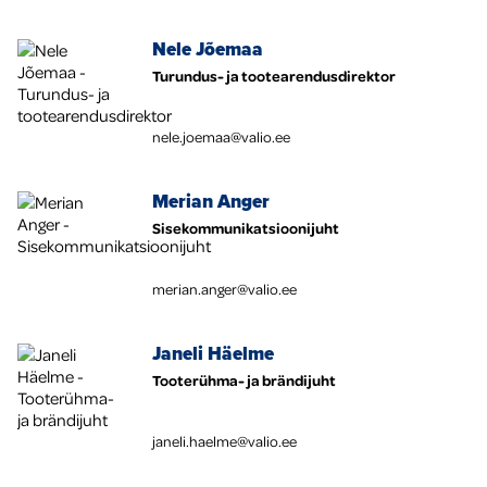
Nele Jõemaa
Turundus- ja tootearendusdirektor
nele.joemaa@valio.ee
Merian Anger
Sisekommunikatsioonijuht
merian.anger@valio.ee
Janeli Häelme
Tooterühma- ja brändijuht
janeli.haelme@valio.ee