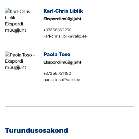
Karl-Chris Liblik
Ekspordi müügijuht
+372 56350250
karl-chris.liblik@valio.ee
Paola Toso
Ekspordi müügijuht
+372 56 721 180
paola.toso@valio.ee
Turundusosakond