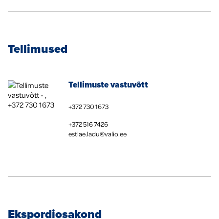
Tellimused
Tellimuste vastuvõtt
+372 730 1673
+372 516 7426
estlae.ladu@valio.ee
Ekspordiosakond