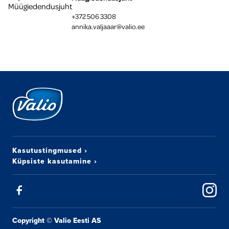
+372 506 3308
annika.valjaaar@valio.ee
Kasutustingmused
›
Küpsiste kasutamine
›
Copyright © Valio Eesti AS