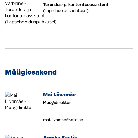
Turundus- ja kontoritööassistent
(Lapsehoolduspuhkusel)
Müügiosakond
Mai Liivamäe
Müügidirektor
mai.liivamae@valio.ee
Annika Kästik