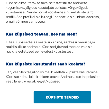
Küpsiseid kasutatakse tavaliselt statistiliste andmete
kogumiseks, jälgides kasutajate eelistusi võrgukülgede
külastamisel. Nende põhjal koostame sinu eelistuste järgi
profiili. See profiil ei ole kuidagi ühendatud sinu nime, aadressi,
emaili või muu sarnasega.
Kas küpsised teavad, kes ma olen?
Ei tea. Küpsised ei salvesta sinu nime, aadressi, vanust ega
muid isiklikke andmeid. Küpsised jätavad meelde vaid sinu
huvid ja eelistused eelnevatest külastustest.
Kas küpsiste kasutamist saab keelata?
Jah, veebilehitsejal on võimalik keelata küpsiste kasutamine.
Küpsiste kohta leiad rohkem teavet Andmekaitse Inspektsiooni
veebilehelt: www.aki.ee/et/kupsised
KÜPSISTE SEADED