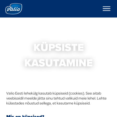
Tooted
Piimad
Ettevõttest
Jogurtid
Valio Eesti tutvustus
Pudingud ja moussed
Retseptid
Keefirid
Kampaaniad
Hapukoored
KÜPSISTE
Koored
Hea teada
Kohupiimad
KASUTAMINE
Kohukesed
Uudised
Dipikastmed
Karjäär Valios
Kodujuustud
Juustud
Kontakt
Võid
Valio Eesti AS Laeva Meierei
Foodservice
Valio Eesti lehekülg kasutab küpsiseid (cookies). See aitab
Eksport
Valio Eesti AS Võru Juustutööstus
veebisaidil meelde jätta sinu tehtud valikuid meie lehel. Lehte
Laktoosivabad tooted
külastades nõustud sellega, et kasutame küpsiseid.
Uued tooted
Eesti keeles
Mis on küpsised?