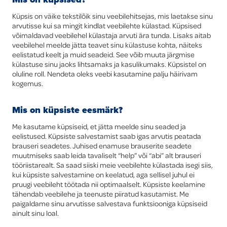
Küpsis on väike tekstilõik sinu veebilehitsejas, mis laetakse sinu
Global
arvutisse kui sa mingit kindlat veebilehte külastad. Küpsised
võimaldavad veebilehel külastaja arvuti ära tunda. Lisaks aitab
veebilehel meelde jätta teavet sinu külastuse kohta, näiteks
eelistatud keelt ja muid seadeid. See võib muuta järgmise
külastuse sinu jaoks lihtsamaks ja kasulikumaks. Küpsistel on
oluline roll. Nendeta oleks veebi kasutamine palju häirivam
kogemus.
Mis on küpsiste eesmärk?
Me kasutame küpsiseid, et jätta meelde sinu seaded ja
eelistused. Küpsiste salvestamist saab igas arvutis peatada
brauseri seadetes. Juhised enamuse brauserite seadete
muutmiseks saab leida tavaliselt “help” või “abi” alt brauseri
tööriistarealt. Sa saad siiski meie veebilehte külastada isegi siis,
kui küpsiste salvestamine on keelatud, aga sellisel juhul ei
pruugi veebileht töötada nii optimaalselt. Küpsiste keelamine
tähendab veebilehe ja teenuste piiratud kasutamist. Me
paigaldame sinu arvutisse salvestava funktsiooniga küpsiseid
ainult sinu loal.