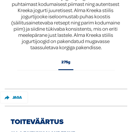
puhtaimast kodumaisest piimast ning autentsest 
Global
Kreeka jogurti juuretisest. Alma Kreeka stiilis 
jogurtijooke iseloomustab puhas koostis 
(säilitusainetevaba retsept ning parim kodumaine 
piim) ja siidine tükivaba konsistents, mis on eriti 
meelepärane just lastele. Alma Kreeka stiilis 
jogurtijoogid on pakendatud mugavasse 
taassuletava korgiga pakendisse.
275g
JAGA
TOITEVÄÄRTUS