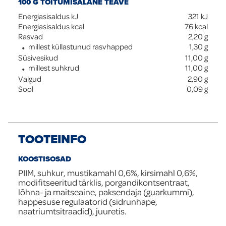
100 G TOITUMISALANE TEAVE
Energiasisaldus kJ
321
kJ
Energiasisaldus kcal
76
kcal
Rasvad
2,20
g
millest küllastunud rasvhapped
1,30
g
Süsivesikud
11,00
g
millest suhkrud
11,00
g
Valgud
2,90
g
Sool
0,09
g
TOOTEINFO
KOOSTISOSAD
PIIM, suhkur, mustikamahl 0,6%, kirsimahl 0,6%,
modifitseeritud tärklis, porgandikontsentraat,
lõhna- ja maitseaine, paksendaja (guarkummi),
happesuse regulaatorid (sidrunhape,
naatriumtsitraadid), juuretis.