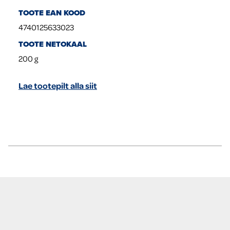
TOOTE EAN KOOD
4740125633023
TOOTE NETOKAAL
200
g
Lae tootepilt alla siit