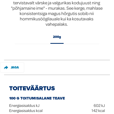
tervistavalt värske ja valgurikas kodujuust ning 
"põhjamaine ime" - murakas. See kerge, mahlase 
Global
konsistentsiga magus hõrgutis sobib nii 
hommikusöögilauale kui ka kosutavaks 
vahepalaks. 
200g
JAGA
TOITEVÄÄRTUS
100 G TOITUMISALANE TEAVE
Energiasisaldus kJ
602
kJ
Energiasisaldus kcal
142
kcal