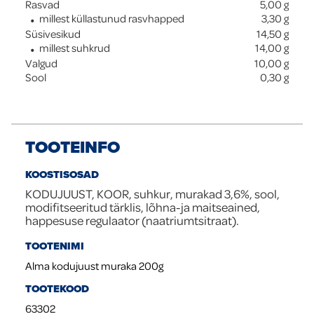
Rasvad
5,00
g
millest küllastunud rasvhapped
3,30
g
Süsivesikud
14,50
g
millest suhkrud
14,00
g
Valgud
10,00
g
Sool
0,30
g
TOOTEINFO
KOOSTISOSAD
KODUJUUST, KOOR, suhkur, murakad 3,6%, sool,
modifitseeritud tärklis, lõhna-ja maitseained,
happesuse regulaator (naatriumtsitraat).
TOOTENIMI
Alma kodujuust muraka 200g
TOOTEKOOD
63302