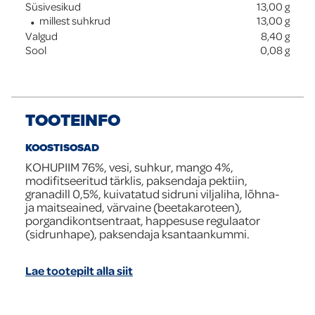
Süsivesikud
13,00
g
millest suhkrud
13,00
g
Valgud
8,40
g
Sool
0,08
g
TOOTEINFO
KOOSTISOSAD
KOHUPIIM 76%, vesi, suhkur, mango 4%,
modifitseeritud tärklis, paksendaja pektiin,
granadill 0,5%, kuivatatud sidruni viljaliha, lõhna-
ja maitseained, värvaine (beetakaroteen),
porgandikontsentraat, happesuse regulaator
(sidrunhape), paksendaja ksantaankummi.
Lae tootepilt alla siit