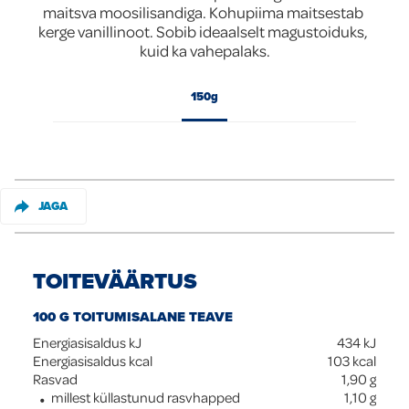
maitsva moosilisandiga. Kohupiima maitsestab 
Global
kerge vanillinoot. Sobib ideaalselt magustoiduks, 
kuid ka vahepalaks.
150g
JAGA
TOITEVÄÄRTUS
100 G TOITUMISALANE TEAVE
Energiasisaldus kJ
434
kJ
Energiasisaldus kcal
103
kcal
Rasvad
1,90
g
millest küllastunud rasvhapped
1,10
g