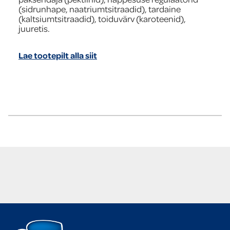
(sidrunhape, naatriumtsitraadid), tardaine
(kaltsiumtsitraadid), toiduvärv (karoteenid),
juuretis.
Lae tootepilt alla siit