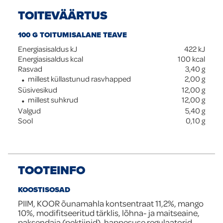
TOITEVÄÄRTUS
100 G TOITUMISALANE TEAVE
Energiasisaldus kJ
422
kJ
Energiasisaldus kcal
100
kcal
Rasvad
3,40
g
millest küllastunud rasvhapped
2,00
g
Süsivesikud
12,00
g
millest suhkrud
12,00
g
Valgud
5,40
g
Sool
0,10
g
TOOTEINFO
KOOSTISOSAD
PIIM, KOOR õunamahla kontsentraat 11,2%, mango
10%, modifitseeritud tärklis, lõhna- ja maitseaine,
paksendaja (pektiinid), happesuse regulaatorid