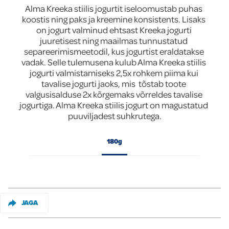
Alma Kreeka stiilis jogurtit iseloomustab puhas 
Global
koostis ning paks ja kreemine konsistents. Lisaks 
on jogurt valminud ehtsast Kreeka jogurti 
juuretisest ning maailmas tunnustatud 
separeerimismeetodil, kus jogurtist eraldatakse 
vadak. Selle tulemusena kulub Alma Kreeka stiilis 
jogurti valmistamiseks 2,5x rohkem piima kui 
tavalise jogurti jaoks, mis  tõstab toote 
valgusisalduse 2x kõrgemaks võrreldes tavalise 
jogurtiga. Alma Kreeka stiilis jogurt on magustatud 
puuviljadest suhkrutega.
180g
JAGA