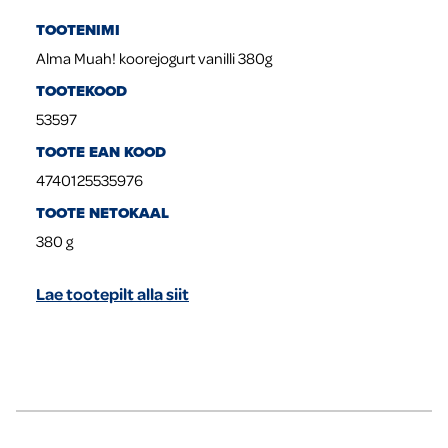
TOOTENIMI
Alma Muah! koorejogurt vanilli 380g
TOOTEKOOD
53597
TOOTE EAN KOOD
4740125535976
TOOTE NETOKAAL
380
g
Lae tootepilt alla siit