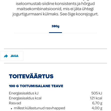
iseloomustab siidine konsistents ja hõrgud 
Global
maitsekombinatsioonid, mis ei jäta ühtegi 
jogurtigurmaani külmaks. See õige koorejogurt.
380g
JAGA
TOITEVÄÄRTUS
100 G TOITUMISALANE TEAVE
Energiasisaldus kJ
505
kJ
Energiasisaldus kcal
121
kcal
Rasvad
6,70
g
millest küllastunud rasvhapped
4,00
g