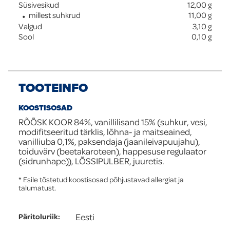
Süsivesikud
12,00
g
millest suhkrud
11,00
g
Valgud
3,10
g
Sool
0,10
g
TOOTEINFO
KOOSTISOSAD
RÕÕSK KOOR 84%, vanillilisand 15% (suhkur, vesi,
modifitseeritud tärklis, lõhna- ja maitseained,
vanilliuba 0,1%, paksendaja (jaanileivapuujahu),
toiduvärv (beetakaroteen), happesuse regulaator
(sidrunhape)), LÕSSIPULBER, juuretis.
* Esile tõstetud koostisosad põhjustavad allergiat ja
talumatust.
Eesti
Päritoluriik
: