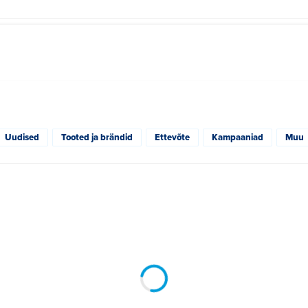
Uudised
Tooted ja brändid
Ettevõte
Kampaaniad
Muu