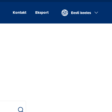
Kontakt
Eksport
Eesti keeles
Kontakt
Eksport
Valio Eesti AS
Laeva Meierei
Valio Eesti AS Võru
Juustutööstus