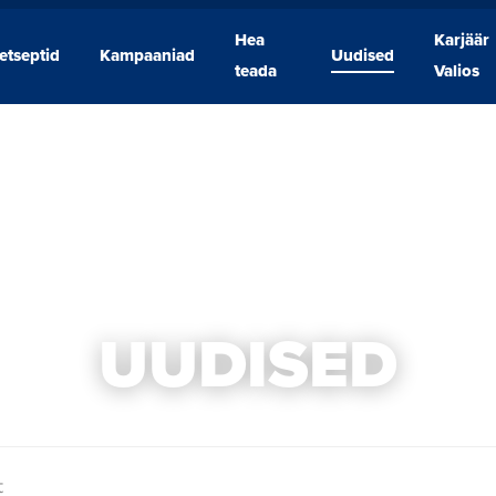
Hea
Karjäär
etseptid
Kampaaniad
Uudised
Retseptid
Kampaaniad
Hea
Uudised
Karjäär
teada
Valios
teada
Valios
UUDISED