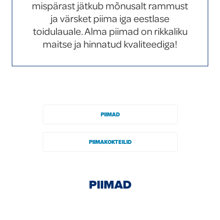
mispärast jätkub mõnusalt rammust
Global
ja värsket piima iga eestlase
toidulauale. Alma piimad on rikkaliku
maitse ja hinnatud kvaliteediga!
PIIMAD
PIIMAKOKTEILID
PIIMAD