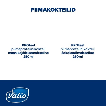
PIIMAKOKTEILID
PROfeel
PROfeel
piimaproteiinikokteil
piimaproteiinikokteil
maasikajäätisemaitseline
šokolaadimaitseline
250ml
250ml