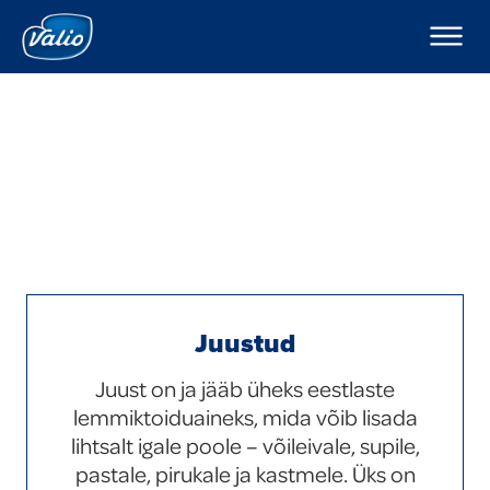
Tooted
Piimad
Ettevõttest
Jogurtid
Valio Eesti tutvustus
Pudingud ja moussed
Retseptid
Keefirid
Kampaaniad
Hapukoored
Koored
Hea teada
Kohupiimad
Kohukesed
Uudised
Dipikastmed
Karjäär Valios
Kodujuustud
Juustud
Juustud
Kontakt
Võid
Valio Eesti AS Laeva Meierei
Juust on ja jääb üheks eestlaste
Foodservice
Eksport
Valio Eesti AS Võru Juustutööstus
Laktoosivabad tooted
lemmiktoiduaineks, mida võib lisada
Uued tooted
lihtsalt igale poole – võileivale, supile,
Eesti keeles
pastale, pirukale ja kastmele. Üks on