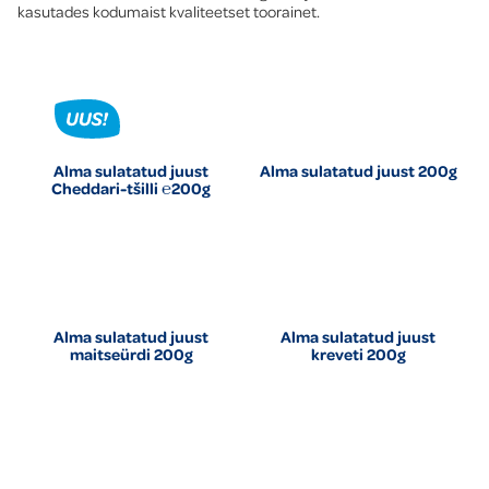
kasutades kodumaist kvaliteetset toorainet.
Alma sulatatud juust
Alma sulatatud juust 200g
Cheddari-tšilli ℮200g
Alma sulatatud juust
Alma sulatatud juust
maitseürdi 200g
kreveti 200g