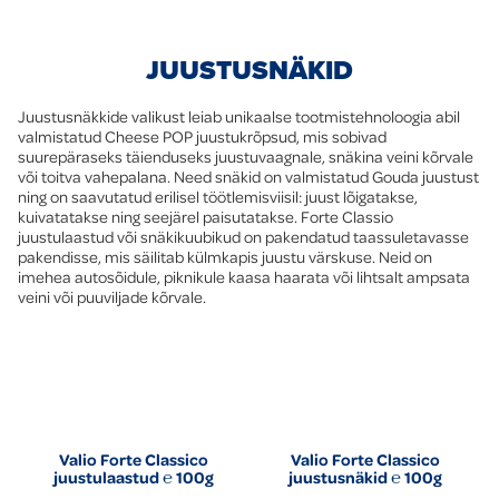
JUUSTUSNÄKID
Juustusnäkkide valikust leiab unikaalse tootmistehnoloogia abil
valmistatud Cheese POP juustukrõpsud, mis sobivad
suurepäraseks täienduseks juustuvaagnale, snäkina veini kõrvale
või toitva vahepalana. Need snäkid on valmistatud Gouda juustust
ning on saavutatud erilisel töötlemisviisil: juust lõigatakse,
kuivatatakse ning seejärel paisutatakse. Forte Classio
juustulaastud või snäkikuubikud on pakendatud taassuletavasse
pakendisse, mis säilitab külmkapis juustu värskuse. Neid on
imehea autosõidule, piknikule kaasa haarata või lihtsalt ampsata
veini või puuviljade kõrvale.
Valio Forte Classico
Valio Forte Classico
juustulaastud ℮ 100g
juustusnäkid ℮ 100g