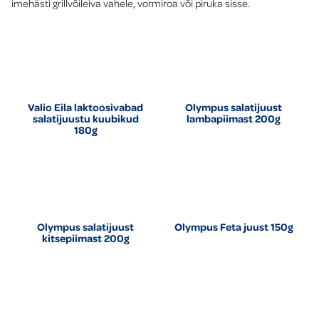
imehästi grillvõileiva vahele, vormiroa või piruka sisse.
Valio Eila laktoosivabad
Olympus salatijuust
salatijuustu kuubikud
lambapiimast 200g
180g
Olympus salatijuust
Olympus Feta juust 150g
kitsepiimast 200g