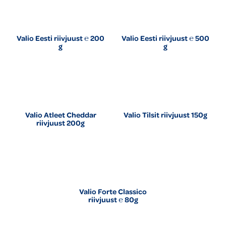
Valio Eesti riivjuust ℮ 200
Valio Eesti riivjuust ℮ 500
g
g
Valio Atleet Cheddar
Valio Tilsit riivjuust 150g
riivjuust 200g
Valio Forte Classico
riivjuust ℮ 80g