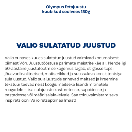
Olympus fetajuustu
kuubikud soolvees 150g
VALIO SULATATUD JUUSTUD
Valio punases kuues sulatatud juustud valmivad kodumaisest
piimast Võru Juustutööstuse parimate meistrite käe all. Nende ligi
50-aastane juustutootmise kogemus tagab, et igasse topsi
jõuavad kvaliteetsed, maitserikkad ja suussulava konsistentsiga
sulajuustud. Valio sulajuustude erinevad maitsed ja kreemine
tekstuur teevad neist köögis maitseka lisandi mitmetele
roogadele – lisa sulajuustu kastmetesse, suppidesse ja
pastadesse või määri saiale-leivale. Saa toiduvalmistamiseks
inspiratsiooni Valio retseptimaailmast!