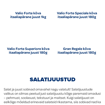
Valio Forte kõva
Valio Forte Speciale kõva
itaaliapärane juust 1kg
itaaliapärane juust 180g
Valio Forte Superiore kõva
Gran Regale kõva
itaaliapärane juust 180g
itaaliapärane juust 180g
SALATIJUUSTUD
Salat ja juust sobivad omavahel nagu valatult! Salatijuustude
valikus on silmas peetud just salatijuustu kõige paremaid omadusi
– pehmust, soolasust, tekstuuri ja maitset. Kuigi salatijuust on
eelkõige mõeldud erinevaid salateid rikastama, siis sobivad nad ka