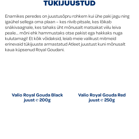
TÜKIJUUSTUD
Enamikes peredes on juustusõpru rohkem kui ühe paki jagu ning
igaühel sellega oma plaan – kes riivib pitsale, kes lõikab
snäkivaagnale, kes tahaks üht mõnusalt matsakat viilu leiva
peale... mõni ehk hammustaks otse pakist ega hakkaks nuga
kulutamagi! Et kõik võidaksid, leiab meie valikust mitmeid
erinevaid tükijuuste armastatud Atleet juustust kuni mõnusalt
kaua küpsenud Royal Goudani.
Valio Royal Gouda Black
Valio Royal Gouda Red
juust ℮ 200g
juust ℮ 250g