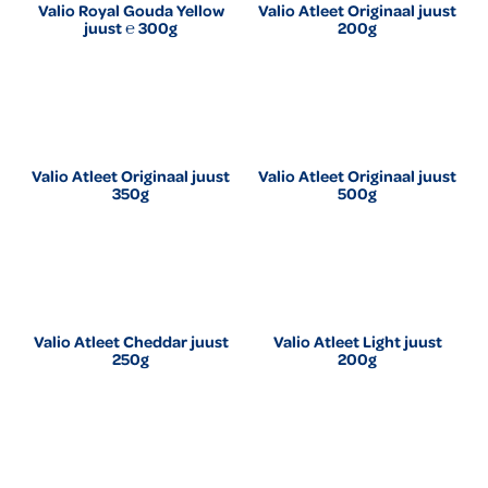
Valio Royal Gouda Yellow
Valio Atleet Originaal juust
juust ℮ 300g
200g
Valio Atleet Originaal juust
Valio Atleet Originaal juust
350g
500g
Valio Atleet Cheddar juust
Valio Atleet Light juust
250g
200g