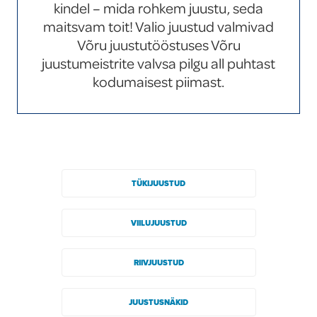
kindel – mida rohkem juustu, seda
Global
maitsvam toit! Valio juustud valmivad
Võru juustutööstuses Võru
juustumeistrite valvsa pilgu all puhtast
kodumaisest piimast.
TÜKIJUUSTUD
VIILUJUUSTUD
RIIVJUUSTUD
JUUSTUSNÄKID