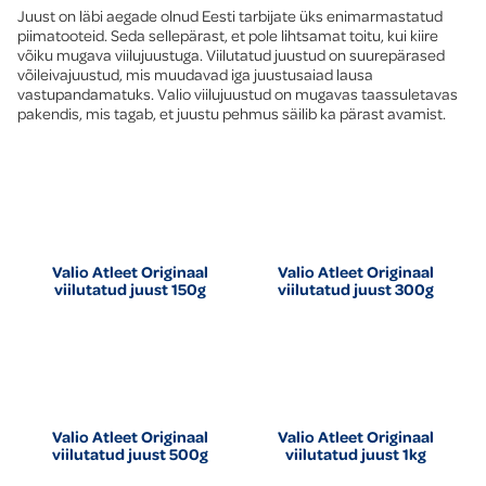
Juust on läbi aegade olnud Eesti tarbijate üks enimarmastatud
piimatooteid. Seda sellepärast, et pole lihtsamat toitu, kui kiire
võiku mugava viilujuustuga. Viilutatud juustud on suurepärased
võileivajuustud, mis muudavad iga juustusaiad lausa
vastupandamatuks. Valio viilujuustud on mugavas taassuletavas
pakendis, mis tagab, et juustu pehmus säilib ka pärast avamist.
Valio Atleet Originaal
Valio Atleet Originaal
viilutatud juust 150g
viilutatud juust 300g
Valio Atleet Originaal
Valio Atleet Originaal
viilutatud juust 500g
viilutatud juust 1kg