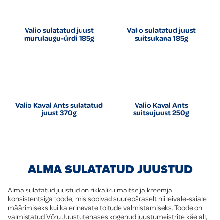
Valio sulatatud juust
Valio sulatatud juust
murulaugu-ürdi 185g
suitsukana 185g
Valio Kaval Ants sulatatud
Valio Kaval Ants
juust 370g
suitsujuust 250g
ALMA SULATATUD JUUSTUD
Alma sulatatud juustud on rikkaliku maitse ja kreemja
konsistentsiga toode, mis sobivad suurepäraselt nii leivale-saiale
määrimiseks kui ka erinevate toitude valmistamiseks. Toode on
valmistatud Võru Juustutehases kogenud juustumeistrite käe all,