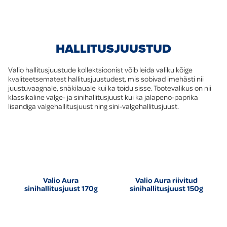
HALLITUSJUUSTUD
Valio hallitusjuustude kollektsioonist võib leida valiku kõige
kvaliteetsematest hallitusjuustudest, mis sobivad imehästi nii
juustuvaagnale, snäkilauale kui ka toidu sisse. Tootevalikus on nii
klassikaline valge- ja sinihallitusjuust kui ka jalapeno-paprika
lisandiga valgehallitusjuust ning sini-valgehallitusjuust.
Valio Aura
Valio Aura riivitud
sinihallitusjuust 170g
sinihallitusjuust 150g