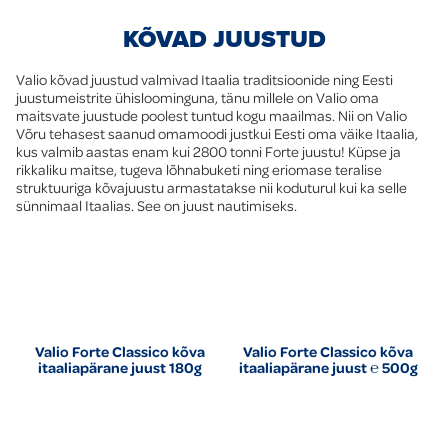
KÕVAD JUUSTUD
Valio kõvad juustud valmivad Itaalia traditsioonide ning Eesti
juustumeistrite ühisloominguna, tänu millele on Valio oma
maitsvate juustude poolest tuntud kogu maailmas. Nii on Valio
Võru tehasest saanud omamoodi justkui Eesti oma väike Itaalia,
kus valmib aastas enam kui 2800 tonni Forte juustu! Küpse ja
rikkaliku maitse, tugeva lõhnabuketi ning eriomase teralise
struktuuriga kõvajuustu armastatakse nii koduturul kui ka selle
sünnimaal Itaalias. See on juust nautimiseks.
Valio Forte Classico kõva
Valio Forte Classico kõva
itaaliapärane juust 180g
itaaliapärane juust ℮ 500g