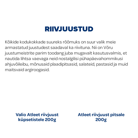
RIIVJUUSTUD
Kõikide kodukokkade suureks rõõmuks on suur valik meie
armastatud juustudest saadaval ka riivituna. Nii on Võru
juustumeistrite parim toodang juba mugavalt kasutusvalmis, et
nautida lihtsa vaevaga neid nostalgilisi pühapäevahommikusi
ahjuvõileibu, mõnusaid plaadipitsasid, salateid, pastasid ja muid
maitsvaid argiroogasid.
Valio Atleet riivjuust
Atleet riivjuust pitsale
küpsetistele 200g
200g