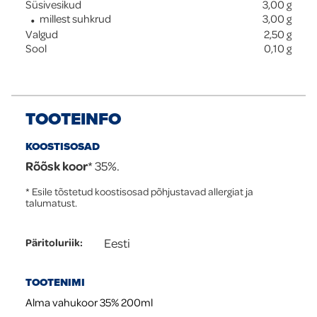
Süsivesikud
3,00
g
millest suhkrud
3,00
g
Valgud
2,50
g
Sool
0,10
g
TOOTEINFO
KOOSTISOSAD
Rõõsk koor
* 35%.
* Esile tõstetud koostisosad põhjustavad allergiat ja
talumatust.
Eesti
Päritoluriik
:
TOOTENIMI
Alma vahukoor 35% 200ml