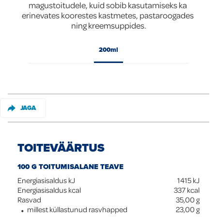
magustoitudele, kuid sobib kasutamiseks ka 
erinevates koorestes kastmetes, pastaroogades 
Global
ning kreemsuppides.
200ml
JAGA
TOITEVÄÄRTUS
100 G TOITUMISALANE TEAVE
Energiasisaldus kJ
1415
kJ
Energiasisaldus kcal
337
kcal
Rasvad
35,00
g
millest küllastunud rasvhapped
23,00
g