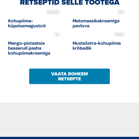
RETSEPTID SELLE TOOTEGA
30 min
2 h
Kohupiima-
Metsmaasikakreemiga
küpsisemagustoit
pavlova
1 h
1 min
Mango-pistaatsia
Mustsõstra-kohupiima
beseerull pasha
krõbedik
kohupiimakreemiga
VAATA ROHKEM
RETSEPTE