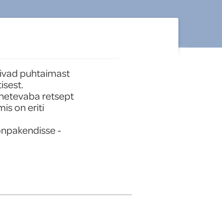
mivad puhtaimast 
sest.

inetevaba retsept 
s on eriti 
npakendisse - 