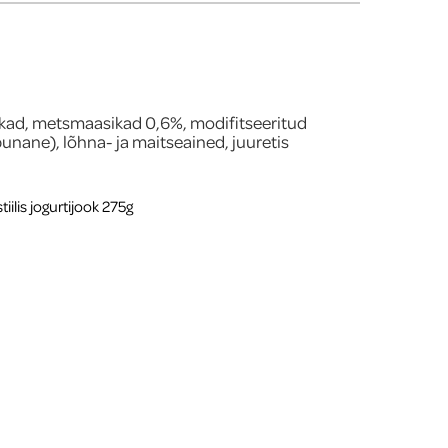
ikad, metsmaasikad 0,6%, modifitseeritud
punane), lõhna- ja maitseained, juuretis
ilis jogurtijook 275g