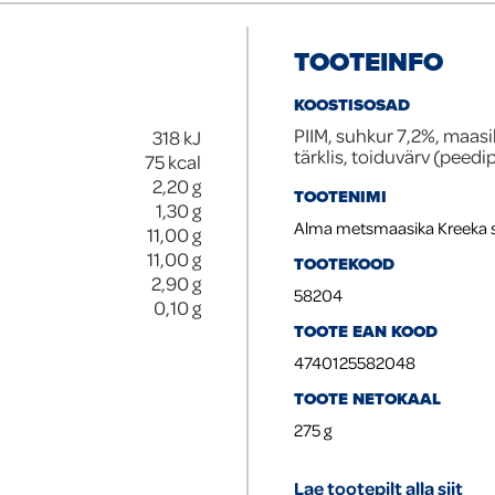
TOOTEINFO
KOOSTISOSAD
PIIM, suhkur 7,2%, maas
318
kJ
tärklis, toiduvärv (peedi
75
kcal
2,20
g
TOOTENIMI
1,30
g
Alma metsmaasika Kreeka sti
11,00
g
11,00
g
TOOTEKOOD
2,90
g
58204
0,10
g
TOOTE EAN KOOD
4740125582048
TOOTE NETOKAAL
275
g
Lae tootepilt alla siit