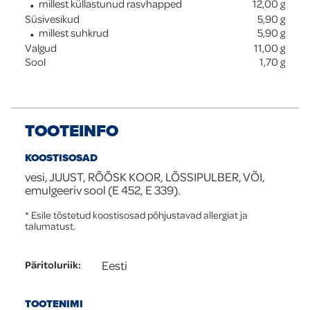
millest küllastunud rasvhapped
12,00
g
Süsivesikud
5,90
g
millest suhkrud
5,90
g
Valgud
11,00
g
Sool
1,70
g
TOOTEINFO
KOOSTISOSAD
vesi, JUUST, RÕÕSK KOOR, LÕSSIPULBER, VÕI,
emulgeeriv sool (E 452, E 339).
* Esile tõstetud koostisosad põhjustavad allergiat ja
talumatust.
Eesti
Päritoluriik
:
TOOTENIMI