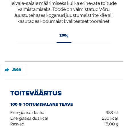
leivale-saiale määrimiseks kui ka erinevate toitude 
valmistamiseks. Toode on valmistatud Võru 
Global
Juustutehases kogenud juustumeistrite käe all, 
kasutades kodumaist kvaliteetset toorainet.
200g
JAGA
TOITEVÄÄRTUS
100 G TOITUMISALANE TEAVE
Energiasisaldus kJ
953
kJ
Energiasisaldus kcal
230
kcal
Rasvad
18,00
g