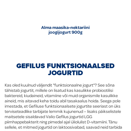
Alma maasika-nektariini
joogijogurt 900g
GEFILUS FUNKTSIONAALSED
JOGURTID
Kas oled kuulnud väljendit "funktsionaalne jogurt"? See sõna
tähistab jogurtit, millele on lisatud kas kasulikke probiootilisi
baktereid, kiudaineid, vitamiine või muid organismile kasulikke
aineid, mis aitavad keha toidu abil tasakaalus hoida. Seega pole
imestada, et Gefiluse funktsionaalsete jogurtite seeriast on üks
terviseteadlike tarbijate lemmik kujunenud – lisaks päikselistele
maitsetele sisaldavad Valio Gefilus jogurtid LGG
piimhappebakterit ning pimedal ajal üliolulist D-vitamiini. Tänu
sellele, et mitmed jogurtid on laktoosivabad, saavad neid tarbida