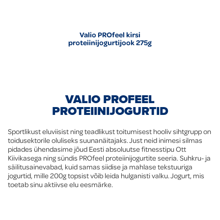
Valio PROfeel kirsi
proteiinijogurtijook 275g
VALIO PROFEEL
PROTEIINIJOGURTID
Sportlikust eluviisist ning teadlikust toitumisest hooliv sihtgrupp on
toidusektorile oluliseks suunanäitajaks. Just neid inimesi silmas
pidades ühendasime jõud Eesti absoluutse fitnesstipu Ott
Kiivikasega ning sündis PROfeel proteiinijogurtite seeria. Suhkru- ja
säilitusainevabad, kuid samas siidise ja mahlase tekstuuriga
jogurtid, mille 200g topsist võib leida hulganisti valku. Jogurt, mis
toetab sinu aktiivse elu eesmärke.