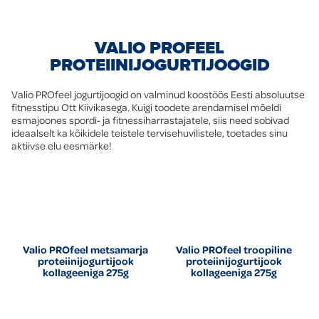
VALIO PROFEEL
PROTEIINIJOGURTIJOOGID
Valio PROfeel jogurtijoogid on valminud koostöös Eesti absoluutse
fitnesstipu Ott Kiivikasega. Kuigi toodete arendamisel mõeldi
esmajoones spordi- ja fitnessiharrastajatele, siis need sobivad
ideaalselt ka kõikidele teistele tervisehuvilistele, toetades sinu
aktiivse elu eesmärke!
Valio PROfeel metsamarja
Valio PROfeel troopiline
proteiinijogurtijook
proteiinijogurtijook
kollageeniga 275g
kollageeniga 275g