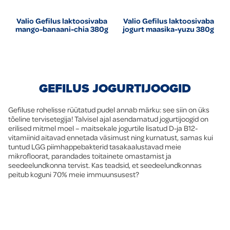
Valio Gefilus laktoosivaba
Valio Gefilus laktoosivaba
mango-banaani-chia 380g
jogurt maasika-yuzu 380g
GEFILUS JOGURTIJOOGID
Gefiluse rohelisse rüütatud pudel annab märku: see siin on üks
tõeline tervisetegija! Talvisel ajal asendamatud jogurtijoogid on
erilised mitmel moel – maitsekale jogurtile lisatud D-ja B12-
vitamiinid aitavad ennetada väsimust ning kurnatust, samas kui
tuntud LGG piimhappebakterid tasakaalustavad meie
mikrofloorat, parandades toitainete omastamist ja
seedeelundkonna tervist. Kas teadsid, et seedeelundkonnas
peitub koguni 70% meie immuunsusest?