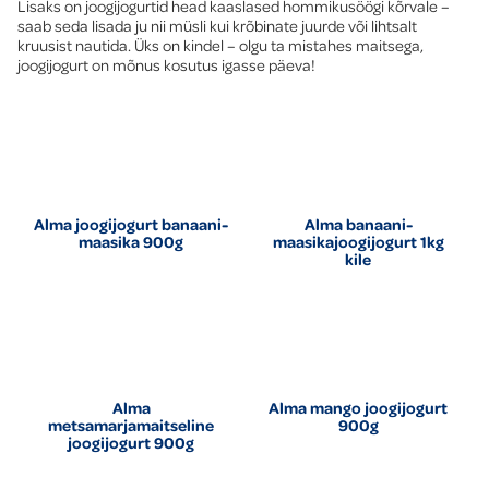
Lisaks on joogijogurtid head kaaslased hommikusöögi kõrvale –
saab seda lisada ju nii müsli kui krõbinate juurde või lihtsalt
kruusist nautida. Üks on kindel – olgu ta mistahes maitsega,
joogijogurt on mõnus kosutus igasse päeva!
Alma joogijogurt banaani-
Alma banaani-
maasika 900g
maasikajoogijogurt 1kg
kile
Alma
Alma mango joogijogurt
metsamarjamaitseline
900g
joogijogurt 900g