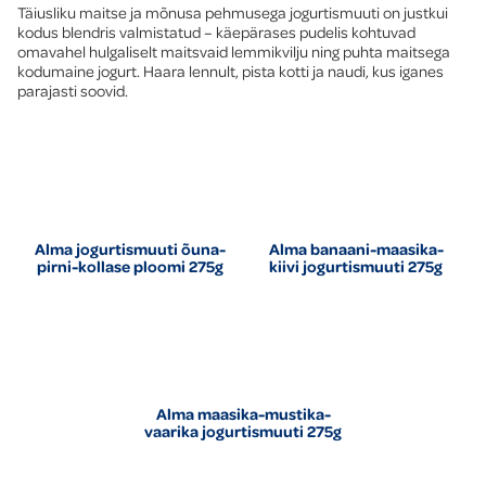
Täiusliku maitse ja mõnusa pehmusega jogurtismuuti on justkui
kodus blendris valmistatud – käepärases pudelis kohtuvad
omavahel hulgaliselt maitsvaid lemmikvilju ning puhta maitsega
kodumaine jogurt. Haara lennult, pista kotti ja naudi, kus iganes
parajasti soovid.
Alma jogurtismuuti õuna-
Alma banaani-maasika-
pirni-kollase ploomi 275g
kiivi jogurtismuuti 275g
Alma maasika-mustika-
vaarika jogurtismuuti 275g