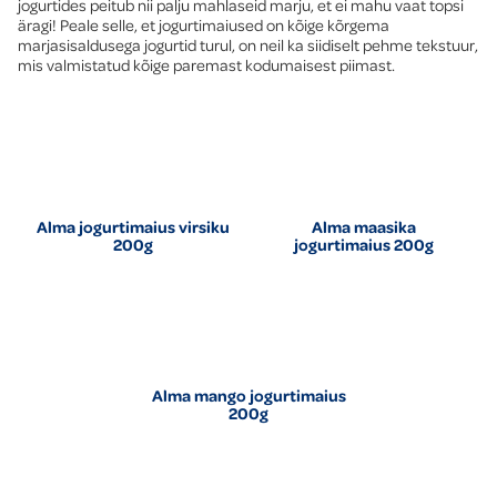
jogurtides peitub nii palju mahlaseid marju, et ei mahu vaat topsi
äragi! Peale selle, et jogurtimaiused on kõige kõrgema
marjasisaldusega jogurtid turul, on neil ka siidiselt pehme tekstuur,
mis valmistatud kõige paremast kodumaisest piimast.
Alma jogurtimaius virsiku
Alma maasika
200g
jogurtimaius 200g
Alma mango jogurtimaius
200g