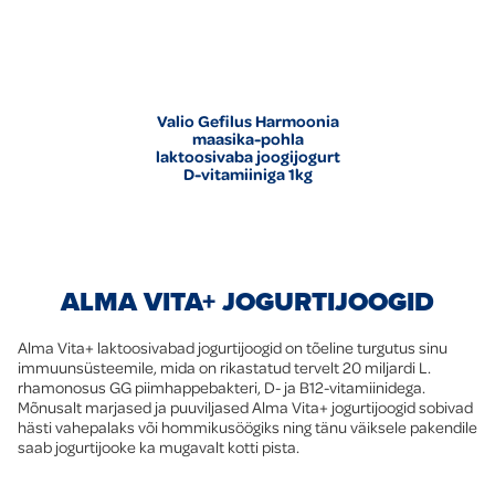
Valio Gefilus Harmoonia
maasika-pohla
laktoosivaba joogijogurt
D-vitamiiniga 1kg
ALMA VITA+ JOGURTIJOOGID
Alma Vita+ laktoosivabad jogurtijoogid on tõeline turgutus sinu
immuunsüsteemile, mida on rikastatud tervelt 20 miljardi L.
rhamonosus GG piimhappebakteri, D- ja B12-vitamiinidega.
Mõnusalt marjased ja puuviljased Alma Vita+ jogurtijoogid sobivad
hästi vahepalaks või hommikusöögiks ning tänu väiksele pakendile
saab jogurtijooke ka mugavalt kotti pista.