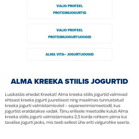
VALIO PROFEEL
PROTEIINIJOGURTID
VALIO PROFEEL
PROTEIINIJOGURTIJOOGID
ALMA VITA+ JOGURTIJOOGID
ALMA KREEKA STIILIS JOGURTID
Lusikatäis ehedat Kreekat! Alma kreeka stiilis jogurtid valmivad
ehtsast kreeka jogurti juuretisest ning maailmas tunnustatud
kreeka jogurti valmistamisviisil – separeerimismeetodil, kus
jogurtist eraldatakse vadak. Tänu erilisele meetodile kulub Alma
kreeka stiilis jogurti valmistamiseks 2,5 korda rohkem piima kui
tavalise jogurti jaoks, mis teeb sellest ühe eriti valgurohke seeria.