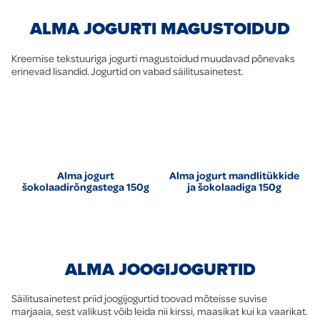
ALMA JOGURTI MAGUSTOIDUD
Kreemise tekstuuriga jogurti magustoidud muudavad põnevaks
erinevad lisandid. Jogurtid on vabad säilitusainetest.
Alma jogurt
Alma jogurt mandlitükkide
šokolaadirõngastega 150g
ja šokolaadiga 150g
ALMA JOOGIJOGURTID
Säilitusainetest priid joogijogurtid toovad mõteisse suvise
marjaaia, sest valikust võib leida nii kirssi, maasikat kui ka vaarikat.