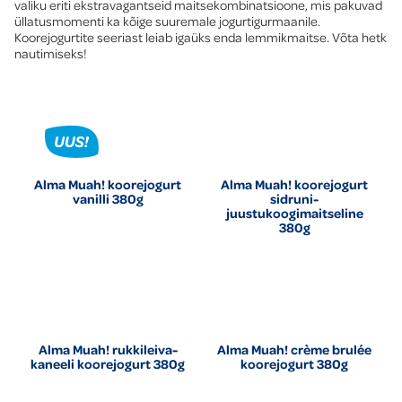
valiku eriti ekstravagantseid maitsekombinatsioone, mis pakuvad
üllatusmomenti ka kõige suuremale jogurtigurmaanile.
Koorejogurtite seeriast leiab igaüks enda lemmikmaitse. Võta hetk
nautimiseks!
Alma Muah! koorejogurt
Alma Muah! koorejogurt
vanilli 380g
sidruni-
juustukoogimaitseline
380g
Alma Muah! rukkileiva-
Alma Muah! crème brulée
kaneeli koorejogurt 380g
koorejogurt 380g