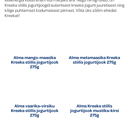
Kreeka stiilis jogurtijoogid autentsest kreeka jogurti juuretisest ning
kõige puhtamast kodumaisest piimast. Võta üks sõõm ehedat
Kreekat!
Alma mango-maasika
Alma metsmaasika Kreeka
Kreeka stiilis jogurtijook
stiilis jogurtijook 275g
275g
Alma vaarika-virsiku
Alma Kreeka stiilis
Kreeka stiilis jogurtijook
jogurtijook mustika-kirsi
275g
275g