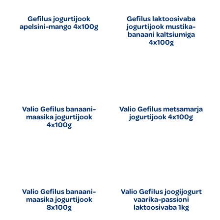
Gefilus jogurtijook
Gefilus laktoosivaba
apelsini-mango 4x100g
jogurtijook mustika-
banaani kaltsiumiga
4x100g
Valio Gefilus banaani-
Valio Gefilus metsamarja
maasika jogurtijook
jogurtijook 4x100g
4x100g
Valio Gefilus banaani-
Valio Gefilus joogijogurt
maasika jogurtijook
vaarika-passioni
8x100g
laktoosivaba 1kg