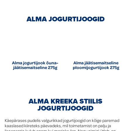
ALMA JOGURTIJOOGID
Alma jogurtijook õuna-
Alma jäätisemaitseline
jäätisemaitseline 275g
ploomijogurtijook 275g
ALMA KREEKA STIILIS
JOGURTIJOOGID
Käepärases pudelis valgurikkad jogurtijoogid on kõige paremad
kaaslased kiireteks päevadeks, mil toimetamist on palju ja
lisaenergia kulub enam kui marjaks ära. Nagu nimigi ütleb, on