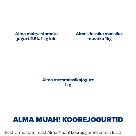
Alma maitsestamata
Alma klassika maasika-
jogurt 2,5% 1 kg kile
mustika 1kg
Alma metsmaasikajogurt
1kg
ALMA MUAH! KOOREJOGURTID
Eesti armastatuimast Alma Muah! koorejogurtite perest leiad