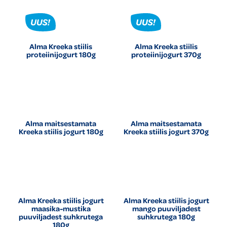
Alma Kreeka stiilis
Alma Kreeka stiilis
proteiinijogurt 180g
proteiinijogurt 370g
Alma maitsestamata
Alma maitsestamata
Kreeka stiilis jogurt 180g
Kreeka stiilis jogurt 370g
Alma Kreeka stiilis jogurt
Alma Kreeka stiilis jogurt
maasika-mustika
mango puuviljadest
puuviljadest suhkrutega
suhkrutega 180g
180g