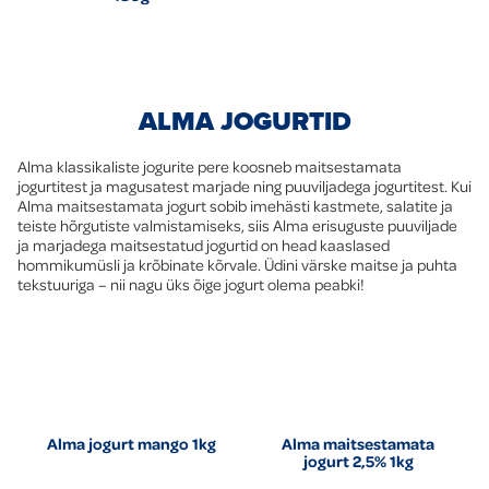
ALMA JOGURTID
Alma klassikaliste jogurite pere koosneb maitsestamata
jogurtitest ja magusatest marjade ning puuviljadega jogurtitest. Kui
Alma maitsestamata jogurt sobib imehästi kastmete, salatite ja
teiste hõrgutiste valmistamiseks, siis Alma erisuguste puuviljade
ja marjadega maitsestatud jogurtid on head kaaslased
hommikumüsli ja krõbinate kõrvale. Üdini värske maitse ja puhta
tekstuuriga – nii nagu üks õige jogurt olema peabki!
Alma jogurt mango 1kg
Alma maitsestamata
jogurt 2,5% 1kg