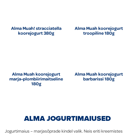
Alma Muah! stracciatella
Alma Muah koorejogurt
koorejogurt 380g
troopiline 180g
Alma Muah koorejogurt
Alma Muah koorejogurt
marja-plombiirimaitseline
barbarissi 180g
180g
ALMA JOGURTIMAIUSED
Jogurtimaius – marjasõprade kindel valik. Neis eriti kreemistes