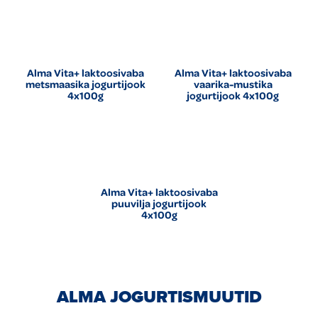
Alma Vita+ laktoosivaba
Alma Vita+ laktoosivaba
metsmaasika jogurtijook
vaarika-mustika
4x100g
jogurtijook 4x100g
Alma Vita+ laktoosivaba
puuvilja jogurtijook
4x100g
ALMA JOGURTISMUUTID