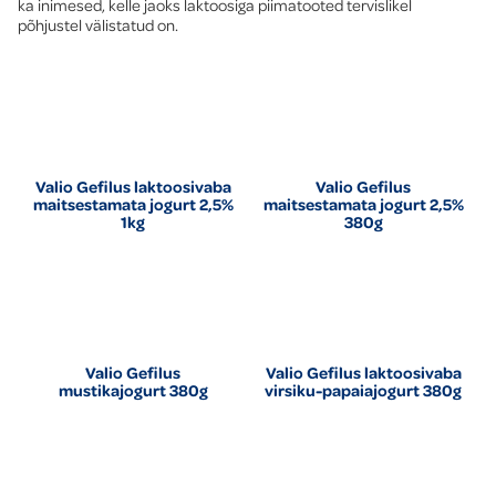
ka inimesed, kelle jaoks laktoosiga piimatooted tervislikel
põhjustel välistatud on.
Valio Gefilus laktoosivaba
Valio Gefilus
maitsestamata jogurt 2,5%
maitsestamata jogurt 2,5%
1kg
380g
Valio Gefilus
Valio Gefilus laktoosivaba
mustikajogurt 380g
virsiku-papaiajogurt 380g