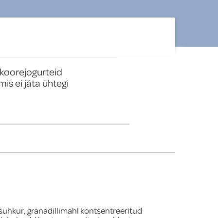
koorejogurteid 
s ei jäta ühtegi 
suhkur, granadillimahl kontsentreeritud