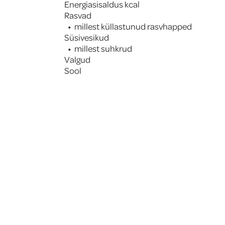
Energiasisaldus kcal
Rasvad
millest küllastunud rasvhapped
Süsivesikud
millest suhkrud
Valgud
Sool