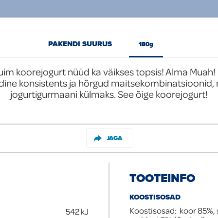
PAKENDI SUURUS
180g
uim koorejogurt nüüd ka väikses topsis! Alma Muah! 
dine konsistents ja hõrgud maitsekombinatsioonid, mi
jogurtigurmaani külmaks. See õige koorejogurt!
JAGA
TOOTEINFO
KOOSTISOSAD
Koostisosad: koor 85%, 
542
kJ