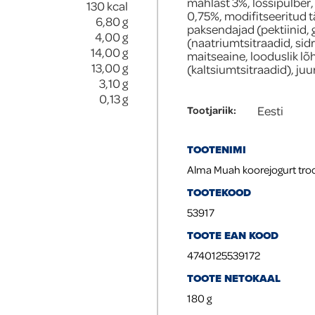
mahlast 3%, lõssipulber
130
kcal
0,75%, modifitseeritud t
6,80
g
paksendajad (pektiinid,
4,00
g
(naatriumtsitraadid, sidr
14,00
g
maitseaine, looduslik lõ
13,00
g
(kaltsiumtsitraadid), juur
3,10
g
0,13
g
Eesti
Tootjariik
:
TOOTENIMI
Alma Muah koorejogurt troo
TOOTEKOOD
53917
TOOTE EAN KOOD
4740125539172
TOOTE NETOKAAL
180
g