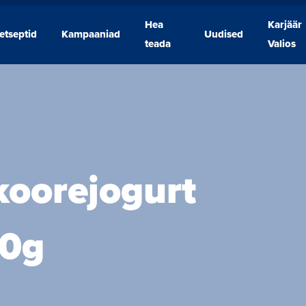
Hea
Karjäär
etseptid
Kampaaniad
Uudised
Retseptid
Kampaaniad
Hea
Uudised
Karjäär
teada
Valios
teada
Valios
oorejogurt
80g