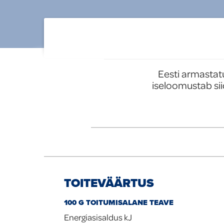
tooted
Uued tooted
Eesti armastat
iseloomustab sii
TOITEVÄÄRTUS
100 G TOITUMISALANE TEAVE
Energiasisaldus kJ