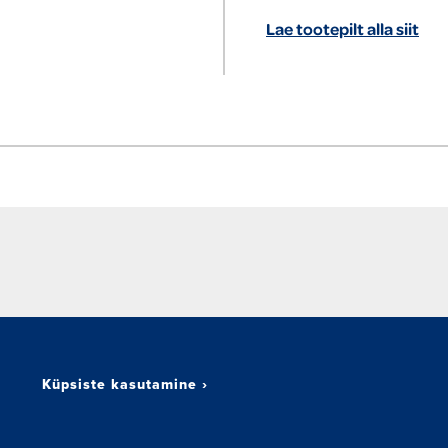
Lae tootepilt alla siit
Küpsiste kasutamine
›