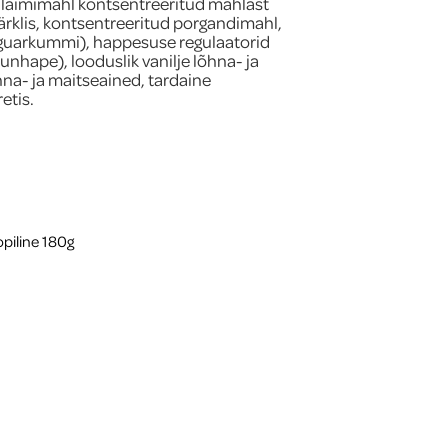
, laimimahl kontsentreeritud mahlast
ärklis, kontsentreeritud porgandimahl,
 guarkummi), happesuse regulaatorid
unhape), looduslik vanilje lõhna- ja
hna- ja maitseained, tardaine
etis.
piline 180g