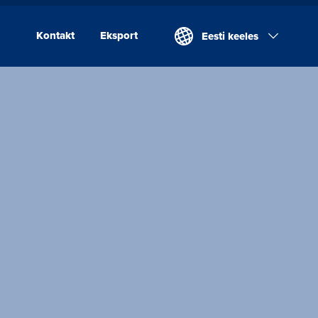
Kontakt
Eksport
Eesti keeles
Kontakt
Eksport
Valio Eesti AS
Laeva Meierei
Valio Eesti AS Võru
Juustutööstus