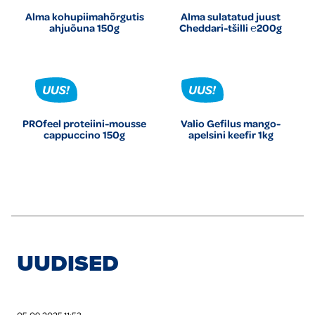
Alma kohupiimahõrgutis
Alma sulatatud juust
ahjuõuna 150g
Cheddari-tšilli ℮200g
PROfeel proteiini-mousse
Valio Gefilus mango-
cappuccino 150g
apelsini keefir 1kg
UUDISED