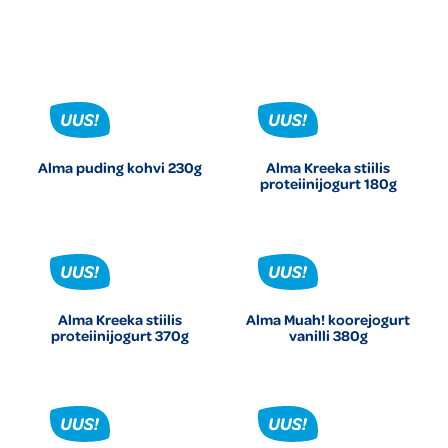
Alma puding kohvi 230g
Alma Kreeka stiilis
proteiinijogurt 180g
Alma Kreeka stiilis
Alma Muah! koorejogurt
proteiinijogurt 370g
vanilli 380g