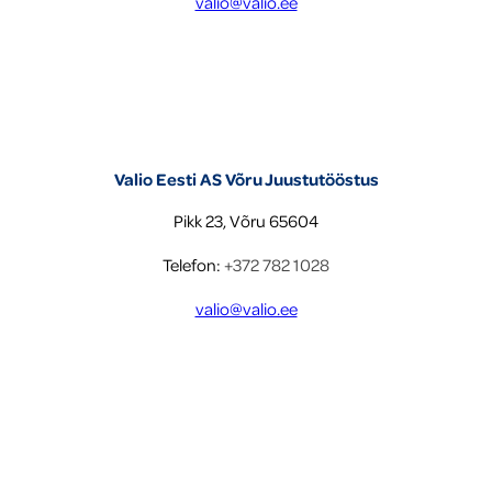
valio@valio.ee
Valio Eesti AS Võru Juustutööstus
Pikk 23, Võru 65604
Telefon:
+372 782 1028
valio@valio.ee