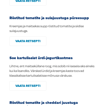
VAATA RETSEPTI
Global
Röstitud tomatite ja sulajuustuga püreesupp
Kreemjas ja maitsekas supp röstitud tomatite ja siidise
sulajuustuga.
VAATA RETSEPTI
Soe kartulisalat ürdi-jogurtikastmes
Lihtne, ent maitseküllane roog, mis sobib nii iseseisvaks eineks
kui ka lisandiks. Värsked ürdid ja kreemjas kaste toovad
klassikalisse kartulisalatisse mõnusa värskuse.
VAATA RETSEPTI
Röstitud tomatite ja cheddari juustuga