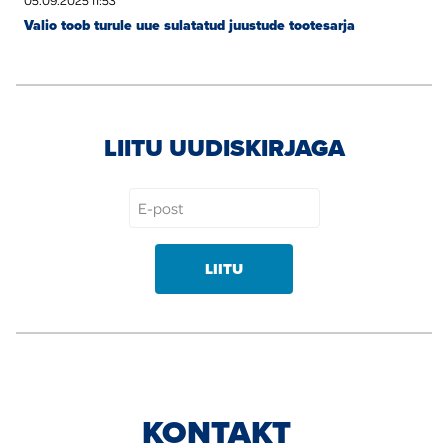
05.09.2025 11:53
Valio toob turule uue sulatatud juustude tootesarja
LIITU UUDISKIRJAGA
LIITU
KONTAKT