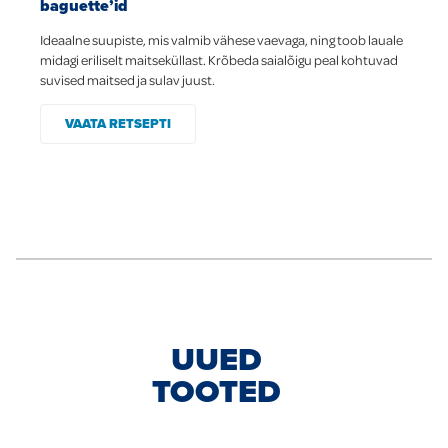
baguette’id
Ideaalne suupiste, mis valmib vähese vaevaga, ning toob lauale
midagi eriliselt maitseküllast. Krõbeda saialõigu peal kohtuvad
suvised maitsed ja sulav juust.
VAATA RETSEPTI
UUED
TOOTED