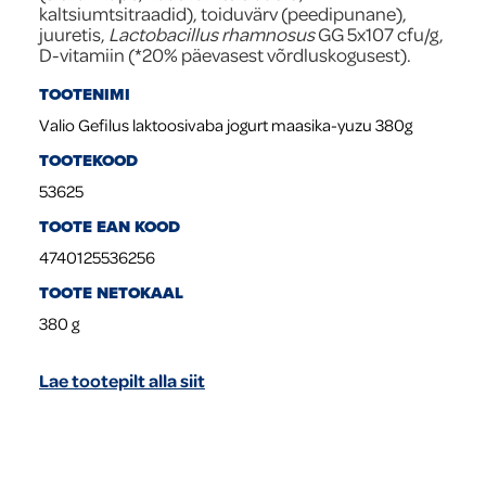
kaltsiumtsitraadid), toiduvärv (peedipunane),
juuretis,
Lactobacillus rhamnosus
GG 5x107 cfu/g,
D-vitamiin (*20% päevasest võrdluskogusest).
TOOTENIMI
Valio Gefilus laktoosivaba jogurt maasika-yuzu 380g
TOOTEKOOD
53625
TOOTE EAN KOOD
4740125536256
TOOTE NETOKAAL
380
g
Lae tootepilt alla siit