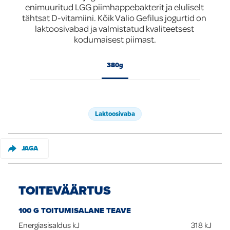
enimuuritud LGG piimhappebakterit ja eluliselt 
Global
tähtsat D-vitamiini. Kõik Valio Gefilus jogurtid on 
laktoosivabad ja valmistatud kvaliteetsest 
kodumaisest piimast.
380g
Laktoosivaba
JAGA
TOITEVÄÄRTUS
100 G TOITUMISALANE TEAVE
Energiasisaldus kJ
318
kJ