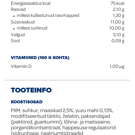
Energiasisaldus kcal
75
kcal
Rasvad
2,10
g
millest küllastunud rasvhapped
1,30
g
Süsivesikud
11,00
g
millest suhkrud
10,00
g
Valgud
3,10
g
Sool
0,09
g
VITAMIINID (100 G KOHTA)
Vitamiin D
1,00
µg
TOOTEINFO
KOOSTISOSAD
PIIM, suhkur, maasikad 2,5%, yuzu mahl 0,13%,
modifitseeritud tärklis, želatiin, paksendajad
(pektiinid, guarkummi), lõhna- ja maitseaine,
porgandikontsentraat, happesuse regulaatorid
(sidrunhape, naatriumtsitraadid,