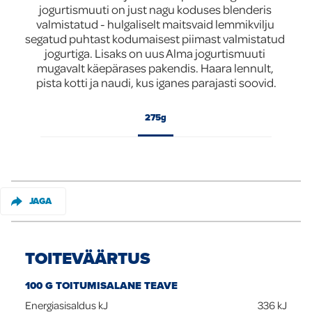
jogurtismuuti on just nagu koduses blenderis 
Global
valmistatud - hulgaliselt maitsvaid lemmikvilju 
segatud puhtast kodumaisest piimast valmistatud 
jogurtiga. Lisaks on uus Alma jogurtismuuti 
mugavalt käepärases pakendis. Haara lennult, 
pista kotti ja naudi, kus iganes parajasti soovid.
275g
JAGA
TOITEVÄÄRTUS
100 G TOITUMISALANE TEAVE
Energiasisaldus kJ
336
kJ