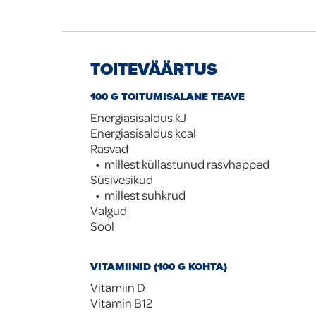
TOITEVÄÄRTUS
100 G TOITUMISALANE TEAVE
Energiasisaldus kJ
Energiasisaldus kcal
Rasvad
millest küllastunud rasvhapped
Süsivesikud
millest suhkrud
Valgud
Sool
VITAMIINID (100 G KOHTA)
Vitamiin D
Vitamin B12