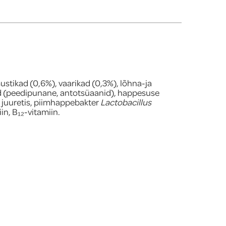
mustikad (0,6%), vaarikad (0,3%), lõhna-ja
d (peedipunane, antotsüaanid), happesuse
, juuretis, piimhappebakter
Lactobacillus
in, B₁₂-vitamiin.