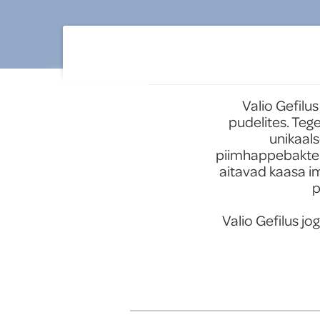
tooted
Uued tooted
Valio Gefilu
pudelites. Tege
unikaals
piimhappebakterit
aitavad kaasa i
p
Valio Gefilus j