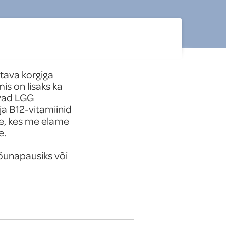
tava korgiga 
s on lisaks ka 
avad LGG 
a B12-vitamiinid 
e, kes me elame 
.

õunapausiks või 