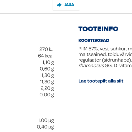
JAGA
TOOTEINFO
KOOSTISOSAD
PIIM 67%, vesi, suhkur, 
270
kJ
maitseained, toiduvärvi
64
kcal
regulaator (sidrunhape)
1,10
g
rhamnosus
GG, D-vitami
0,60
g
11,30
g
Lae tootepilt alla siit
11,30
g
2,20
g
0,00
g
1,00
µg
0,40
µg