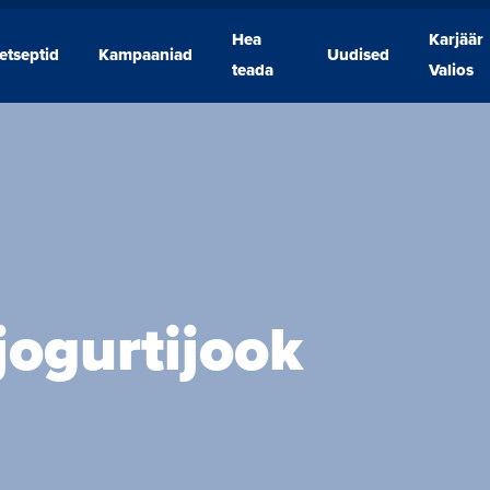
Hea
Karjäär
etseptid
Kampaaniad
Uudised
Retseptid
Kampaaniad
Hea
Uudised
Karjäär
teada
Valios
teada
Valios
jogurtijook