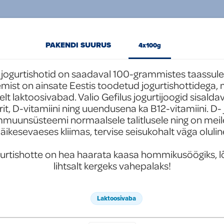
PAKENDI SUURUS
4x100g
s jogurtishotid on saadaval 100-grammistes taassule
mist on ainsate Eestis toodetud jogurtishottidega, mi
elt laktoosivabad. Valio Gefilus jogurtijoogid sisald
, D-vitamiini ning uuendusena ka B12-vitamiini. D- j
mmuunsüsteemi normaalsele talitlusele ning on meil
äikesevaeses kliimas, tervise seisukohalt väga oluline
ogurtishotte on hea haarata kaasa hommikusöögiks, l
lihtsalt kergeks vahepalaks!
Laktoosivaba