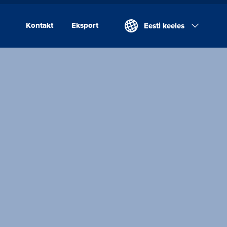
Kontakt
Eksport
Eesti keeles
Kontakt
Eksport
Valio Eesti AS
Laeva Meierei
Valio Eesti AS Võru
Juustutööstus