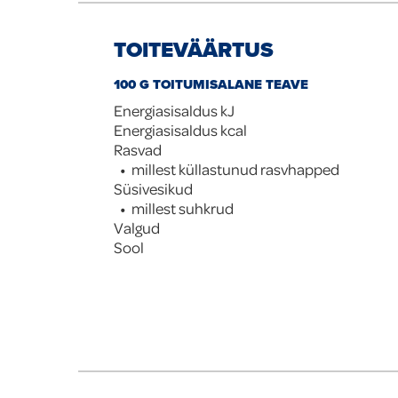
TOITEVÄÄRTUS
100 G TOITUMISALANE TEAVE
Energiasisaldus kJ
Energiasisaldus kcal
Rasvad
millest küllastunud rasvhapped
Süsivesikud
millest suhkrud
Valgud
Sool