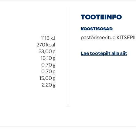
TOOTEINFO
KOOSTISOSAD
pastöriseeritud KITSEPIIM
1118
kJ
270
kcal
23,00
g
Lae tootepilt alla siit
16,10
g
0,70
g
0,70
g
15,00
g
2,20
g