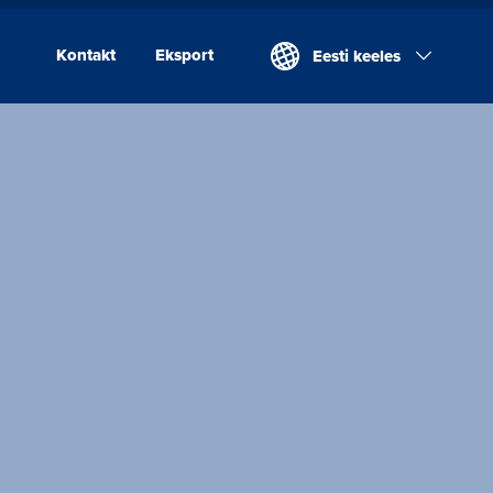
Kontakt
Eksport
Eesti keeles
Kontakt
Eksport
Valio Eesti AS
Laeva Meierei
Valio Eesti AS Võru
Juustutööstus