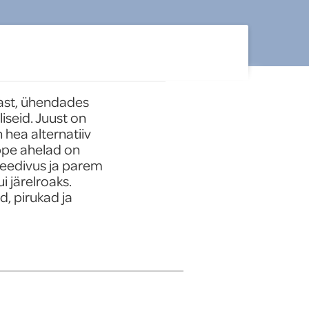
st, ühendades  
iseid. Juust on 
 hea alternatiiv 
ppe ahelad on 
eedivus ja parem 
 järelroaks. 
, pirukad ja 