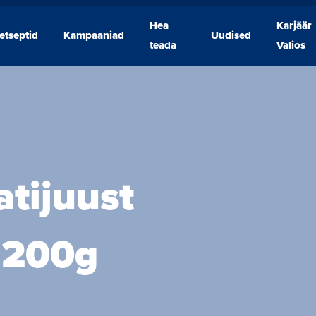
Hea
Karjäär
etseptid
Kampaaniad
Uudised
Retseptid
Kampaaniad
Hea
Uudised
Karjäär
teada
Valios
teada
Valios
tijuust
t 200g