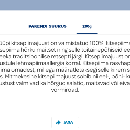
PAKENDI SUURUS
200g
üpi kitsepiimajuust on valmistatud 100%  kitsepiima
itsepiima hõrku maitset ning selle toitainepõhiseid eel
ka traditsioonilise retsepti järgi. Kitsepiimajuust on
stule lehmapiimaallergia korral. Kitsepiima rasvha
ma omadest, millega määratletaksegi selle kiirem s
 Mitmekesine kitsepiimajuust sobib nii eel-, põhi- kui
ustust valmivad ka hõrgud salatid, maitsvad võileivad
vormiroad.

JAGA