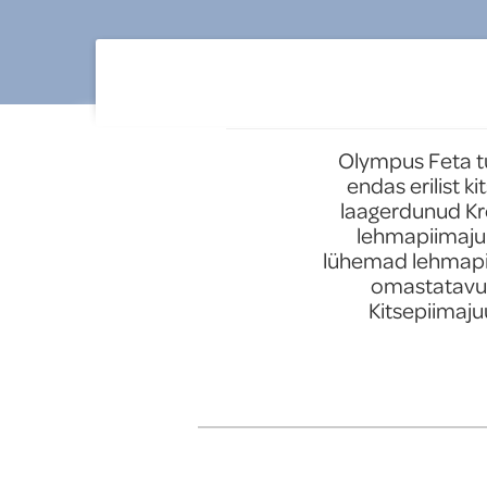
tooted
Uued tooted
Olympus Feta tü
endas erilist k
laagerdunud Kree
lehmapiimajuu
lühemad lehmapii
omastatavus.
Kitsepiimaju