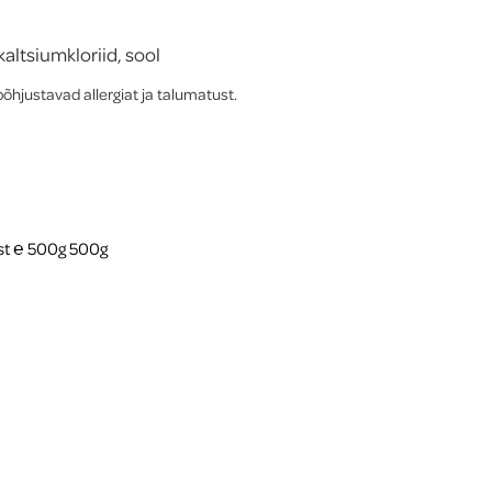
 kaltsiumkloriid, sool
põhjustavad allergiat ja talumatust.
ust ℮ 500g 500g