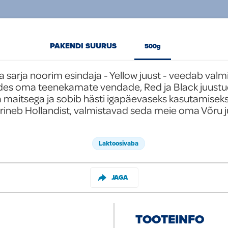
PAKENDI SUURUS
500g
 sarja noorim esindaja - Yellow juust - veedab valmi
ldes oma teenekamate vendade, Red ja Black juustud
maitsega ja sobib hästi igapäevaseks kasutamiseks.
rineb Hollandist, valmistavad seda meie oma Võru j
Laktoosivaba
JAGA
TOOTEINFO