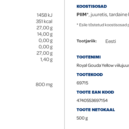
KOOSTISOSAD
PIIM
*, juuretis, tardaine
1458
kJ
351
kcal
* Esile tõstetud koostisosad 
27,00
g
14,00
g
0,00
g
Eesti
Tootjariik
:
0,00
g
27,00
g
TOOTENIMI
1,40
g
Royal Gouda Yellow viiluju
TOOTEKOOD
69715
800
mg
TOOTE EAN KOOD
4740553697154
TOOTE NETOKAAL
500
g