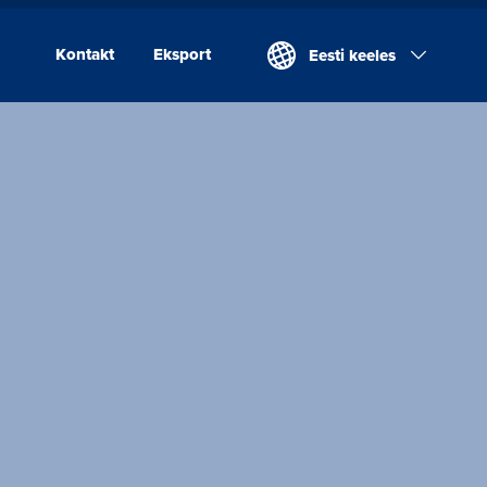
Kontakt
Eksport
Eesti keeles
Kontakt
Eksport
Valio Eesti AS
Laeva Meierei
Valio Eesti AS Võru
Juustutööstus