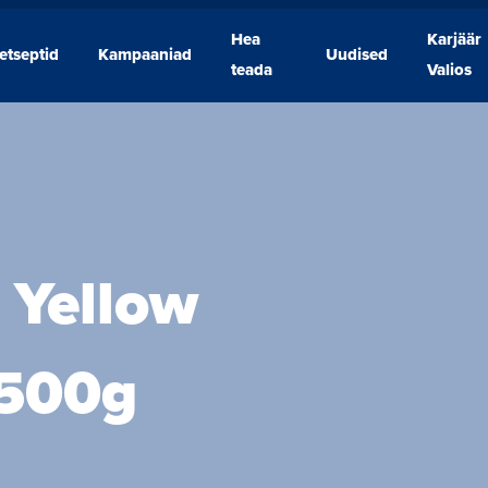
Hea
Karjäär
etseptid
Kampaaniad
Uudised
Retseptid
Kampaaniad
Hea
Uudised
Karjäär
teada
Valios
teada
Valios
 Yellow
 500g