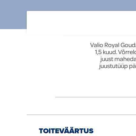
tooted
Uued tooted
Valio Royal Gouda
1,5 kuud. Võrre
juust maheda 
juustutüüp pä
TOITEVÄÄRTUS