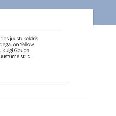
des juustukeldris 
ega, on Yellow 
 Kuigi Gouda 
uustumeistrid.