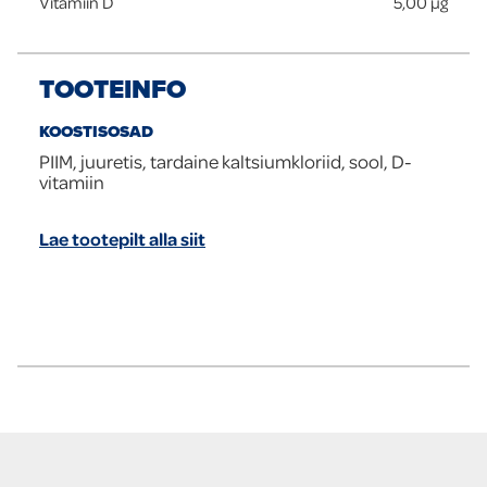
Vitamiin D
5,00
µg
TOOTEINFO
KOOSTISOSAD
PIIM, juuretis, tardaine kaltsiumkloriid, sool, D-
vitamiin
Lae tootepilt alla siit