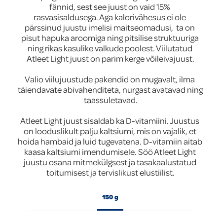
fännid, sest see juust on vaid 15% 
Global
rasvasisaldusega. Aga kalorivähesus ei ole 
pärssinud juustu imelisi maitseomadusi,  ta on 
pisut hapuka aroomiga ning pitsilise struktuuriga 
ning rikas kasulike valkude poolest. Viilutatud 
Atleet Light juust on parim kerge võileivajuust.

Valio viilujuustude pakendid on mugavalt, ilma 
täiendavate abivahenditeta, nurgast avatavad ning 
taassuletavad.

Atleet Light juust sisaldab ka D-vitamiini. Juustus 
on looduslikult palju kaltsiumi, mis on vajalik, et 
hoida hambaid ja luid tugevatena. D-vitamiin aitab 
kaasa kaltsiumi imendumisele. Söö Atleet Light 
juustu osana mitmekülgsest ja tasakaalustatud 
toitumisest ja tervislikust elustiilist.
150 g