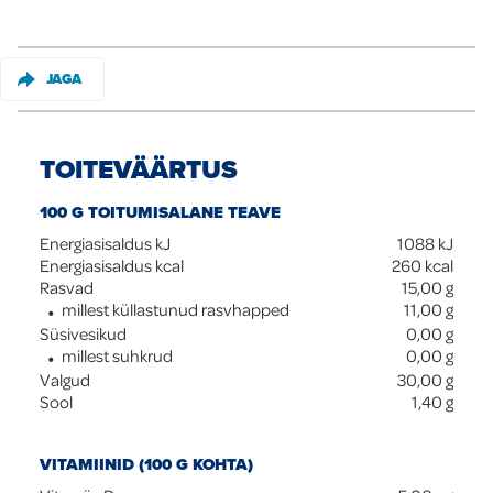
JAGA
TOITEVÄÄRTUS
100 G TOITUMISALANE TEAVE
Energiasisaldus kJ
1088
kJ
Energiasisaldus kcal
260
kcal
Rasvad
15,00
g
millest küllastunud rasvhapped
11,00
g
Süsivesikud
0,00
g
millest suhkrud
0,00
g
Valgud
30,00
g
Sool
1,40
g
VITAMIINID (100 G KOHTA)