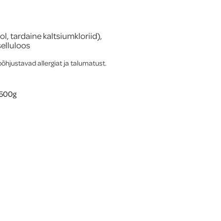
ool, tardaine kaltsiumkloriid),
elluloos
põhjustavad allergiat ja talumatust.
g 500g