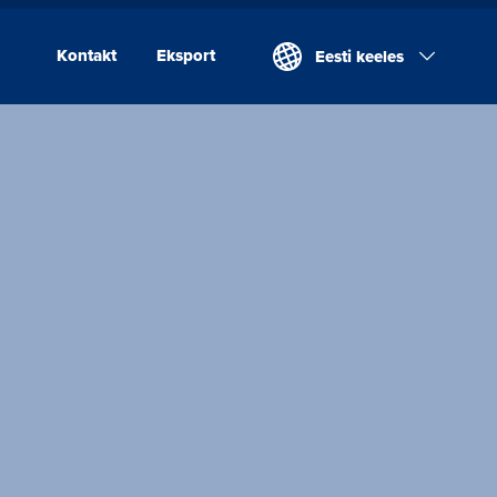
Kontakt
Eksport
Eesti keeles
Kontakt
Eksport
Valio Eesti AS
Laeva Meierei
Valio Eesti AS Võru
Juustutööstus