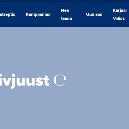
Hea
Karjäär
etseptid
Kampaaniad
Uudised
Retseptid
Kampaaniad
Hea
Uudised
Karjäär
teada
Valios
teada
Valios
iivjuust ℮