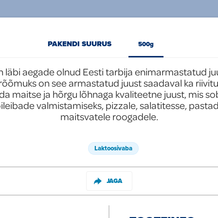
PAKENDI SUURUS
500g
on läbi aegade olnud Eesti tarbija enimarmastatud juu
õmuks on see armastatud juust saadaval ka riivituna
da maitse ja hõrgu lõhnaga kvaliteetne juust, mis so
leibade valmistamiseks, pizzale, salatitesse, pastad
Laktoosivaba
JAGA