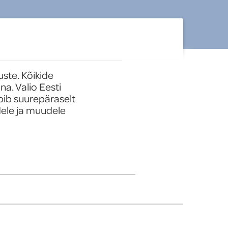
ste. Kõikide 
. Valio Eesti 
bib suurepäraselt 
ele ja muudele 