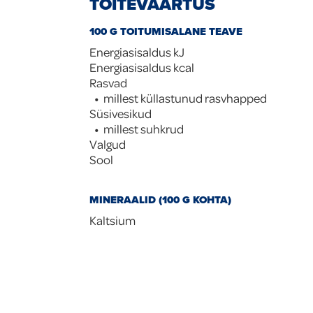
TOITEVÄÄRTUS
100 G TOITUMISALANE TEAVE
Energiasisaldus kJ
Energiasisaldus kcal
Rasvad
millest küllastunud rasvhapped
Süsivesikud
millest suhkrud
Valgud
Sool
MINERAALID (100 G KOHTA)
Kaltsium