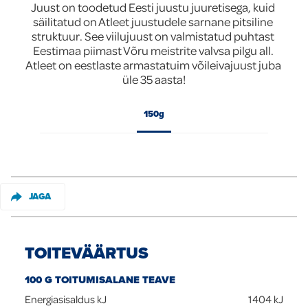
Juust on toodetud Eesti juustu juuretisega, kuid 
säilitatud on Atleet juustudele sarnane pitsiline 
Global
struktuur. See viilujuust on valmistatud puhtast 
Eestimaa piimast Võru meistrite valvsa pilgu all. 
Atleet on eestlaste armastatuim võileivajuust juba 
üle 35 aasta!
150g
JAGA
TOITEVÄÄRTUS
100 G TOITUMISALANE TEAVE
Energiasisaldus kJ
1404
kJ