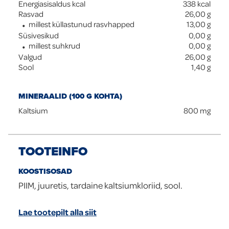
Energiasisaldus kcal
338
kcal
Rasvad
26,00
g
millest küllastunud rasvhapped
13,00
g
Süsivesikud
0,00
g
millest suhkrud
0,00
g
Valgud
26,00
g
Sool
1,40
g
MINERAALID (100 G KOHTA)
Kaltsium
800
mg
TOOTEINFO
KOOSTISOSAD
PIIM, juuretis, tardaine kaltsiumkloriid, sool.
Lae tootepilt alla siit