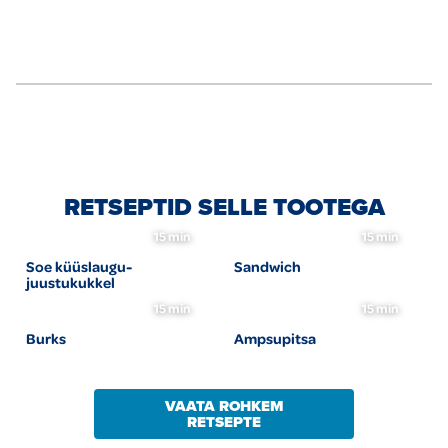
RETSEPTID SELLE TOOTEGA
15 min
15 min
Soe küüslaugu-
Sandwich
juustukukkel
15 min
15 min
Burks
Ampsupitsa
VAATA ROHKEM
RETSEPTE