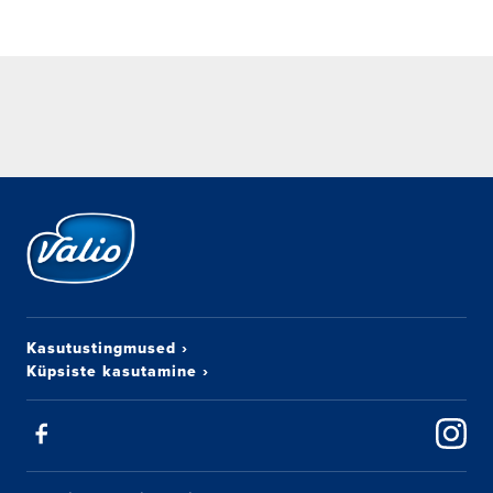
Kasutustingmused
›
Küpsiste kasutamine
›