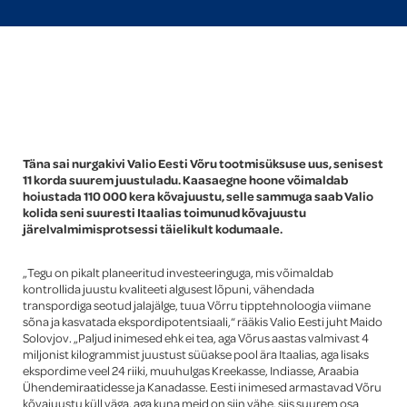
Global
Täna sai nurgakivi Valio Eesti Võru tootmisüksuse uus, senisest
11 korda suurem juustuladu. Kaasaegne hoone võimaldab
hoiustada 110 000 kera kõvajuustu, selle sammuga saab Valio
kolida seni suuresti Itaalias toimunud kõvajuustu
järelvalmimisprotsessi täielikult kodumaale.
„Tegu on pikalt planeeritud investeeringuga, mis võimaldab
kontrollida juustu kvaliteeti algusest lõpuni, vähendada
transpordiga seotud jalajälge, tuua Võrru tipptehnoloogia viimane
sõna ja kasvatada ekspordipotentsiaali,“ rääkis Valio Eesti juht Maido
Solovjov. „Paljud inimesed ehk ei tea, aga Võrus aastas valmivast 4
miljonist kilogrammist juustust süüakse pool ära Itaalias, aga lisaks
ekspordime veel 24 riiki, muuhulgas Kreekasse, Indiasse, Araabia
Ühendemiraatidesse ja Kanadasse. Eesti inimesed armastavad Võru
kõvajuustu küll väga, aga kuna meid on siin vähe, siis suurem osa