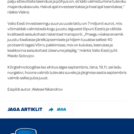
palju ettevõtete laiendusi ja põhjus on, et käib valmistumine tuleviku
majanduskasvuks. Halval ajal investeeritakse ja heal ajal teenitakse,“
rääkis Väärsi.
Valio Eesti investeeringu suurus uude lattu on 7 miljonit eurot, mis
võimaldab valmistada kogu juustu algusest lõpuni Eestis ja vältida
kvaliteedi seisukohast riskantset transporti. „Praegu viiakse enamik
juustu Itaaliasse järelküpsemisele ja hiljem tuuakse sellest 40
protsenti tagasi Võrru pakkimisse, mis on kulukas, keerukas ja
keskkonna seisukohast ülearune jalajälg,“ märkis Valio Eesti juht
Maido Solovjov.
Kõrgtehnoloogilise lao ehitus algas septembris, täna, 19.11, sai ladu
nurgakivi, hoone valmib tulevaks suveks ja järgmise aasta septembris
valmib selles juba juust.
Esipildi autor: Aleksei Nikandrov
JAGA ARTIKLIT
JAGA