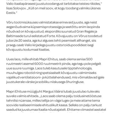
Valio itaaliapärasest juustutoodangust tarbitakse teistes riikides,“
lisas Solovjov. „Küll on meil soov, et kogu toodang valmiks üksnes
Eestis.“
Võru tootmisüksuses valmistatakse erinevaid juuste, aga neist
aeganõudvaima küpsemisprotsessiga ja seetõttu enim laopinda
nõudvad on kõvajuustud, ekspordiks suunatud Gran Regale ja
Baltimaade turul eelistatud Forte. Kõvajuustu on Võrus toodetud
juba üle 20 aasta, aga kui alguses tehti peamiselt allhanget, siis
praegu saab Valio kirjadega juustu osta toidupoodidest isegi
kõvajuustu kodumaal Itaalias.
Uues laos, mille ehitab Mapri Ehitus, saab olema senise 500
ruutmeetri asemel 6000 ruutmeetrit pinda, aga tegu pole pelgalt
uue suure ruumiga. Laos tuleb kasutusele tipptehnoloogia,
muuhulgas robotid ning spetsiaalselt kõvajuustu valmimiseks
vajalikud ventilatsiooni- ja küttelahendused, mis võimaldavad igale
juustukerale värske ja sobiliku niiskusega õhuringluse.
Mapri Ehituse müügijuht Margus Väärsi lubab juustulao tulevaks
suveks valmis ehitada. „Laos saab olema palju toiduainetööstuse
tehnilisi nüansse, milles tellija on väga tugev ja meie aitame tema
soovide realiseerimisele ehituslikult kaasa. Selleks on palju tarkust
saadud ka juustumaa Itaalia nõustajatelt. Ehitame viimastel aastatel