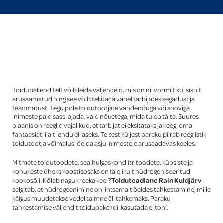
Global
Toidupakenditelt võib leida väljendeid, mis on nii vormilt kui sisult
arusaamatud ning see võib tekitada vahel tarbijates segadust ja
teadmatust. Tegu pole toidutootjate vandenõuga või sooviga
inimeste päid sassi ajada, vaid nõuetega, mida tuleb täita. Suures
plaanis on reeglid vajalikud, et tarbijat ei eksitataks ja keegi oma
fantaasiat liialt lendu ei laseks. Teisest küljest paraku piirab reeglistik
toidutootja võimalusi öelda asju inimestele arusaadavas keeles.
Mitmete toidutoodete, sealhulgas kondiitritoodete, küpsiste ja
kohukeste üheks koostisosaks on täielikult hüdrogeniseeritud
kookosõli. Kõlab nagu kreeka keel?
Toiduteadlane Rain Kuldjärv
selgitab, et hüdrogeenimine on lihtsamalt öeldes tahkestamine, mille
käigus muudetakse vedel taimne õli tahkemaks. Paraku
tahkestamise väljendit toidupakendil kasutada ei tohi.