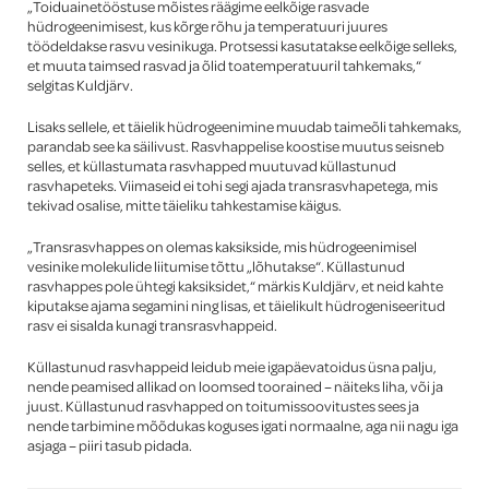
„Toiduainetööstuse mõistes räägime eelkõige rasvade
hüdrogeenimisest, kus kõrge rõhu ja temperatuuri juures
töödeldakse rasvu vesinikuga. Protsessi kasutatakse eelkõige selleks,
et muuta taimsed rasvad ja õlid toatemperatuuril tahkemaks,“
selgitas Kuldjärv.
Lisaks sellele, et täielik hüdrogeenimine muudab taimeõli tahkemaks,
parandab see ka säilivust. Rasvhappelise koostise muutus seisneb
selles, et küllastumata rasvhapped muutuvad küllastunud
rasvhapeteks. Viimaseid ei tohi segi ajada transrasvhapetega, mis
tekivad osalise, mitte täieliku tahkestamise käigus.
„Transrasvhappes on olemas kaksikside, mis hüdrogeenimisel
vesinike molekulide liitumise tõttu „lõhutakse“. Küllastunud
rasvhappes pole ühtegi kaksiksidet,“ märkis Kuldjärv, et neid kahte
kiputakse ajama segamini ning lisas, et täielikult hüdrogeniseeritud
rasv ei sisalda kunagi transrasvhappeid.
Küllastunud rasvhappeid leidub meie igapäevatoidus üsna palju,
nende peamised allikad on loomsed toorained – näiteks liha, või ja
juust. Küllastunud rasvhapped on toitumissoovitustes sees ja
nende tarbimine mõõdukas koguses igati normaalne, aga nii nagu iga
asjaga – piiri tasub pidada.