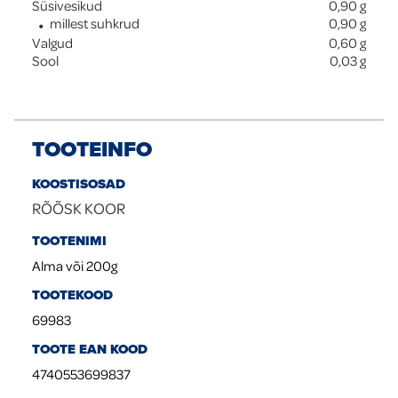
Süsivesikud
0,90
g
millest suhkrud
0,90
g
Valgud
0,60
g
Sool
0,03
g
TOOTEINFO
KOOSTISOSAD
RÕÕSK KOOR
TOOTENIMI
Alma või 200g
TOOTEKOOD
69983
TOOTE EAN KOOD
4740553699837