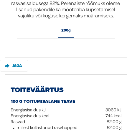
rasvasisaldusega 82%. Perenaiste rõõmuks oleme 
lisanud pakendile ka mõõteriba küpsetamisel 
Global
vajaliku või koguse kergemaks määramiseks.
200g
JAGA
TOITEVÄÄRTUS
100 G TOITUMISALANE TEAVE
Energiasisaldus kJ
3060
kJ
Energiasisaldus kcal
744
kcal
Rasvad
82,00
g
millest küllastunud rasvhapped
52,00
g