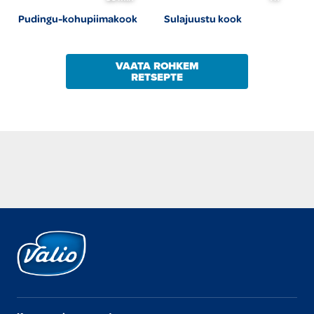
Pudingu-kohupiimakook
Sulajuustu kook
VAATA ROHKEM
RETSEPTE