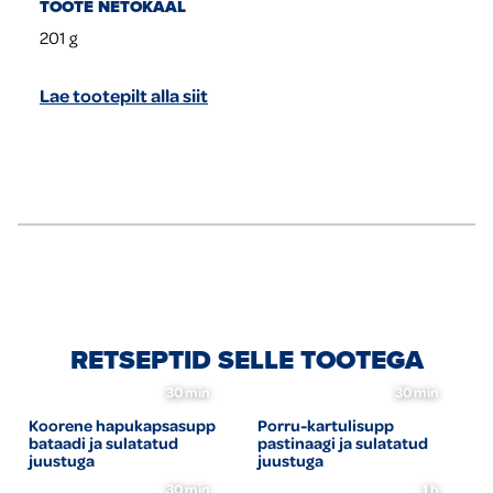
TOOTE NETOKAAL
201
g
Lae tootepilt alla siit
RETSEPTID SELLE TOOTEGA
30 min
30 min
Koorene hapukapsasupp
Porru-kartulisupp
bataadi ja sulatatud
pastinaagi ja sulatatud
juustuga
juustuga
30 min
1 h