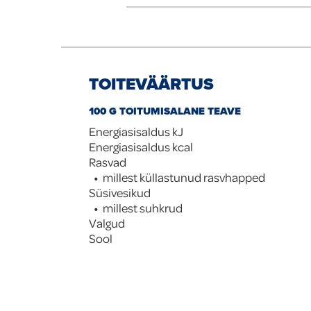
TOITEVÄÄRTUS
100 G TOITUMISALANE TEAVE
Energiasisaldus kJ
Energiasisaldus kcal
Rasvad
millest küllastunud rasvhapped
Süsivesikud
millest suhkrud
Valgud
Sool