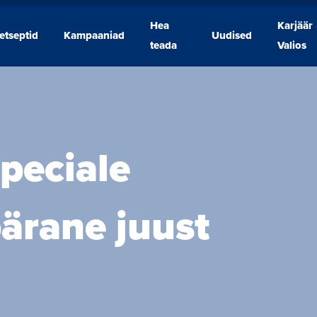
Hea
Karjäär
etseptid
Kampaaniad
Uudised
Retseptid
Kampaaniad
Hea
Uudised
Karjäär
teada
Valios
teada
Valios
Speciale
pärane juust