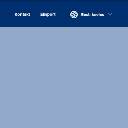
Kontakt
Eksport
Eesti keeles
Kontakt
Eksport
Valio Eesti AS
Laeva Meierei
Valio Eesti AS Võru
Juustutööstus