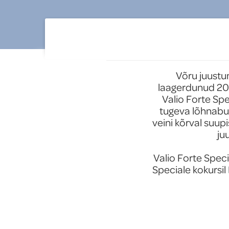
tooted
Uued tooted
Võru juustum
laagerdunud 20 k
Valio Forte Spe
tugeva lõhnabuk
veini kõrval suup
ju
Valio Forte Specia
Speciale kokursil