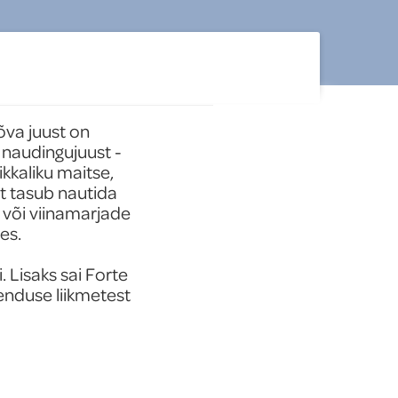
va juust on 
naudingujuust - 
kkaliku maitse, 
t tasub nautida 
 või viinamarjade 
s.

 Lisaks sai Forte 
nduse liikmetest 