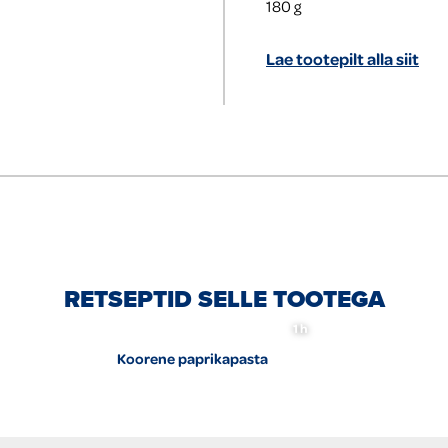
180
g
Lae tootepilt alla siit
RETSEPTID SELLE TOOTEGA
1 h
Koorene paprikapasta