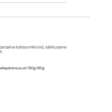
tardaine kaltsiumkloriid, säilitusaine
M.
taaliapärane juust 180g 180g