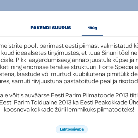
PAKENDI SUURUS
180g
eistrite poolt parimast eesti piimast valmistatud kõ
uud ideaalsetes tingimustes, et tuua Sinuni tõeline 
ciale. Pikk laagerdumisaeg annab juustule küpse ja ri
eti ning eriomase teralise struktuuri. Forte Speciale
istena, laastude või murtud kuubikutena pirnitükkide
ures, samuti riivjuustuna pastatoitude peal ja risotode
le võitis auväärse Eesti Parim Piimatoode 2013 tiitli.
 Eesti Parim Toiduaine 2013 ka Eesti Peakokkade Ühe
koosneva kokkade žürii lemmikuks piimatooteks!
Laktoosivaba