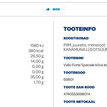
JAGA
TOOTEINFO
KOOSTISOSAD
PIIM, juuretis, meresool, 
1580
kJ
KANAMUNA LÜSOTSÜÜ
380
kcal
26,50
g
TOOTENIMI
14,00
g
Valio Forte Speciale kõva i
0,00
g
0,00
g
TOOTEKOOD
35,00
g
69801
1,70
g
TOOTE EAN KOOD
4740553698014
TOOTE NETOKAAL