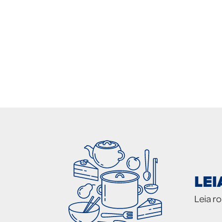
LE
Leia r