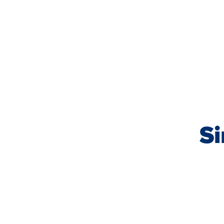
tooted
Uued tooted
Si