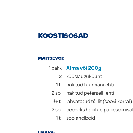
KOOSTISOSAD
MAITSEVÕI:
1
pakk
Alma või 200g
2
küüslauguküünt
1
tl
hakitud tüümianilehti
2
spl
hakitud petersellilehti
½
tl
jahvatatud tšillit (soovi korral)
2
spl
peeneks hakitud päikesekuiva
1
tl
soolahelbeid
LISAKS: