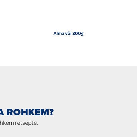
Alma või 200g
IA ROHKEM?
ohkem retsepte.