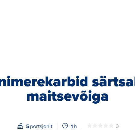
nimerekarbid särts
maitsevõiga
1
h
0
5
portsjonit