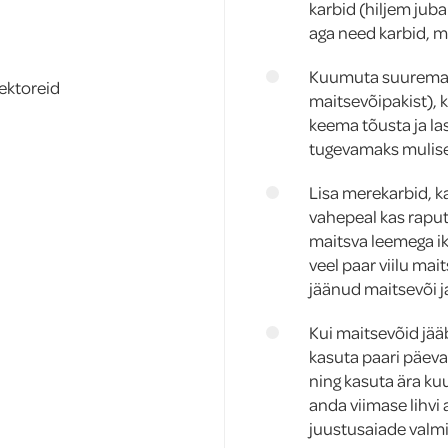
karbid (hiljem jub
aga need karbid, m
Kuumuta suuremas 
sektoreid
maitsevõipakist), k
keema tõusta ja las
tugevamaks mulis
Lisa merekarbid, k
vahepeal kas raputa
maitsva leemega ik
veel paar viilu mait
jäänud maitsevõi ja
Kui maitsevõid jääb
kasuta paari päeva
ning kasuta ära kuu
anda viimase lihvi
juustusaiade valmi