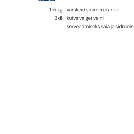
1 ½
kg
värskeid sinimerekarpe
3
dl
kuiva valget veini
serveerimiseks saia ja sidruni