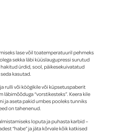
amiseks lase võil toatemperatuuril pehmeks
olega sekka läbi küüslaugupressi surutud
hakitud ürdid, sool, päikesekuivatatud
ui seda kasutad.
a rulli või köögikile või küpsetuspaberit
m läbimõõduga “vorstikesteks”. Keera kile
nni ja aseta pakid umbes pooleks tunniks
need on tahenenud.
lmistamiseks loputa ja puhasta karbid –
dest “habe” ja jäta kõrvale kõik katkised