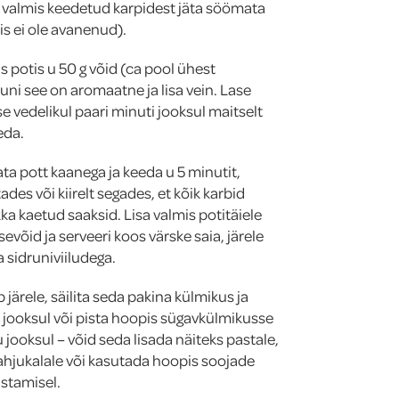
a valmis keedetud karpidest jäta söömata
is ei ole avanenud).
potis u 50 g võid (ca pool ühest
uni see on aromaatne ja lisa vein. Lase
e vedelikul paari minuti jooksul maitselt
eda.
ata pott kaanega ja keeda u 5 minutit,
des või kiirelt segades, et kõik karbid
ka kaetud saaksid. Lisa valmis potitäiele
sevõid ja serveeri koos värske saia, järele
 sidruniviiludega.
 järele, säilita seda pakina külmikus ja
 jooksul või pista hoopis sügavkülmikusse
 jooksul – võid seda lisada näiteks pastale,
 ahjukalale või kasutada hoopis soojade
stamisel.