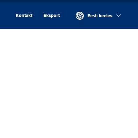
Kontakt
Eksport
Eesti keeles
Kontakt
Eksport
Valio Eesti AS
Laeva Meierei
Valio Eesti AS Võru
Juustutööstus