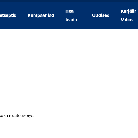
Hea
Karjäär
etseptid
Kampaaniad
Uudised
Retseptid
Kampaaniad
Hea
Uudised
Karjäär
teada
Valios
teada
Valios