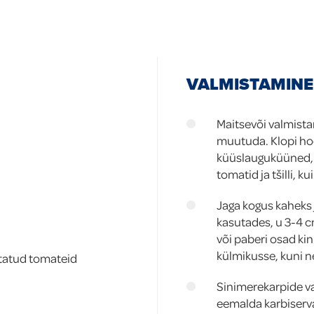
VALMISTAMINE
Maitsevõi valmist
muutuda. Klopi ho
küüslauguküüned, 
tomatid ja tšilli, k
Jaga kogus kaheks j
kasutades, u 3-4 c
või paberi osad ki
külmikusse, kuni 
tatud tomateid
Sinimerekarpide va
eemalda karbiserva