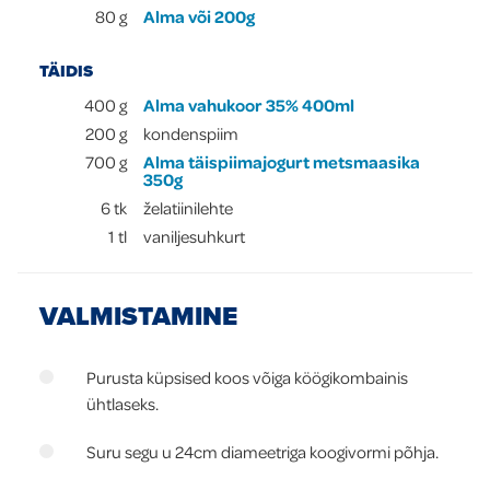
80
g
Alma või 200g
TÄIDIS
400
g
Alma vahukoor 35% 400ml
200
g
kondenspiim
700
g
Alma täispiimajogurt metsmaasika
350g
6
tk
želatiinilehte
1
tl
vaniljesuhkurt
VALMISTAMINE
Purusta küpsised koos võiga köögikombainis
ühtlaseks.
Suru segu u 24cm diameetriga koogivormi põhja.