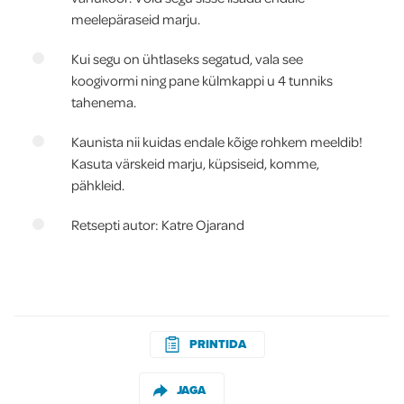
meelepäraseid marju.
Kui segu on ühtlaseks segatud, vala see
koogivormi ning pane külmkappi u 4 tunniks
tahenema.
Kaunista nii kuidas endale kõige rohkem meeldib!
Kasuta värskeid marju, küpsiseid, komme,
pähkleid.
Retsepti autor: Katre Ojarand
PRINTIDA
JAGA