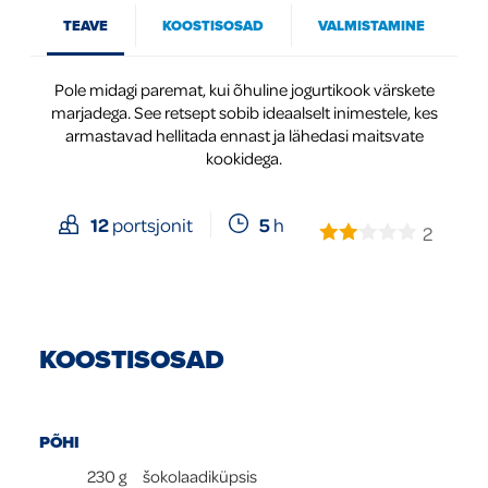
TEAVE
KOOSTISOSAD
VALMISTAMINE
Global
Pole midagi paremat, kui õhuline jogurtikook värskete
marjadega. See retsept sobib ideaalselt inimestele, kes
armastavad hellitada ennast ja lähedasi maitsvate
kookidega.
5
h
12
portsjonit
2
KOOSTISOSAD
PÕHI
230
g
šokolaadiküpsis