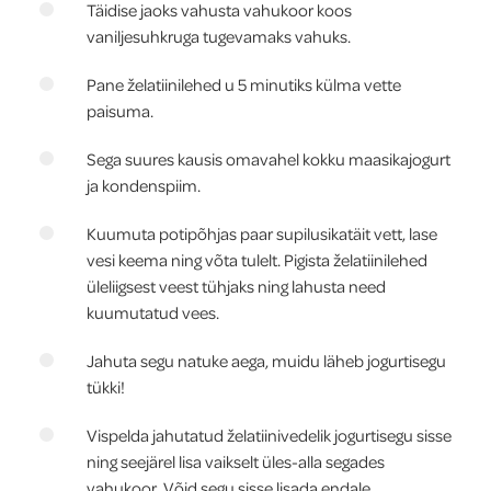
Täidise jaoks vahusta vahukoor koos
vaniljesuhkruga tugevamaks vahuks.
Pane želatiinilehed u 5 minutiks külma vette
paisuma.
Sega suures kausis omavahel kokku maasikajogurt
ja kondenspiim.
Kuumuta potipõhjas paar supilusikatäit vett, lase
vesi keema ning võta tulelt. Pigista želatiinilehed
üleliigsest veest tühjaks ning lahusta need
kuumutatud vees.
Jahuta segu natuke aega, muidu läheb jogurtisegu
tükki!
Vispelda jahutatud želatiinivedelik jogurtisegu sisse
ning seejärel lisa vaikselt üles-alla segades
vahukoor. Võid segu sisse lisada endale