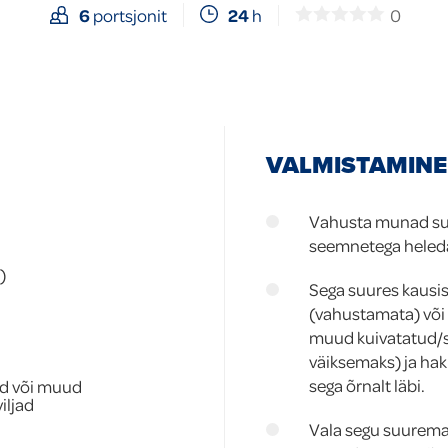
24
h
0
6
portsjonit
VALMISTAMINE
Vahusta munad suhk
seemnetega heled
)
Sega suures kausi
(vahustamata) või 
muud kuivatatud/s
väiksemaks) ja hak
sega õrnalt läbi.
ad või muud
iljad
Vala segu suurema