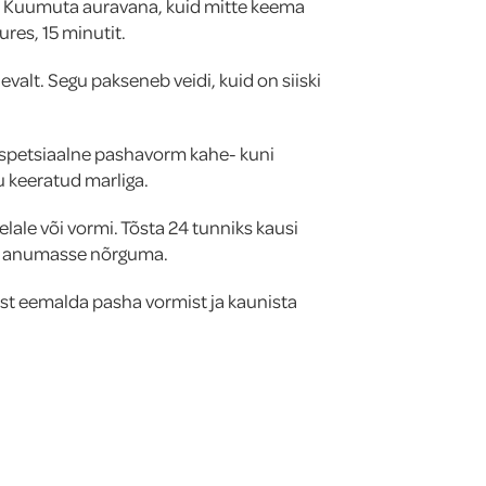
. Kuumuta auravana, kuid mitte keema
ures, 15 minutit.
evalt. Segu pakseneb veidi, kuid on siiski
 spetsiaalne pashavorm kahe- kuni
u keeratud marliga.
lale või vormi. Tõsta 24 tunniks kausi
e anumasse nõrguma.
st eemalda pasha vormist ja kaunista