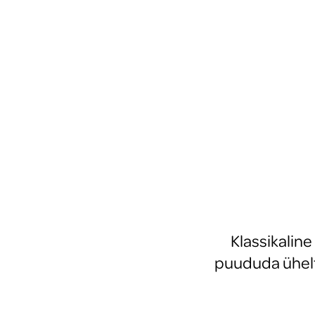
tooted
Uued tooted
Klassikaline
puududa ühelt 