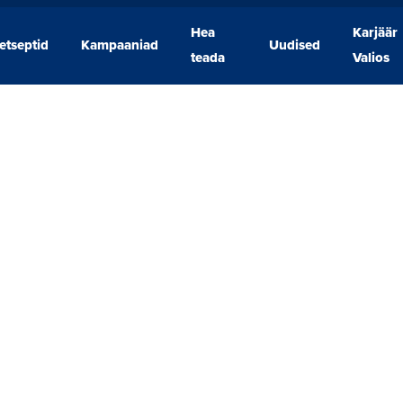
Hea
Karjäär
etseptid
Kampaaniad
Uudised
Retseptid
Kampaaniad
Hea
Uudised
Karjäär
teada
Valios
teada
Valios