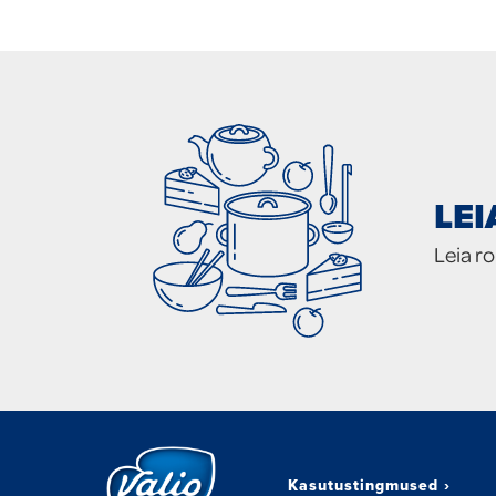
LE
Leia r
Kasutustingmused
›