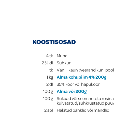
KOOSTISOSAD
4
tk
Muna
2 ½
dl
Suhkur
1
tk
Vanillikaun (veerand kuni pool
1
kg
Alma kohupiim 4% 200g
2
dl
35% koor või hapukoor
100
g
Alma või 200g
100
g
Sukaad või seemneteta rosin
kuivatatud/suhkrustatud puuv
2
spl
Hakitud pähklid või mandlid