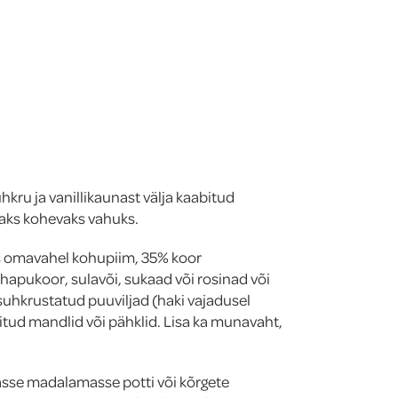
ru ja vanillikaunast välja kaabitud
aks kohevaks vahuks.
s omavahel kohupiim, 35% koor
hapukoor, sulavõi, sukaad või rosinad või
uhkrustatud puuviljad (haki vajadusel
itud mandlid või pähklid. Lisa ka munavaht,
sse madalamasse potti või kõrgete