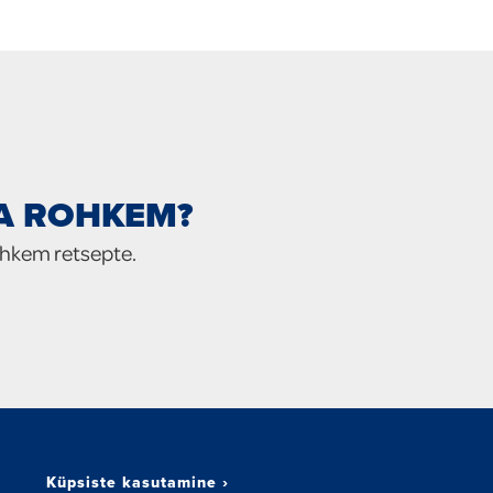
IA ROHKEM?
ohkem retsepte.
Küpsiste kasutamine
›