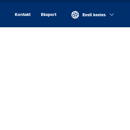
Kontakt
Eksport
Eesti keeles
Kontakt
Eksport
Valio Eesti AS
Laeva Meierei
Valio Eesti AS Võru
Juustutööstus