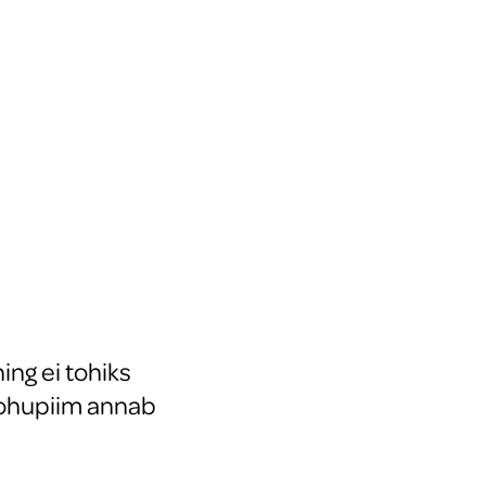
ing ei tohiks
 kohupiim annab