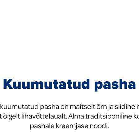
Kuumutatud pasha
 kuumutatud pasha on maitselt õrn ja siidine n
õigelt lihavõttelaualt. Alma traditsiooniline
pashale kreemjase noodi.