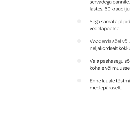
servadega pannile
lastes, 60 kraadi ju
Sega samal ajal pid
vedelapoolne.
Vooderda sõel või
neljakordselt kokk
Vala pashasegu sõe
kohale või muuss
Enne lauale tõstmi
meelepäraselt.