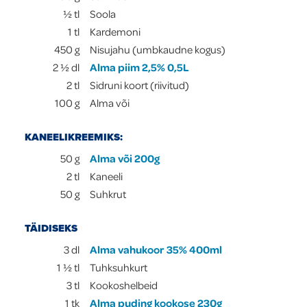
½
tl
Soola
1
tl
Kardemoni
450
g
Nisujahu (umbkaudne kogus)
2 ½
dl
Alma piim 2,5% 0,5L
2
tl
Sidruni koort (riivitud)
100
g
Alma või
KANEELIKREEMIKS:
50
g
Alma või 200g
2
tl
Kaneeli
50
g
Suhkrut
TÄIDISEKS
3
dl
Alma vahukoor 35% 400ml
1 ½
tl
Tuhksuhkurt
3
tl
Kookoshelbeid
1
tk
Alma puding kookose 230g