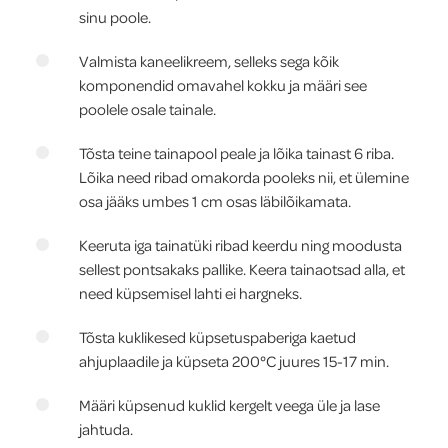
sinu poole.
Valmista kaneelikreem, selleks sega kõik
komponendid omavahel kokku ja määri see
poolele osale tainale.
Tõsta teine tainapool peale ja lõika tainast 6 riba.
Lõika need ribad omakorda pooleks nii, et ülemine
osa jääks umbes 1 cm osas läbilõikamata.
Keeruta iga tainatüki ribad keerdu ning moodusta
sellest pontsakaks pallike. Keera tainaotsad alla, et
need küpsemisel lahti ei hargneks.
Tõsta kuklikesed küpsetuspaberiga kaetud
ahjuplaadile ja küpseta 200°C juures 15-17 min.
Määri küpsenud kuklid kergelt veega üle ja lase
jahtuda.