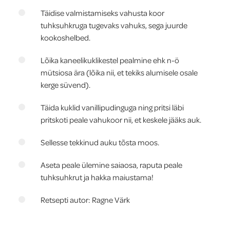
Täidise valmistamiseks vahusta koor
tuhksuhkruga tugevaks vahuks, sega juurde
kookoshelbed.
Lõika kaneelikuklikestel pealmine ehk n-ö
mütsiosa ära (lõika nii, et tekiks alumisele osale
kerge süvend).
Täida kuklid vanillipudinguga ning pritsi läbi
pritskoti peale vahukoor nii, et keskele jääks auk.
Sellesse tekkinud auku tõsta moos.
Aseta peale ülemine saiaosa, raputa peale
tuhksuhkrut ja hakka maiustama!
Retsepti autor: Ragne Värk