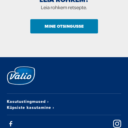
Leia rohkem retsepte.
MINE OTSINGUSSE
Kasutustingmused
›
Küpsiste kasutamine
›