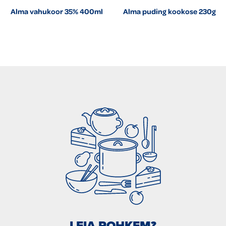
Alma vahukoor 35% 400ml
Alma puding kookose 230g
LEIA ROHKEM?