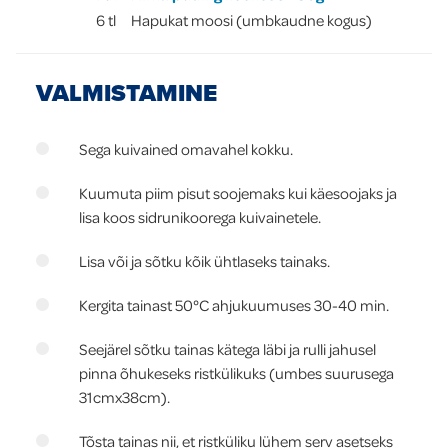
6
tl
Hapukat moosi (umbkaudne kogus)
VALMISTAMINE
Sega kuivained omavahel kokku.
Kuumuta piim pisut soojemaks kui käesoojaks ja
lisa koos sidrunikoorega kuivainetele.
Lisa või ja sõtku kõik ühtlaseks tainaks.
Kergita tainast 50°C ahjukuumuses 30-40 min.
Seejärel sõtku tainas kätega läbi ja rulli jahusel
pinna õhukeseks ristkülikuks (umbes suurusega
31cmx38cm).
Tõsta tainas nii, et ristküliku lühem serv asetseks