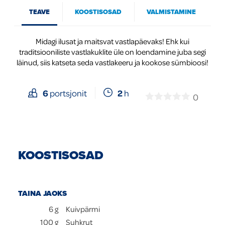
TEAVE
KOOSTISOSAD
VALMISTAMINE
Global
Midagi ilusat ja maitsvat vastlapäevaks! Ehk kui
traditsiooniliste vastlakuklite üle on loendamine juba segi
läinud, siis katseta seda vastlakeeru ja kookose sümbioosi!
2
h
6
portsjonit
0
KOOSTISOSAD
TAINA JAOKS
6
g
Kuivpärmi
100
g
Suhkrut