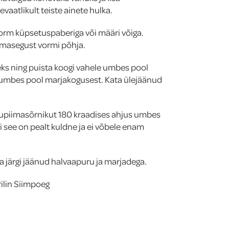
vaatlikult teiste ainete hulka.
rm küpsetuspaberiga või määri võiga.
imasegust vormi põhja.
ks ning puista koogi vahele umbes pool
 umbes pool marjakogusest. Kata ülejäänud
upiimasõrnikut 180 kraadises ahjus umbes
i see on pealt kuldne ja ei võbele enam
ta järgi jäänud halvaapuru ja marjadega.
rilin Siimpoeg