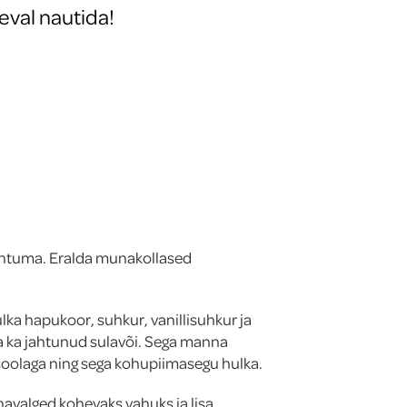
eval nautida!
 jahtuma. Eralda munakollased
ka hapukoor, suhkur, vanillisuhkur ja
a ka jahtunud sulavõi. Sega manna
soolaga ning sega kohupiimasegu hulka.
valged kohevaks vahuks ja lisa