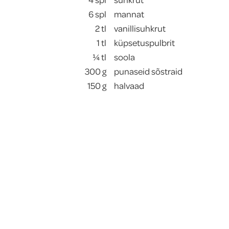
6
spl
mannat
2
tl
vanillisuhkrut
1
tl
küpsetuspulbrit
¼
tl
soola
300
g
punaseid sõstraid
150
g
halvaad