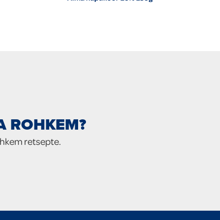
IA ROHKEM?
ohkem retsepte.