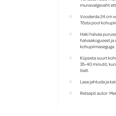
munavalgevaht ette
Vooderda 24 cm vo
Tõsta pool kohupi
Haki halvaa puruse
halvaakogusest ja
kohupiimaseguga.
Küpseta suurt koh
35-40 minutit, kun
liialt.
Lase jahtuda ja ka
Retsepti autor: Me