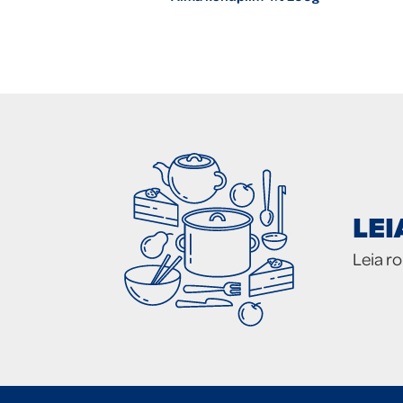
LE
Leia r