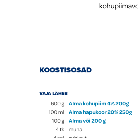
kohupiimavor
KOOSTISOSAD
VAJA LÄHEB
600
g
Alma kohupiim 4% 200g
100
ml
Alma hapukoor 20% 250g
100
g
Alma või 200 g
4
tk
muna
4
spl
suhkrut