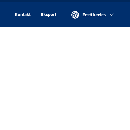
Kontakt
Eksport
Eesti keeles
Kontakt
Eksport
Valio Eesti AS
Laeva Meierei
Valio Eesti AS Võru
Juustutööstus