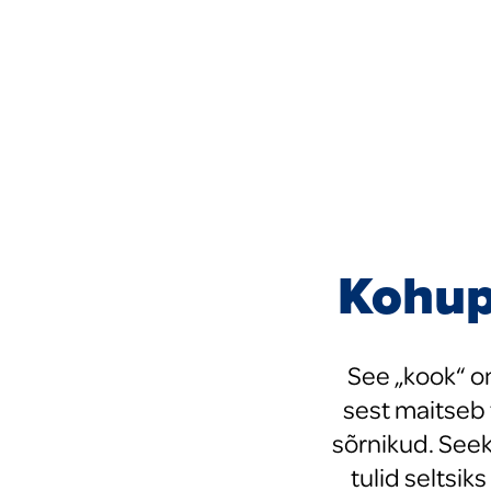
tooted
Uued tooted
Kohup
See „kook“ o
sest maitseb 
sõrnikud. Seek
tulid seltsik