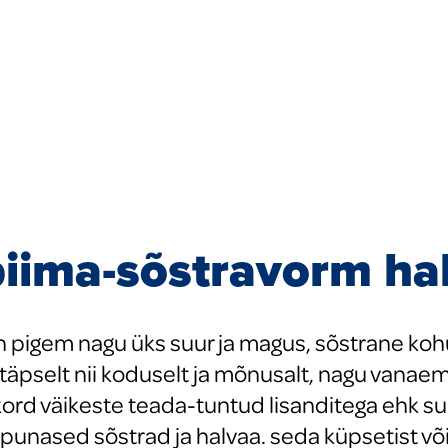
iima-sõstravorm ha
n pigem nagu üks suur ja magus, sõstrane koh
täpselt nii koduselt ja mõnusalt, nagu vana
ord väikeste teada-tuntud lisanditega ehk su
s punased sõstrad ja halvaa. seda küpsetist v