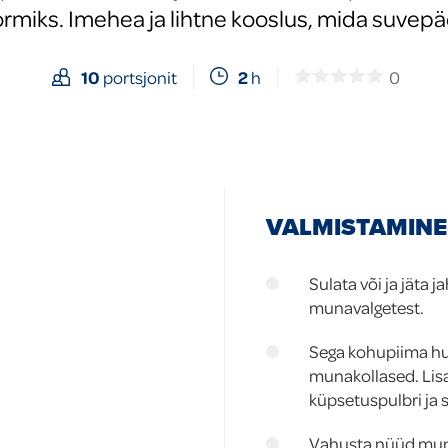
miks. Imehea ja lihtne kooslus, mida suvepä
2
h
0
10
portsjonit
VALMISTAMINE
Sulata või ja jäta
munavalgetest.
Sega kohupiima hul
munakollased. Lis
küpsetuspulbri ja 
Vahusta nüüd muna