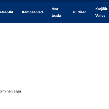
Hea
Karjäär
etseptid
Kampaaniad
Uudised
Retseptid
Kampaaniad
Hea
Uudised
Karjäär
teada
Valios
teada
Valios