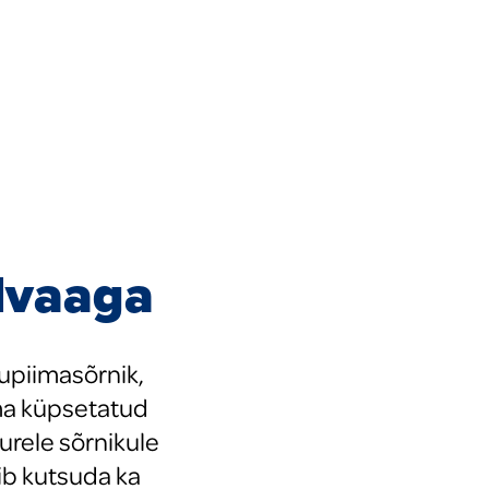
lvaaga
upiimasõrnik,
ema küpsetatud
urele sõrnikule
õib kutsuda ka