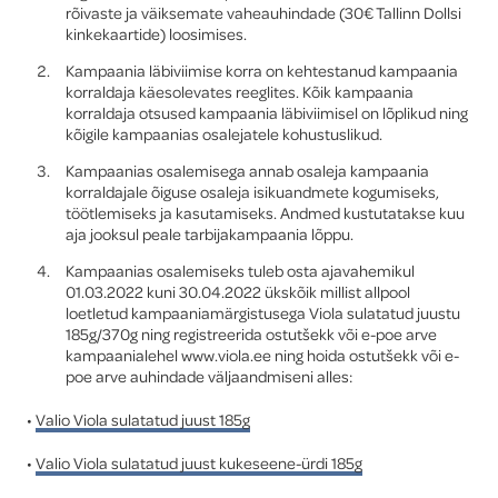
rõivaste ja väiksemate vaheauhindade (30€ Tallinn Dollsi
kinkekaartide) loosimises.
Global
Kampaania läbiviimise korra on kehtestanud kampaania
korraldaja käesolevates reeglites. Kõik kampaania
korraldaja otsused kampaania läbiviimisel on lõplikud ning
kõigile kampaanias osalejatele kohustuslikud.
Kampaanias osalemisega annab osaleja kampaania
korraldajale õiguse osaleja isikuandmete kogumiseks,
töötlemiseks ja kasutamiseks. Andmed kustutatakse kuu
aja jooksul peale tarbijakampaania lõppu.
Kampaanias osalemiseks tuleb osta ajavahemikul
01.03.2022 kuni 30.04.2022 ükskõik millist allpool
loetletud kampaaniamärgistusega Viola sulatatud juustu
185g/370g ning registreerida ostutšekk või e-poe arve
kampaanialehel www.viola.ee ning hoida ostutšekk või e-
poe arve auhindade väljaandmiseni alles:
•
Valio Viola sulatatud juust 185g
•
Valio Viola sulatatud juust kukeseene-ürdi 185g