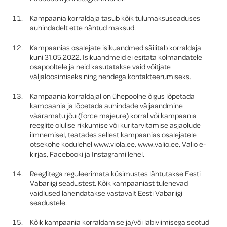
Kampaania korraldaja tasub kõik tulumaksuseaduses
auhindadelt ette nähtud maksud.
Kampaanias osalejate isikuandmed säilitab korraldaja
kuni 31.05.2022. Isikuandmeid ei esitata kolmandatele
osapooltele ja neid kasutatakse vaid võitjate
väljaloosimiseks ning nendega kontakteerumiseks.
Kampaania korraldajal on ühepoolne õigus lõpetada
kampaania ja lõpetada auhindade väljaandmine
vääramatu jõu (force majeure) korral või kampaania
reeglite olulise rikkumise või kuritarvitamise asjaolude
ilmnemisel, teatades sellest kampaanias osalejatele
otsekohe kodulehel www.viola.ee, www.valio.ee, Valio e-
kirjas, Facebooki ja Instagrami lehel.
Reeglitega reguleerimata küsimustes lähtutakse Eesti
Vabariigi seadustest. Kõik kampaaniast tulenevad
vaidlused lahendatakse vastavalt Eesti Vabariigi
seadustele.
Kõik kampaania korraldamise ja/või läbiviimisega seotud