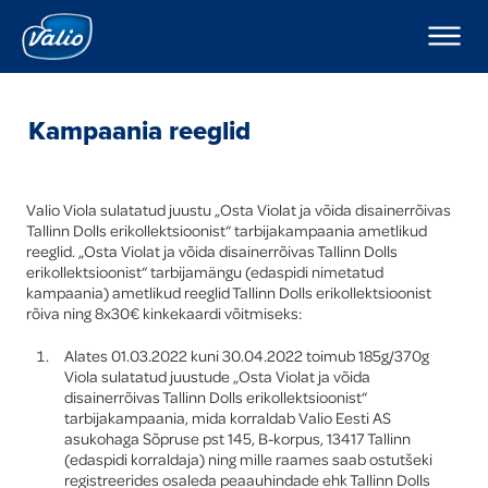
Tooted
Piimad
Ettevõttest
Jogurtid
Valio Eesti tutvustus
Pudingud ja moussed
Retseptid
Kampaania reeglid
Keefirid
Kampaaniad
Hapukoored
Koored
Hea teada
Valio Viola sulatatud juustu „Osta Violat ja võida disainerrõivas
Kohupiimad
Tallinn Dolls erikollektsioonist“ tarbijakampaania ametlikud
Kohukesed
reeglid. „Osta Violat ja võida disainerrõivas Tallinn Dolls
Uudised
erikollektsioonist“ tarbijamängu (edaspidi nimetatud
Dipikastmed
kampaania) ametlikud reeglid Tallinn Dolls erikollektsioonist
Karjäär Valios
Kodujuustud
rõiva ning 8x30€ kinkekaardi võitmiseks:
Juustud
Kontakt
Alates 01.03.2022 kuni 30.04.2022 toimub 185g/370g
Võid
Viola sulatatud juustude „Osta Violat ja võida
Valio Eesti AS Laeva Meierei
Foodservice
Eksport
disainerrõivas Tallinn Dolls erikollektsioonist“
Valio Eesti AS Võru Juustutööstus
Laktoosivabad tooted
tarbijakampaania, mida korraldab Valio Eesti AS
Uued tooted
asukohaga Sõpruse pst 145, B-korpus, 13417 Tallinn
Eesti keeles
(edaspidi korraldaja) ning mille raames saab ostutšeki
registreerides osaleda peaauhindade ehk Tallinn Dolls