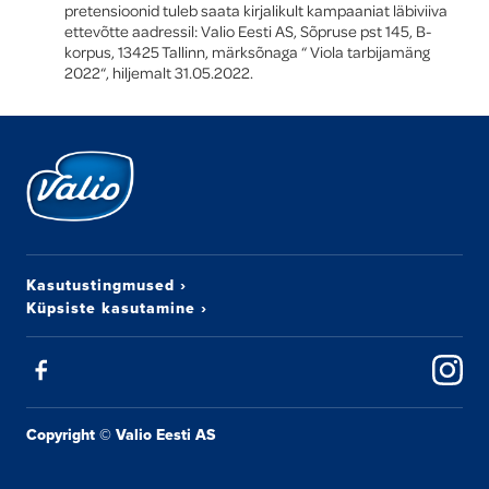
pretensioonid tuleb saata kirjalikult kampaaniat läbiviiva
ettevõtte aadressil: Valio Eesti AS, Sõpruse pst 145, B-
korpus, 13425 Tallinn, märksõnaga “ Viola tarbijamäng
2022“, hiljemalt 31.05.2022.
Kasutustingmused
›
Küpsiste kasutamine
›
Copyright © Valio Eesti AS