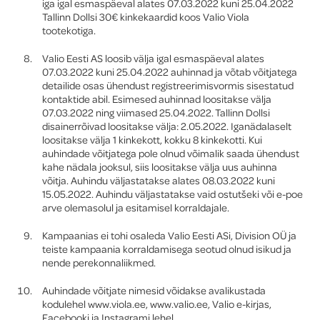
iga igal esmaspäeval alates 07.03.2022 kuni 25.04.2022
Tallinn Dollsi 30€ kinkekaardid koos Valio Viola
tootekotiga.
Valio Eesti AS loosib välja igal esmaspäeval alates
07.03.2022 kuni 25.04.2022 auhinnad ja võtab võitjatega
detailide osas ühendust registreerimisvormis sisestatud
kontaktide abil. Esimesed auhinnad loositakse välja
07.03.2022 ning viimased 25.04.2022. Tallinn Dollsi
disainerrõivad loositakse välja: 2.05.2022. Iganädalaselt
loositakse välja 1 kinkekott, kokku 8 kinkekotti. Kui
auhindade võitjatega pole olnud võimalik saada ühendust
kahe nädala jooksul, siis loositakse välja uus auhinna
võitja. Auhindu väljastatakse alates 08.03.2022 kuni
15.05.2022. Auhindu väljastatakse vaid ostutšeki või e-poe
arve olemasolul ja esitamisel korraldajale.
Kampaanias ei tohi osaleda Valio Eesti ASi, Division OÜ ja
teiste kampaania korraldamisega seotud olnud isikud ja
nende perekonnaliikmed.
Auhindade võitjate nimesid võidakse avalikustada
kodulehel www.viola.ee, www.valio.ee, Valio e-kirjas,
Facebooki ja Instagrami lehel.