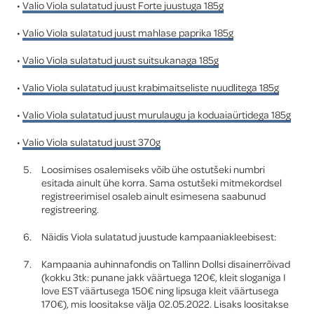
•
Valio Viola sulatatud juust Forte juustuga 185g
•
Valio Viola sulatatud juust mahlase paprika 185g
•
Valio Viola sulatatud juust suitsukanaga 185g
•
Valio Viola sulatatud juust krabimaitseliste nuudlitega 185g
•
Valio Viola sulatatud juust murulaugu ja koduaiaürtidega 185g
•
Valio Viola sulatatud juust 370g
Loosimises osalemiseks võib ühe ostutšeki numbri
esitada ainult ühe korra. Sama ostutšeki mitmekordsel
registreerimisel osaleb ainult esimesena saabunud
registreering.
Näidis Viola sulatatud juustude kampaaniakleebisest:
Kampaania auhinnafondis on Tallinn Dollsi disainerrõivad
(kokku 3tk: punane jakk väärtuega 120€, kleit sloganiga I
love EST väärtusega 150€ ning lipsuga kleit väärtusega
170€), mis loositakse välja 02.05.2022. Lisaks loositakse