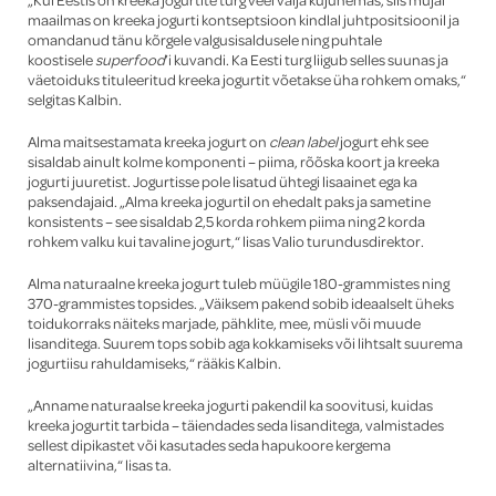
maailmas on kreeka jogurti kontseptsioon kindlal juhtpositsioonil ja
omandanud tänu kõrgele valgusisaldusele ning puhtale
koostisele
superfood
’i kuvandi. Ka Eesti turg liigub selles suunas ja
väetoiduks tituleeritud kreeka jogurtit võetakse üha rohkem omaks,“
selgitas Kalbin.
Alma maitsestamata kreeka jogurt on
clean label
jogurt ehk see
sisaldab ainult kolme komponenti – piima, rõõska koort ja kreeka
jogurti juuretist. Jogurtisse pole lisatud ühtegi lisaainet ega ka
paksendajaid. „Alma kreeka jogurtil on ehedalt paks ja sametine
konsistents – see sisaldab 2,5 korda rohkem piima ning 2 korda
rohkem valku kui tavaline jogurt,“ lisas Valio turundusdirektor.
Alma naturaalne kreeka jogurt tuleb müügile 180-grammistes ning
370-grammistes topsides. „Väiksem pakend sobib ideaalselt üheks
toidukorraks näiteks marjade, pähklite, mee, müsli või muude
lisanditega. Suurem tops sobib aga kokkamiseks või lihtsalt suurema
jogurtiisu rahuldamiseks,“ rääkis Kalbin.
„Anname naturaalse kreeka jogurti pakendil ka soovitusi, kuidas
kreeka jogurtit tarbida – täiendades seda lisanditega, valmistades
sellest dipikastet või kasutades seda hapukoore kergema
alternatiivina,“ lisas ta.