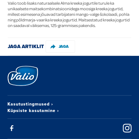
Valio toob lisaks naturaalsele Alma kreeka jogurtile turule ka
unikaalsete maitsekombinatsioonidega moosiga kreeka jogurtid,
millest esimesena jõuavad tarbijateni mango-valge šokolaadi, pohla
ning põldmarja-vaarika kreeka jogurtid. Maitsestatud kreeka jogurtid
on saadaval väiksemas, 125-grammises pakendis.
JAGA ARTIKLIT
JAGA
Kasutustingmused
›
Küpsiste kasutamine
›