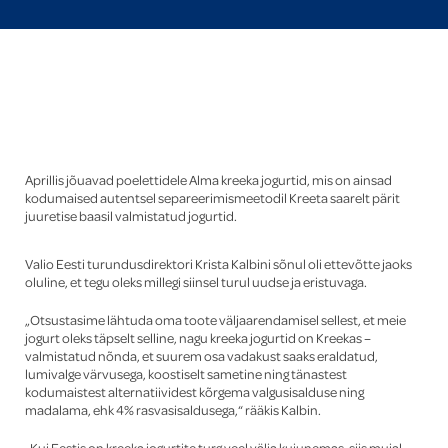
Global
Aprillis jõuavad poelettidele Alma kreeka jogurtid, mis on ainsad
kodumaised autentsel separeerimismeetodil Kreeta saarelt pärit
juuretise baasil valmistatud jogurtid.
Valio Eesti turundusdirektori Krista Kalbini sõnul oli ettevõtte jaoks
oluline, et tegu oleks millegi siinsel turul uudse ja eristuvaga.
„Otsustasime lähtuda oma toote väljaarendamisel sellest, et meie
jogurt oleks täpselt selline, nagu kreeka jogurtid on Kreekas –
valmistatud nõnda, et suurem osa vadakust saaks eraldatud,
lumivalge värvusega, koostiselt sametine ning tänastest
kodumaistest alternatiividest kõrgema valgusisalduse ning
madalama, ehk 4% rasvasisaldusega,“ rääkis Kalbin.
„Kui Eestis on kreeka jogurtite turg veel välja kujunemas, siis mujal