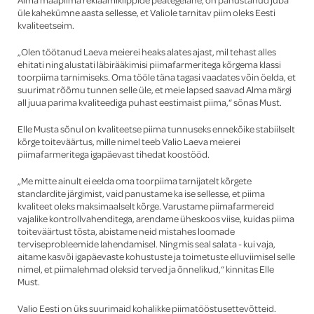
üle kahekümne aasta sellesse, et Valiole tarnitav piim oleks Eesti
kvaliteetseim.
„Olen töötanud Laeva meierei heaks alates ajast, mil tehast alles
ehitati ning alustati läbirääkimisi piimafarmeritega kõrgema klassi
toorpiima tarnimiseks. Oma tööle täna tagasi vaadates võin öelda, et
suurimat rõõmu tunnen selle üle, et meie lapsed saavad Alma märgi
all juua parima kvaliteediga puhast eestimaist piima,“ sõnas Must.
Elle Musta sõnul on kvaliteetse piima tunnuseks ennekõike stabiilselt
kõrge toiteväärtus, mille nimel teeb Valio Laeva meierei
piimafarmeritega igapäevast tihedat koostööd.
„Me mitte ainult ei eelda oma toorpiima tarnijatelt kõrgete
standardite järgimist, vaid panustame ka ise sellesse, et piima
kvaliteet oleks maksimaalselt kõrge. Varustame piimafarmereid
vajalike kontrollvahenditega, arendame üheskoos viise, kuidas piima
toiteväärtust tõsta, abistame neid mistahes loomade
terviseprobleemide lahendamisel. Ning mis seal salata - kui vaja,
aitame kasvõi igapäevaste kohustuste ja toimetuste elluviimisel selle
nimel, et piimalehmad oleksid
terved ja õnnelikud,“ kinnitas Elle
Must.
Valio Eesti on üks suurimaid kohalikke piimatööstusettevõtteid.