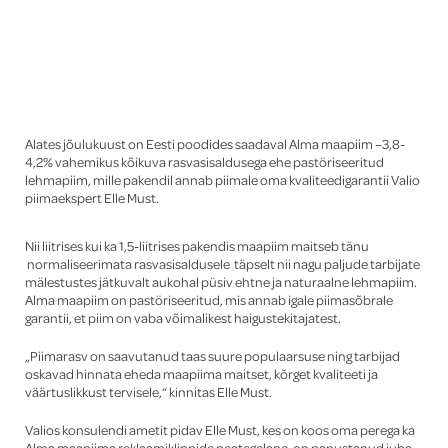
Global
Alates jõulukuust on Eesti poodides saadaval Alma maapiim –3,8-
4,2% vahemikus kõikuva rasvasisaldusega ehe pastöriseeritud
lehmapiim, mille pakendil annab piimale oma kvaliteedigarantii Valio
piimaekspert Elle Must.
Nii liitrises kui ka 1,5-liitrises pakendis maapiim maitseb tänu
normaliseerimata rasvasisaldusele täpselt nii nagu paljude tarbijate
mälestustes jätkuvalt aukohal püsiv ehtne ja naturaalne lehmapiim.
Alma maapiim on pastöriseeritud, mis annab igale piimasõbrale
garantii, et piim on vaba võimalikest haigustekitajatest.
„Piimarasv on saavutanud taas suure populaarsuse ning tarbijad
oskavad hinnata eheda maapiima maitset, kõrget kvaliteeti ja
väärtuslikkust tervisele,“ kinnitas Elle Must.
Valios konsulendi ametit pidav Elle Must, kes on koos oma perega ka
Alma maapiima reklaamiklippide peategelane, on panustanud juba