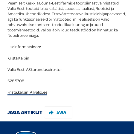
Peamiselt Kesk- ja Lõuna-Eesti farmide toorpiimast valmistatud
Valio Eesti tooteid leiab ka Lätist, Leedust, Itaaliast, Rootsist ja
Ameerika Ühendriikidest. Ettevõtte tootevalikust leiab igapäevaseid,
aga ka funktsionaalseid piimatooteid, mille aluseks on Valio
rahvusvahelise kontserni teaduslikud uuringud ja uued
tootmismeetodid. Valios läbi viidud teadustööd on hinnatud ka
Nobeli preemiaga.
Lisainformatsioon:
Krista Kalbin
Valio Eesti AS turundusdirektor
628 5708
krista.kalbin[A]valio.ee
JAGA ARTIKLIT
JAGA