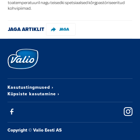
toatemperatuuril nagu teisedki spetsiaalsed kõrgpastöriseeritud
kohvipiimad.
JAGA ARTIKLIT
JAGA
Kasutustingmused
›
Küpsiste kasutamine
›
Copyright © Valio Eesti AS