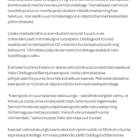
kombineerib neid erinevate piimatoodetega. Taimebaasil valminud
toodete puhul on nende jaoks olulisim rikkalik maitse ning hea
tekstuur, mis saidki uue tootekategooria väljatöötamisel keskseteks
põhimõteteks.
Lisaks maitsele lähtus arendustiim soovist tuua turule
toiteväärtuselt mitmekülgne tootepere. Oddlygood tooted
sisaldavad nii taimepõhist D2-vitamiini kui ka lisatud joodi ning
kaltsiumit. Võrreldes paljude sarnaste toodetega sisaldub neis
topeltkogus valku.
Esimese tootena Eestis on alates oktoobrikuust poelettidel saadaval
Valio Oddlygood Barista kaerajook, mida valmistatakse
põhjanaabrite juures Soomes kohalikust kaerast. Mahedamaitseline
kaerajook on töötatud välja koostöös kohvipiimaekspertidega.
“Kaerajook on suurepärase tekstuuriga – see läheb kergesti vahtu, ei
kihistu ja sobib oma omadustelt hästi
latte
-kunsti tegemiseks.
Samuti hindavad asjatundjad kaerajooki selle naturaalse ning
mittemagusa maitse poolest, mis kohvile omaseid noote
võimendab,” iseloomustas Valio esindaja uut toodet.
Kaerast valmistatud gluteenivaba kohvipiim sobib nii filtrikohvi kui ka
espressojookidega. Kinnises pakendis säilib Oddlygood Barista ka