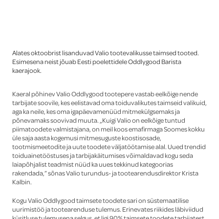
Global
Alates oktoobrist lisanduvad Valio tootevalikusse taimsed tooted.
Esimesena neist jõuab Eesti poelettidele Oddlygood Barista
kaerajook.
Kaeral põhinev Valio Oddlygood tootepere vastab eelkõige nende
tarbijate soovile, kes eelistavad oma toiduvalikutes taimseid valikuid,
aga ka neile, kes oma igapäevamenüüd mitmekülgsemaks ja
põnevamaks soovivad muuta. „Kuigi Valio on eelkõige tuntud
piimatoodete valmistajana, on meil koos emafirmaga Soomes kokku
üle saja aasta kogemusi mitmesuguste koostisosade,
tootmismeetodite ja uute toodete väljatöötamise alal. Uued trendid
toiduainetööstuses ja tarbijakäitumises võimaldavad kogu seda
laiapõhjalist teadmist nüüd ka uues tekkinud kategoorias
rakendada,” sõnas Valio turundus- ja tootearendusdirektor Krista
Kalbin.
Kogu Valio Oddlygood taimsete toodete sari on süstemaatilise
uurimistöö ja tootearenduse tulemus. Erinevates riikides läbiviidud
küsitluse tulemusena selgus, et ligi 90% taimsete toodete tarbijatest