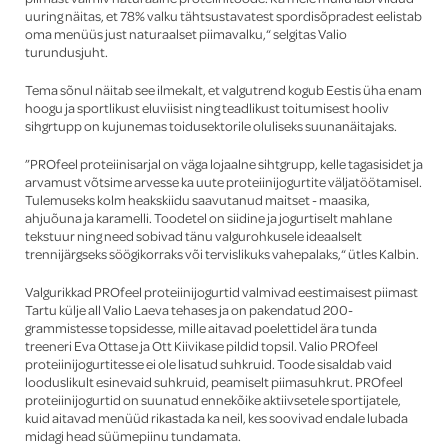
uuring näitas, et 78% valku tähtsustavatest spordisõpradest eelistab
oma menüüs just naturaalset piimavalku,“ selgitas Valio
turundusjuht.
Tema sõnul näitab see ilmekalt, et valgutrend kogub Eestis üha enam
hoogu ja sportlikust eluviisist ning teadlikust toitumisest hooliv
sihgrtupp on kujunemas toidusektorile oluliseks suunanäitajaks.
”PROfeel proteiinisarjal on väga lojaalne sihtgrupp, kelle tagasisidet ja
arvamust võtsime arvesse ka uute proteiinijogurtite väljatöötamisel.
Tulemuseks kolm heakskiidu saavutanud maitset - maasika,
ahjuõuna ja karamelli. Toodetel on siidine ja jogurtiselt mahlane
tekstuur ning need sobivad tänu valgurohkusele ideaalselt
trennijärgseks söögikorraks või tervislikuks vahepalaks,“ ütles Kalbin.
Valgurikkad PROfeel proteiinijogurtid valmivad eestimaisest piimast
Tartu külje all Valio Laeva tehases ja on pakendatud 200-
grammistesse topsidesse, mille aitavad poelettidel ära tunda
treeneri Eva Ottase ja Ott Kiivikase pildid topsil. Valio PROfeel
proteiinijogurtitesse ei ole lisatud suhkruid. Toode sisaldab vaid
looduslikult esinevaid suhkruid, peamiselt piimasuhkrut. PROfeel
proteiinijogurtid on suunatud ennekõike aktiivsetele sportijatele,
kuid aitavad menüüd rikastada ka neil, kes soovivad endale lubada
midagi head süümepiinu tundamata.