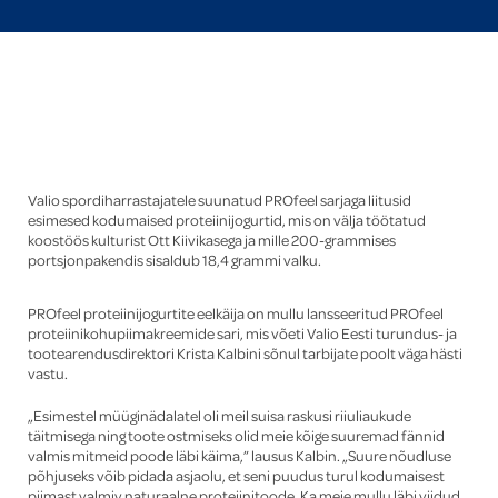
Global
Valio spordiharrastajatele suunatud PROfeel sarjaga liitusid
esimesed kodumaised proteiinijogurtid, mis on välja töötatud
koostöös kulturist Ott Kiivikasega ja mille 200-grammises
portsjonpakendis sisaldub 18,4 grammi valku.
PROfeel proteiinijogurtite eelkäija on mullu lansseeritud PROfeel
proteiinikohupiimakreemide sari, mis võeti Valio Eesti turundus- ja
tootearendusdirektori Krista Kalbini sõnul tarbijate poolt väga hästi
vastu.
„Esimestel müüginädalatel oli meil suisa raskusi riiuliaukude
täitmisega ning toote ostmiseks olid meie kõige suuremad fännid
valmis mitmeid poode läbi käima,” lausus Kalbin. „Suure nõudluse
põhjuseks võib pidada asjaolu, et seni puudus turul kodumaisest
piimast valmiv naturaalne proteiinitoode. Ka meie mullu läbi viidud