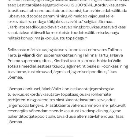
saab Eesti tarbijatele jagatud kokku 15 000 tükki. „Korduvkasutatav
topsikaas aitab ennetada toiduraiskamist, kuna võimaldab säilitada
juba avatud toodet paremini ning võimaldab vajadusel selle
lekkevabalt ka endaga kõikjale kaasa võtta,“ selgitas Jõemaa.
„Tarbijate teadlikkus pidevalt kasvab ning korduvkasutatavaid kaasi
kasutatakse aktiivselt ka meie teiste toodete säilitamiseks, nagu
näiteks kohupiima ja kodujuustu topsidega .“
Selle aasta märtsikuus jagatakse silikoonkaasi erinevates Tallinna,
Tartu ja Viljandi Rimi supermarketites ning Tallinna, Tartu ja Narva
Prisma supermarketites. „Kindlasti tasub silm peal hoida ka Valio
sotsiaalmeedial, sest sealtkaudu jagame tihtipeale silikoonkaasi ning
teavitame, kus toimuvad järgmised jagamised poodides,“ lisas
Jõemaa.
Jõemaa kinnitusel jätkab Valio kindlasti kaante jagamisega ka
tulevikus, et korduvkasutatav topsikaas jõuaks rohkemate
tarbijateni ning pakendites plastikkaante kasutamise vajadus
järgemööda langeks. „Plastikkaante vähendamine on meil jätkuvalt
eesmärgiks: vähendame nende kasutust ka edaspidi ning jälgime
pakenditootjate poolt pakutavaid uusi alternatiivlahendusi,“ lisas
Jõemaa.