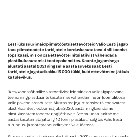
Global
Eesti üks suurimaid piimatööstusettevõtteid Valio Eesti jagab
taas piimatoodete tarbijatele korduvkasutatavaid silikoonist
topsikaasi, mis on osa ettevõtte initsiatiivist vähendada
plastiku kasutamist tootepakendites. Kaante jagamisega
alustati aastal 2021 ning selle aasta suveks saab Eesti
tarbijatele jagatud kokku 15 000 tükki, kuid ettevõtmine jätkub
ka tulevikus.
“Keskkonnasõbralike alternatiivide leidmine on Valios igapäevane
teema ning plastkaante kasutamise vähendamine on loomulik osa
Valio pakendiarendusest. Alustasime jogurtitopside täiendavatest
plastikkaantest loobumist juba 2020. aastal ning laiendame
plastikkaanteta toodete ringi jätkuvalt. See muudatus aitab meil
aastas kasutamata jätta ligi 10 tonni plastikut,“ selgitas Valio Eesti
turundus- ja tootearendusdirektor Nele Jõemaa.
Silikoonkaante jagamisega alustati aastal 2021 ning selle aasta suveks