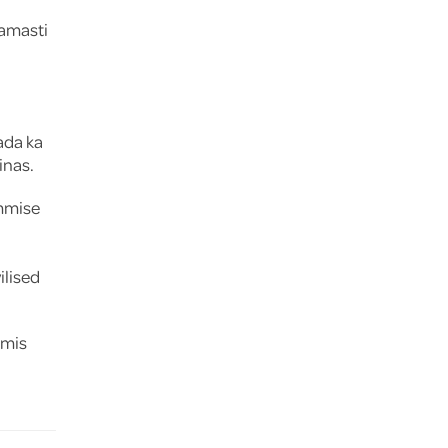
namasti
ada ka
inas.
mmise
.
ilised
 mis