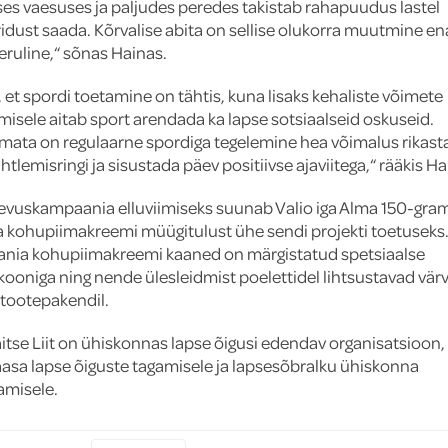
ses vaesuses ja paljudes peredes takistab rahapuudus lastel
idust saada. Kõrvalise abita on sellise olukorra muutmine e
eruline,“ sõnas Hainas.
s, et spordi toetamine on tähtis, kuna lisaks kehaliste võimete
isele aitab sport arendada ka lapse sotsiaalseid oskuseid.
mata on regulaarne spordiga tegelemine hea võimalus rikast
htlemisringi ja sisustada päev positiivse ajaviitega,“ rääkis Ha
vuskampaania elluviimiseks suunab Valio iga Alma 150-gra
ga kohupiimakreemi müügitulust ühe sendi projekti toetuseks
nia kohupiimakreemi kaaned on märgistatud spetsiaalse
kooniga ning nende ülesleidmist poelettidel lihtsustavad värv
d tootepakendil.
itse Liit on ühiskonnas lapse õigusi edendav organisatsioon,
aasa lapse õiguste tagamisele ja lapsesõbralku ühiskonna
amisele.