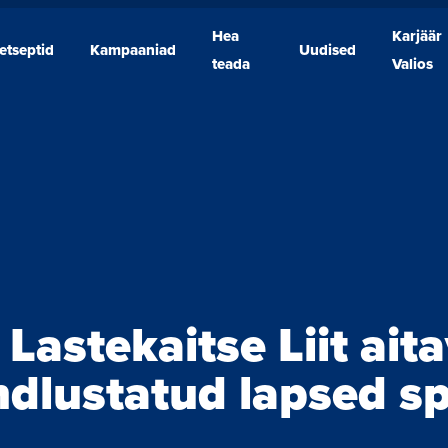
Hea
Karjäär
etseptid
Kampaaniad
Uudised
Retseptid
Kampaaniad
Hea
Uudised
Karjäär
teada
Valios
teada
Valios
a Lastekaitse Liit ait
ndlustatud lapsed s