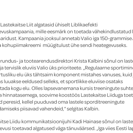
 Lastekaitse Liit algatasid ühiselt Liblikaefekti
vuskampaania, mille eesmärk on toetada vähekindlustatud 
aridust. Kampaania jooksul annetab Valio iga 150-grammise
ga kohupiimakreemi müügitulust ühe sendi heategevuseks.
urundus- ja tootearendusdirektori Krista Kalbini sõnul on last
ja tervislik eluviis Valio üks prioriteete. „Regulaarne sportimi
rtusliku elu üks tähtsaim komponent mistahes vanuses, kuid 
s luuakse eeldused selleks, et sportlikke eluviise osataks
tada kogu elu. Olles lapsevanemana kursis treeningute suhtel
 hinnatasemega, soovime koostöös Lastekaitse Liiduga toe
id peresid, kellel puuduvad oma lastele sporditreeningute
amiseks piisavad vahendeid,“ selgitas Kalbin.
itse Liidu kommunikatsioonijuhi Kadi Hainase sõnul on laste
evusi toetavad algatused väga tänuväärsed. „Iga viies Eesti la