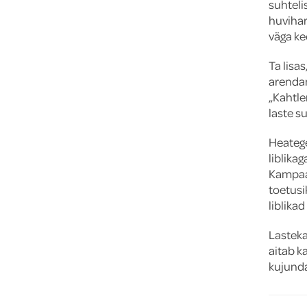
suhteli
huvihar
väga ke
Ta lisa
arendam
„Kahtle
laste su
Heatege
liblika
Kampaa
toetusi
liblika
Lasteka
aitab k
kujund