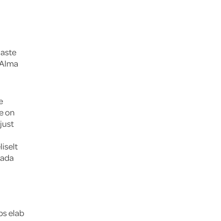
laste
 Alma
e
ne on
just
iselt
tada
ps elab