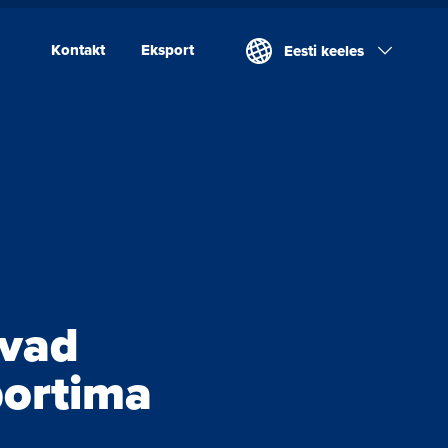
Kontakt
Eksport
Eesti keeles
Kontakt
Eksport
Valio Eesti AS
Laeva Meierei
Valio Eesti AS Võru
Juustutööstus
avad
portima