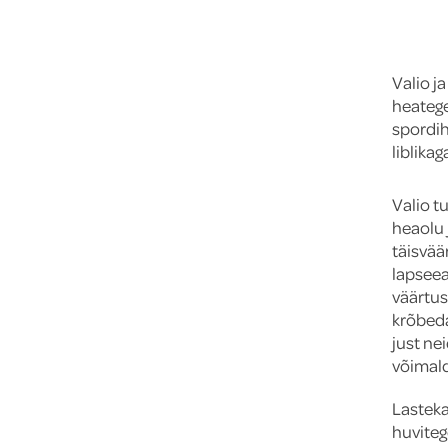
Valio ja
heatege
spordih
liblika
Valio t
heaolu 
täisvää
lapseea
väärtus
krõbeda
just ne
võimald
Lasteka
huviteg