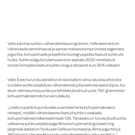
Global
Valio käivitas suhkru vähendamise programmi, mille eesmärk on
vähendada sammhaaval ja samas maitses kompromisse tegemata
jogurtite, kohupiimade ja keefirite tootegruppides lisatud suhkrute
hulka. Suhkrutalgute tulemusena on aastaks 2020 nimetatud
tooterühmades lisatud suhkru kogus tänasest kuni 30% väiksem.
Valio Eesti turundusdirektori Krista Kalbini sõnul alustas ettevõte
toodete suhkrusisalduse vähendamist juba eelmise aasta lõpus, kui
asuti valmistuma juunikuus lettidele jõudnud uute, 150-grammiste
kohupiimakreemide turule tulekuks.
„Lisaks topside kujundusele uuendasime ka kohupiimakreemi
retsepti, misläbi vähendasime lisatud suhkru osakaalu
kohupiimakreemides keskmiselt 13%. Tänaseks on turule jõudnud ka
väiksema suhkrusisaldusega Alma kohupiimahõrgutised ning
järgmisel aastal on fookuses Gefiluse tootesarja, Alma jogurtite ja
380g topsis olevate Alma kohupiimakreemide suhkrusisaldus,“