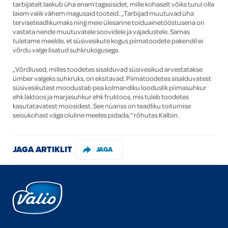
tarbijatelt laekub üha enam tagasisidet, mille kohaselt võiks turul olla
laiem valik vähem magusaid tooteid. „Tarbijad muutuvad üha
terviseteadlikumaks ning meie ülesanne toiduainetööstusena on
vastata nende muutuvatele soovidele ja vajadustele. Samas
tuletame meelde, et süsivesikute kogus piimatoodete pakendil ei
võrdu valge lisatud suhkrukogusega.
„Võrdlused, milles toodetes sisalduvad süsivesikud arvestatakse
ümber valgeks suhkruks, on eksitavad. Piimatoodetes sisalduvatest
süsivesikutest moodustab pea kolmandiku looduslik piimasuhkur
ehk laktoos ja marjasuhkur ehk fruktoos, mis tuleb toodetes
kasutatavatest moosidest. See nüanss on teadliku toitumise
seisukohast väga oluline meeles pidada,“ rõhutas Kalbin.
JAGA ARTIKLIT
JAGA