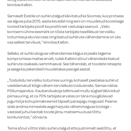
kinnitas Kalbin.
Sarnaselt Eestile on suhkrutalgud käivitatud ka Soomes, kus protsess
sai alguse juba 2015. aasta kevadel ning seni on muudetud koostisega
tooted tarbijate poolt ka positiivset vastukaja saanud. „Valio
kontserni ühine eesmärk on tõsta tarbijate teadlikkust tervisliku
toitumise ja eluviisi osas ning lisatud suhkrute vähendamine on üks
osa sellest tervikust,“ kinnitas Kalbin.
Selleks, et suhkrukoguse vähendamise käigus ei peaks tegema
kompromisse maitse arvelt, tuleb Kalbini sõnul vähendada lisatud
suhkrute osakaalu sammhaaval. See tähendab, et toodete retsepte
ja seega ka pakendeid muudetakse pea igal aastal.
„Toiduliidu tervisliku toitumise uuringu kohaselt peetakse suhkrut
vaieldamatult kõige vähem tervislikuks toiduaineks. Samas näitas
Põllumajandus- Kaubanduskoja tellimusel mullu sügisel läbiviidud
piimauuring, et ca 70% tarbijate arvates on täna müügilolevad
jogurtid ja kohupiimakreemid täpselt parasjagu magusad. Peame
siiski andma inimestele aega harjuda vähemmagusa tootega –
vastasel juhul kaotab toode järsu maitsemuutuse tõttu
konkurentsis,“ sõnas ta.
Tema sõnul võttis Valio suhkrutalgud ette justnimelt seetõttu, et