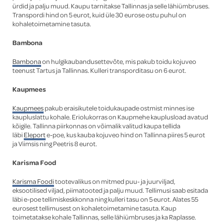
ürdid ja palju muud. Kaupu tarnitakse Tallinnas ja selle lähiümbruses.
Transpordi hind on 5 eurot, kuid üle 30 eurose ostu puhul on
kohaletoimetamine tasuta.
Bambona
Bambona
on hulgikaubandusettevõte, mis pakub toidu kojuveo
teenust Tartus ja Tallinnas. Kulleri transporditasu on 6 eurot.
Kaupmees
Kaupmees
pakub eraisikutele toidukaupade ostmist minnes ise
kaupluslattu kohale. Eriolukorras on Kaupmehe kauplusload avatud
kõigile. Tallinna piirkonnas on võimalik valitud kaupa tellida
läbi
Eleport
e-poe, kus kauba kojuveo hind on Tallinna piires 5 eurot
ja Viimsis ning Peetris 8 eurot.
Karisma Food
Karisma Foodi
tootevalikus on mitmed puu- ja juurviljad,
eksootilised viljad, piimatooted ja palju muud. Tellimusi saab esitada
läbi e-poe tellimiskeskkonna ning kulleri tasu on 5 eurot. Alates 55
eurosest tellimusest on kohaletoimetamine tasuta. Kaup
toimetatakse kohale Tallinnas, selle lähiümbruses ja ka Raplasse.