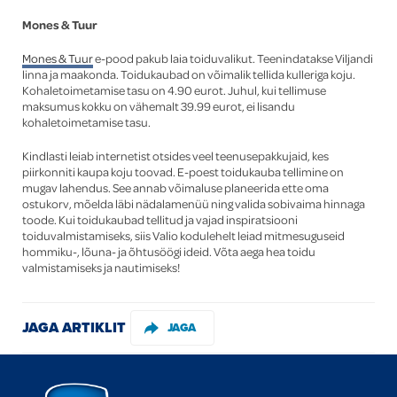
Mones & Tuur
Mones & Tuur
e-pood pakub laia toiduvalikut. Teenindatakse Viljandi
linna ja maakonda. Toidukaubad on võimalik tellida kulleriga koju.
Kohaletoimetamise tasu on 4.90 eurot. Juhul, kui tellimuse
maksumus kokku on vähemalt 39.99 eurot, ei lisandu
kohaletoimetamise tasu.
Kindlasti leiab internetist otsides veel teenusepakkujaid, kes
piirkonniti kaupa koju toovad. E-poest toidukauba tellimine on
mugav lahendus. See annab võimaluse planeerida ette oma
ostukorv, mõelda läbi nädalamenüü ning valida sobivaima hinnaga
toode. Kui toidukaubad tellitud ja vajad inspiratsiooni
toiduvalmistamiseks, siis Valio kodulehelt l
eiad mitmesuguseid
hommiku-, lõuna- ja õhtusöögi ideid. Võta aega hea toidu
valmistamiseks ja nautimiseks!
JAGA ARTIKLIT
JAGA