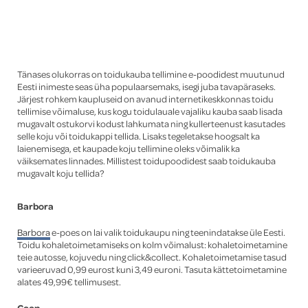
Global
Tänases olukorras on toidukauba tellimine e-poodidest muutunud
Eesti inimeste seas üha populaarsemaks, isegi juba tavapäraseks.
Järjest rohkem kaupluseid on avanud internetikeskkonnas toidu
tellimise võimaluse, kus kogu toidulauale vajaliku kauba saab lisada
mugavalt ostukorvi kodust lahkumata ning kullerteenust kasutades
selle koju või toidukappi tellida. Lisaks tegeletakse hoogsalt ka
laienemisega, et kaupade koju tellimine oleks võimalik ka
väiksemates linnades. Millistest toidupoodidest saab toidukauba
mugavalt koju tellida?
Barbora
Barbora
e-poes on lai valik toidukaupu ning teenindatakse üle Eesti.
Toidu kohaletoimetamiseks on kolm võimalust: kohaletoimetamine
teie autosse, kojuvedu ning click&collect. Kohaletoimetamise tasud
varieeruvad 0,99 eurost kuni 3,49 euroni. Tasuta kättetoimetamine
alates 49,99€ tellimusest.
Coop