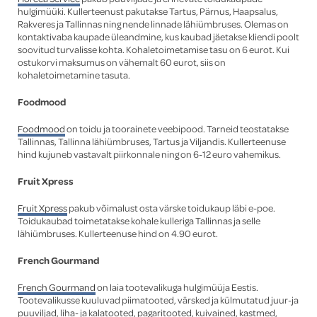
hulgimüüki. Kullerteenust pakutakse Tartus, Pärnus, Haapsalus,
Rakveres ja Tallinnas ning nende linnade lähiümbruses. Olemas on
kontaktivaba kaupade üleandmine, kus kaubad jäetakse kliendi poolt
soovitud turvalisse kohta. Kohaletoimetamise tasu on 6 eurot. Kui
ostukorvi maksumus on vähemalt 60 eurot, siis on
kohaletoimetamine tasuta.
Foodmood
Foodmood
on toidu ja toorainete veebipood. Tarneid teostatakse
Tallinnas, Tallinna lähiümbruses, Tartus ja Viljandis. Kullerteenuse
hind kujuneb vastavalt piirkonnale ning on 6-12 euro vahemikus.
Fruit Xpress
Fruit Xpress
pakub võimalust osta värske toidukaup läbi e-poe.
Toidukaubad toimetatakse kohale kulleriga Tallinnas ja selle
lähiümbruses. Kullerteenuse hind on 4.90 eurot.
French Gourmand
French Gourmand
on laia tootevalikuga hulgimüüja Eestis.
Tootevalikusse kuuluvad piimatooted, värsked ja külmutatud juur-ja
puuviljad, liha- ja kalatooted, pagaritooted, kuivained, kastmed,