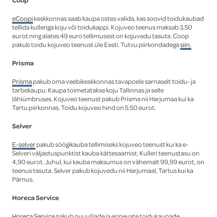
eCoopi
keskkonnas saab kaupa ostes valida, kas soovid toidukaubad
tellida kulleriga koju või toidukappi. Kojuveo teenus maksab 3.50
eurot ning alates 49 euro tellimusest on kojuvedu tasuta. Coop
pakub toidu kojuveo teenust üle Eesti. Tutvu piirkondadega
siin.
Prisma
Prisma
pakub oma veebikeskkonnas tavapoele sarnaselt toidu- ja
tarbekaupu. Kaupa toimetatakse koju Tallinnas ja selle
lähiümbruses. Kojuveo teenust pakub Prisma nii Harjumaa kui ka
Tartu piirkonnas. Toidu kojuveo hind on 5.50 eurot.
Selver
E-selver
pakub söögikauba tellimiseks kojuveo teenust kui ka e-
Selveri väljastuspunktist kauba kättesaamist. Kulleri teenustasu on
4,90 eurot. Juhul, kui kauba maksumus on vähemalt 99,99 eurot, on
teenus tasuta. Selver pakub kojuvedu nii Harjumaal, Tartus kui ka
Pärnus.
Horeca Service
Horeca Service
pakub puuviljade ja erinevate toidukaupade