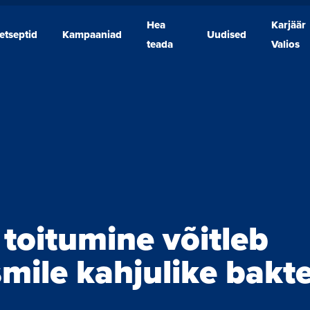
Hea
Karjäär
etseptid
Kampaaniad
Uudised
Retseptid
Kampaaniad
Hea
Uudised
Karjäär
teada
Valios
teada
Valios
 toitumine võitleb
mile kahjulike bakt