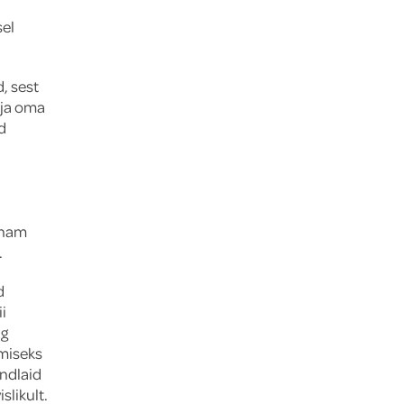
sel
, sest
 ja oma
id
enam
.
d
i
ng
emiseks
indlaid
slikult.