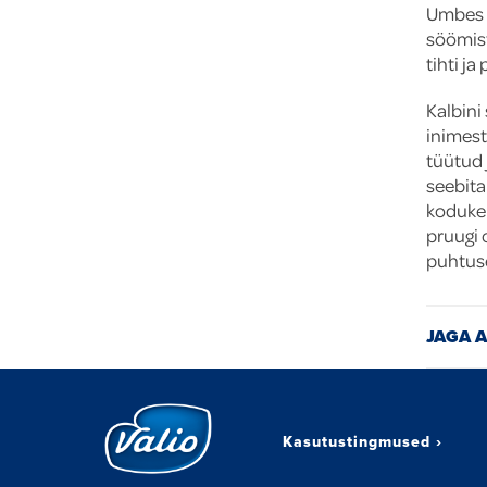
Umbes k
söömist
tihti ja
Kalbini
inimest
tüütud 
seebita
kodukem
pruugi 
puhtuse
JAGA A
Kasutustingmused
›