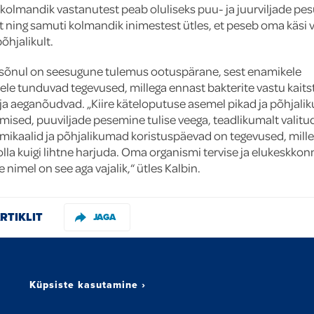
olmandik vastanutest peab oluliseks puu- ja juurviljade pe
 ning samuti kolmandik inimestest ütles, et peseb oma käsi 
 põhjalikult.
 sõnul on seesugune tulemus ootuspärane, sest enamikele
ele tunduvad tegevused, millega ennast bakterite vastu kaits
ja aeganõudvad. „Kiire käteloputuse asemel pikad ja põhjali
mised, puuviljade pesemine tulise veega, teadlikumalt valitu
ikaalid ja põhjalikumad koristuspäevad on tegevused, mille
olla kuigi lihtne harjuda. Oma organismi tervise ja elukeskkon
 nimel on see aga vajalik,“ ütles Kalbin.
RTIKLIT
JAGA
Küpsiste kasutamine
›