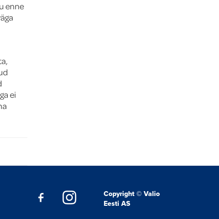
su enne
väga
ta,
kud
d
ga ei
na
Copyright © Valio
Eesti AS