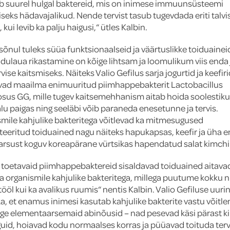
b suurel hulgal baktereid, mis on inimese immuunsüsteemi
seks hädavajalikud. Nende tervist tasub tugevdada eriti talvi
 kui levib ka palju haigusi,“ ütles Kalbin.
 sõnul tuleks süüa funktsionaalseid ja väärtuslikke toiduaineid
dulaua rikastamine on kõige lihtsam ja loomulikum viis enda
vise kaitsmiseks. Näiteks Valio Gefilus sarja jogurtid ja keefir
vad maailma enimuuritud piimhappebakterit Lactobacillus
us GG, mille tugev kaitsemehhanism aitab hoida soolestiku
lu paigas ning seeläbi võib paraneda enesetunne ja tervis.
mile kahjulike bakteritega võitlevad ka mitmesugused
eeritud toiduained nagu näiteks hapukapsas, keefir ja üha 
rsust koguv koreapärane vürtsikas hapendatud salat kimchi
t toetavaid piimhappebaktereid sisaldavad toiduained aitava
a organismile kahjulike bakteritega, millega puutume kokku ni
tööl kui ka avalikus ruumis“ nentis Kalbin.
Valio Gefiluse uuri
ka, et enamus inimesi kasutab kahjulike bakterite vastu võitl
ige elementaarsemaid abinõusid – nad pesevad käsi pärast k
uid, hoiavad kodu normaalses korras ja püüavad toituda tervi