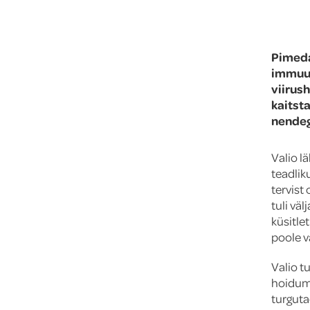
Pimeda
immuun
viirus
kaitst
nendeg
Valio l
teadliku
tervist
tuli vä
küsitlet
poole va
Valio t
hoidumi
turguta