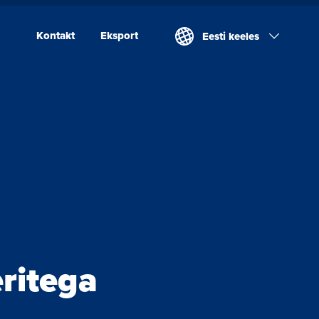
Kontakt
Eksport
Eesti keeles
Kontakt
Eksport
Valio Eesti AS
Laeva Meierei
Valio Eesti AS Võru
Juustutööstus
eritega