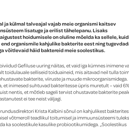
l ja külmal talveajal vajab meie organismi kaitsev
süsteem lisatuge ja erilist tähelepanu. Lisaks
haigustest hoidumisele on oluline mõelda ka sellele, kui
a end organismile kahjulike bakterite eest ning tugevdad
a võitlevaid häid baktereid meie soolestikus.
äbiviidud Gefiluse uuring näitas, et vaid iga kümnes inimene va
lt toidulauale selliseid toiduaineid, mis aitavad neil tulla toi
 ohustavate bakterite, viiruste ja muude mikroorganismidega
lja, et inimesed suhtuvad bakteritesse üpris muretult – vaid 6
uist nentis, et mõtleb sageli tervist ohustavate bakterite peale
stanutest ei tee neist väljagi.
urundusdirektori Krista Kalbini sõnul on kahjulikest bakterites
sel võtmeroll teadlikul toitumisel ja immuunsüsteemi tuleks 
da ka soolestikule kasulike probiootikumidega. „Soolestikus