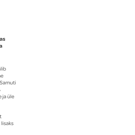
das
a
lib
me
. Samuti
%
 ja üle
t
lisaks