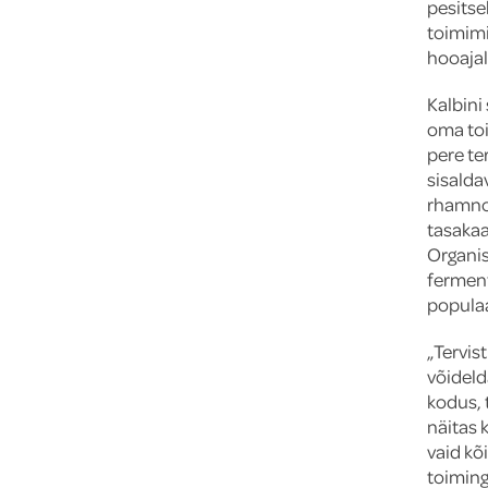
pesitse
toimimi
hooajal,
Kalbini
oma toi
pere ter
sisalda
rhamnos
tasakaa
Organis
ferment
populaa
„Tervis
võideld
kodus, 
näitas 
vaid kõ
toiming