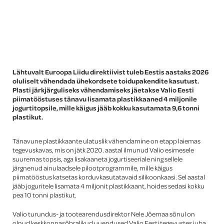
Global
Lähtuvalt Euroopa Liidu direktiivist tuleb Eestis aastaks 2026
oluliselt vähendada ühekordsete toidupakendite kasutust.
Plasti järkjärguliseks vähendamiseks jäetakse Valio Eesti
piimatööstuses tänavu lisamata plastikkaaned 4 miljonile
jogurtitopsile, mille käigus jääb kokku kasutamata 9,6 tonni
plastikut.
Tänavune plastikkaante ulatuslik vähendamine on etapp laiemas
tegevuskavas, mis on jätk 2020. aastal ilmunud Valio esimesele
suuremas topsis, aga lisakaaneta jogurtiseeriale ning sellele
järgnenud ainulaadsele pilootprogrammile, mille käigus
piimatööstus katsetas korduvkasutatavaid silikoonkaasi. Sel aastal
jääb joguritele lisamata 4 miljonit plastikkaant, hoides sedasi kokku
pea 10 tonni plastikut.
Valio turundus- ja tootearendusdirektor Nele Jõemaa sõnul on
olnud keskkonnasõbralikud uuendused Valio Eesti tegevustes juba