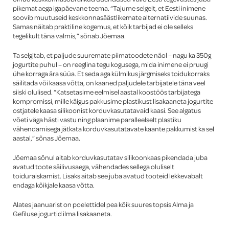
pikemat aega igapäevane teema. “Tajume selgelt, et Eesti inimene
soovib muutuseid keskkonnasäästlikemate alternatiivide suunas.
Samas näitab praktiline kogemus, et kõik tarbijad ei ole selleks
tegelikult täna valmis,” sõnab Jõemaa.
Ta selgitab, et paljude suuremate piimatoodete näol – nagu ka 350g
jogurtite puhul – on reeglina tegu kogusega, mida inimene ei pruugi
ühe korraga ära süüa. Et seda aga külmikus järgmiseks toidukorraks
säilitada või kaasa võtta, on kaaned paljudele tarbijatele täna veel
siiski olulised. “Katsetasime eelmisel aastal koostöös tarbijatega
kompromissi, mille käigus pakkusime plastikust lisakaaneta jogurtite
ostjatele kaasa silikoonist korduvkasutatavaid kaasi. See algatus
võeti väga hästi vastu ning plaanime paralleelselt plastiku
vähendamisega jätkata korduvkasutatavate kaante pakkumist ka sel
aastal,” sõnas Jõemaa.
Jõemaa sõnul aitab korduvkasutatav silikoonkaas pikendada juba
avatud toote säilivusaega, vähendades sellega oluliselt
toiduraiskamist. Lisaks aitab see juba avatud tooteid lekkevabalt
endaga kõikjale kaasa võtta.
Alates jaanuarist on poelettidel pea kõik suures topsis Alma ja
Gefiluse jogurtid ilma lisakaaneta.