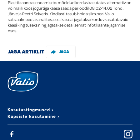
Plastikkaane asendamiseks mõeldud korduvkasutatav alternatiiv on
võimalik koos jogurtiga kaasa saada perioodil 08.02-14.02 Tondi,
Järve ja Peetri Selveris. Kindlasti tasub hoida silm peal Valio
sotsiaalmeediakanalites, sest ka seal jagatakse korduvkasutatavaid
kaasi kingituseks ning jagatakse detailsemat infot kaante jagamise
osas.
JAGA ARTIKLIT
JAGA
Kasutustingmused
›
Küpsiste kasutamine
›