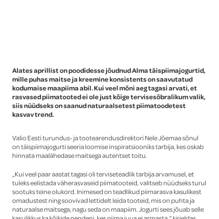
Global
Alates aprillist on poodidesse jõudnud Alma täispiimajogurtid,
mille puhas maitse ja kreemine konsistents on saavutatud
kodumaise maapiima abil. Kui veel mõni aeg tagasi arvati, et
rasvased piimatooted ei ole just kõige tervisesõbralikum valik,
siis nüüdseks on saanud naturaalsetest piimatoodetest
kasvav trend.
Valio Eesti turundus- ja tootearendusdirektori Nele Jõemaa sõnul
on täispiimajogurti seeria loomise inspiratsiooniks tarbija, kes oskab
hinnata maalähedase maitsega autentset toitu.
„Kui veel paar aastat tagasi oli terviseteadlik tarbija arvamusel, et
tuleks eelistada väherasvaseid piimatooteid, valitseb nüüdseks turul
sootuks teine olukord. Inimesed on teadlikud piimarasva kasulikest
omadustest ning soovivad lettidelt leida tooteid, mis on puhta ja
naturaalse maitsega, nagu seda on maapiim. Jogurti sees jõuab selle
kasulikkus ka kõikide nendeni, kes piima juua ei armasta,“ kirjeldas