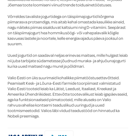
Jõemaa toote loomiseni viinud trende toiduainetööstuses.
Võrreldes tavaliste jogurtidega on täispiimajogurtid kõrgema
piimarasva protsendiga, mis aitab kehal omastada kasulikke aineid,
nagu näiteks piimas sisalduvat kaltsiumi ning D-vitamiini. Seepärast
on täispiimajogurt hea hommikusöögi- või vahepalavalik kõigile
kasvueas lastele ja noortele, kelle energiavajadus päeva jooksul on
suurem.
Uued jogurtid on saadaval neljas erinevas maitses, mille hulgast leiab
nii juba tarbijate südametesse jõudnud muraka- ja ahjuõunajogurti
kui ka uued maitsed nagu murel ja põldmari.
Valio Eesti on üks suurimaid kohalikke piimatööstusettevõtteid.
Peamiselt Kesk- ja Lõuna-Eesti farmide toorpiimast valmistatud
Valio Eesti tooteid leiab ka Lätist, Leedust, Itaaliast, Kreekast ja
Ameerika Ühendriikidest. Ettevõtte tootevalikust leiab igapäevaseid,
aga ka funktsionaalseid piimatooteid, mille aluseks on Valio
rahvusvahelise kontserni teaduslikud uuringud ja uued
tootmismeetodid. Valios läbi viidud teadustööd on hinnatud ka
Nobeli preemiaga.