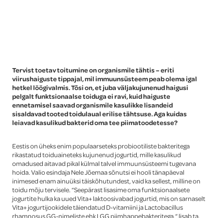
Global
Tervist toetav toitumine on organismile tähtis – eriti
viirushaiguste tippajal, mil immuunsüsteem peab olema igal
hetkel löögivalmis. Tõsi on, et juba väljakujunenud haigusi
pelgalt funktsionaalse toiduga ei ravi, kuid haiguste
ennetamisel saavad organismile kasulikke lisandeid
sisaldavad tooted toidulaual erilise tähtsuse. Aga kuidas
leiavad kasulikud bakterid oma tee piimatoodetesse?
Eestis on üheks enim populaarseteks probiootiliste bakteritega
rikastatud toiduaineteks kujunenud jogurtid, mille kasulikud
omadused aitavad pikal külmal talvel immuunsüsteemi tugevana
hoida. Valio esindaja Nele Jõemaa sõnutsi ei hooli tänapäeval
inimesed enam ainuüksi täiskõhutundest, vaid ka sellest, milline on
toidu mõju tervisele. “Seepärast lisasime oma funktsionaalsete
jogurtite hulka ka uued Vita+ laktoosivabad jogurtid, mis on sarnaselt
Vita+ jogurtijookidele täiendatud D-vitamiini ja Lactobacillus
rhamnosus GG-nimeliste ehk LGG piimhappebakteritega,“ lisab ta.