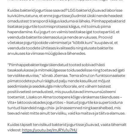
Kuidas bakterid jogurtisse saavad? LGG bakterid jõuavad laborisse
kuivkülmutatuna, et enne jogurtisse jõudmist ükski nende headest
omadustest transpordi käigus kaduma ei läheks. Piimhappebakterid
lisatakse jogurtile tootmisprotsessi käigus, mil toimub piima
hapendamine. Kui jogurt on valmis testitakse igat tootepartiid, et
veenduda bakterite olemasolus ja nende arvukuses. Proovid
võetakse jogurtijookide valmimisel ja “kõlblik kuni” kuupäeval, et
veenduda toodete ühtlases kvaliteedis ning elusate bakterite
arvukuses ka viimase müügipäeva lähenedes.
“Piimhappebakteritega täiendatud tooted sobivad hästi
tasakaalukasse ja mitmekülgsesse toidusedelisse ning toetavad igati
tervislikke eluviise,’’ sõnab Jõemaa. Tema sõnul on funktsionaalsete
piimatoodete puhul räägitud palju nende kasulikust mõjust
seedimisele ja seedekulgla mikrofloorale, ent vähem teistest
positiivsetest omadustest, mis puudutavad immuunsüsteemi
toetamist. Lisaks on Alma tootepere kõige värskemas täienduses –
Vita+ laktoosivabades jogurtites – lisatud jogurtile ka supertoiduna
tuntud lisandeid nagu chia- ja linaseemned ning kaerahelbed, mis
teevad neist mitte ainult tervisliku, vaid ka maitsva ja täitva elamuse.
Kuidas täpselt tervislikud bakterid jogurtisse jõuavad, vaata lähemalt
videost:
https://youtu.be/ImJRYu1u7HU