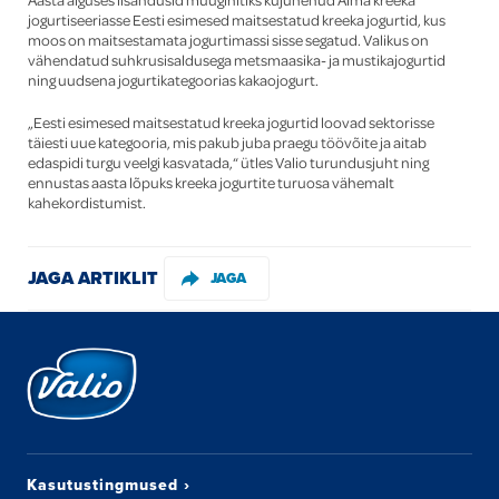
jogurtiseeriasse Eesti esimesed maitsestatud kreeka jogurtid, kus
moos on maitsestamata jogurtimassi sisse segatud. Valikus on
vähendatud suhkrusisaldusega metsmaasika- ja mustikajogurtid
ning uudsena jogurtikategoorias kakaojogurt.
„Eesti esimesed maitsestatud kreeka jogurtid loovad sektorisse
täiesti uue kategooria, mis pakub juba praegu töövõite ja aitab
edaspidi turgu veelgi kasvatada,“ ütles Valio turundusjuht ning
ennustas aasta lõpuks kreeka jogurtite turuosa vähemalt
kahekordistumist.
JAGA ARTIKLIT
JAGA
Kasutustingmused
›