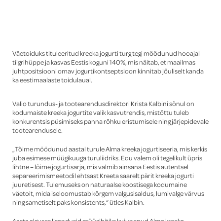
Global
Väetoiduks tituleeritud kreeka jogurti turg tegi möödunud hooajal
tiigrihüppe ja kasvas Eestis koguni 140%, mis näitab, et maailmas
juhtpositsiooni omav jogurtikontseptsioon kinnitab jõuliselt kanda
ka eestimaalaste toidulaual.
Valio turundus- ja tootearendusdirektori Krista Kalbini sõnul on
kodumaiste kreeka jogurtite valik kasvutrendis, mistõttu tuleb
konkurentsis püsimiseks panna rõhku eristumisele ning järjepidevale
tootearendusele.
„Tõime möödunud aastal turule Alma kreeka jogurtiseeria, mis kerkis
juba esimese müügikuuga turuliidriks. Edu valem oli tegelikult üpris
lihtne – lõime jogurtisarja, mis valmib ainsana Eestis autentsel
separeerimismeetodil ehtsast Kreeta saarelt pärit kreeka jogurti
juuretisest. Tulemuseks on naturaalse koostisega kodumaine
väetoit, mida iseloomustab kõrgem valgusisaldus, lumivalge värvus
ning sametiselt paks konsistents,“ ütles Kalbin.
Aasta alguses lisandusid müügihitiks kujunenud Alma kreeka