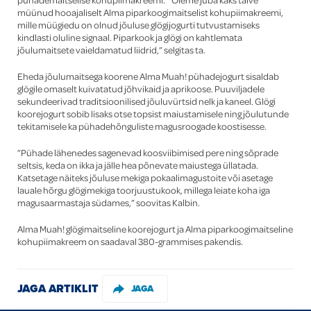
müünud hooajaliselt Alma piparkoogimaitselist kohupiimakreemi,
mille müügiedu on olnud jõuluse glögijogurti tutvustamiseks
kindlasti oluline signaal. Piparkook ja glögi on kahtlemata
jõulumaitsete vaieldamatud liidrid,” selgitas ta.
Eheda jõulumaitsega koorene Alma Muah! pühadejogurt sisaldab
glögile omaselt kuivatatud jõhvikaid ja aprikoose. Puuviljadele
sekundeerivad traditsioonilised jõuluvürtsid nelk ja kaneel. Glögi
koorejogurt sobib lisaks otse topsist maiustamisele ning jõulutunde
tekitamisele ka pühadehõnguliste magusroogade koostisesse.
”Pühade lähenedes sagenevad koosviibimised pere ning sõprade
seltsis, keda on ikka ja jälle hea põnevate maiustega üllatada.
Katsetage näiteks jõuluse mekiga pokaalimagustoite või asetage
lauale hõrgu glögimekiga toorjuustukook, millega leiate koha iga
magusaarmastaja südames,” soovitas Kalbin.
Alma Muah! glögimaitseline koorejogurt ja Alma piparkoogimaitseline
kohupiimakreem on saadaval 380-grammises pakendis.
JAGA ARTIKLIT
JAGA