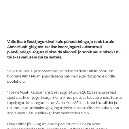
Global
Valio lisab Eesti jogurtivalikule pühadehõngu ja toob turule
Alma Muah! glögimaitselise koorejogurti kuivatatud
puuviljadega. Jogurt ei sisalda alkoholi ja sobib nautimiseks nii
täiskasvanutele kui ka lastele.
Valio turundus- ja tootearendusdirektori Krista Kalbini sõnul on
koorene Alma Muah! jogurtiseeria pälvinud jogurtisõprade kindla
poolehoiu.
”Tõime Muah! kaubamärgi Eesti jogurtiturule 2013. aastal ja sellest
ajast saadik on jogurtisarja menu olnud pidevas kasvutrendis. Suurte
topsijogurtite kategoorias on Alma Muah! Eestis kindel turuliider ja
usume, et ka unikaalne glögi jogurtimaitse saab pühadekuulutajana
sooja vastuvõtu osaliseks,“ kommenteeris Kalbin.
Lisaks Alma jõulujogurtile võib poelettidelt leida ka Alma
pühademaitselise kohupiimakreemi. ”Oleme juba kaks talve